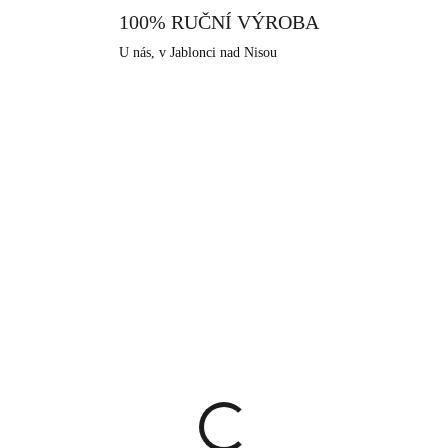
100% RUČNÍ VÝROBA
U nás, v Jablonci nad Nisou
KA
NOVINKA
92400658GCR
61410
SKLADEM
SKLA
(>5 KS)
(>
lacené stříbrné
Zlaté ocelové náušnice
ušnice kruhy 25 mm s
klapky obří slunce