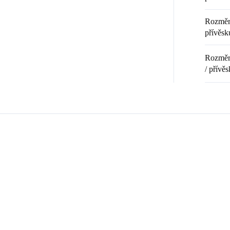
Rozměr 
přívěsk
Rozměr 
/ přívěs
Zákazníci také nakoupili
💎 RUČNÍ PRÁCE
20369
9240008
🇨🇿 ČESKÁ VÝROBA