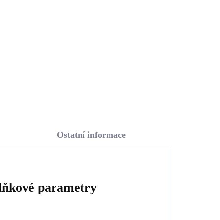
Swarovski Crystal (Stříbro
925/1000)
1 087 Kč
898,35 Kč bez DPH
Do košíku
Ostatní informace
lňkové parametry