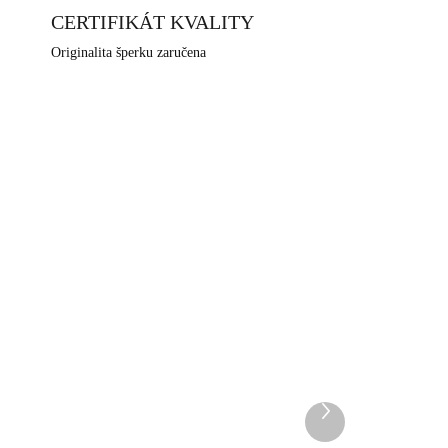
CERTIFIKÁT KVALITY
Originalita šperku zaručena
NOVINKA
340G
92400637CR
DEM
SKLADEM
5 KS)
(>5 KS)
Další
Stříbrné náušnice puzety
produkt
plný křížek s krystalem