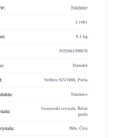
ie
:
Náušnice
2 roky
st
:
0.1 kg
8592661398678
ho
:
Dámské
l
:
Stříbro 925/1000, Perla
oduktu
:
Náušnice
Swarovski crystals, Říční
stalu
:
perla
rystalu
:
Bílá, Čirá