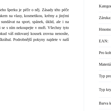
Kategor
ho šperku je péče o něj. Zásady této péče
lakem na vlasy, kosmetikou, krémy a jinými
Záruka
:
sundávat na sport, spánek, úklid, ale i na
i se s ním nekoupejte v moři. Všechny tyto
Hmotno
 Pokud váš milovaný kousek zrovna nenosíte,
škrábal. Podrobnější pokyny najdete v naší
EAN
:
Pro ko
Materiá
Typ pr
Typ kry
Barva k