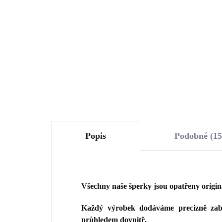
jednou řadou krystalů
Ku
Swarovski Crystal (Stříbro
Cry
1 677 Kč
1 
925/1000)
1 385,95 Kč bez DPH
1 6
Do košíku
Popis
Podobné (15
Všechny naše šperky jsou opatřeny origi
Každý výrobek dodáváme precizně zaba
průhledem dovnitř.