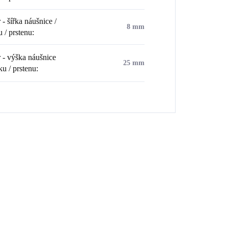
- šířka náušnice /
8 mm
u / prstenu
:
- výška náušnice
25 mm
ku / prstenu
:
💎 RUČNÍ PRÁCE
💎 RUČNÍ PRÁ
1CR
61400806RH
🇨🇿 ČESKÁ VÝROBA
🇨🇿 ČESKÁ V