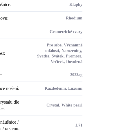
šnice
:
Klapky
kovu
:
Rhodium
Geometrické tvary
Pro sebe, Významné
události, Narozeniny,
ost
:
Svatba, Svátek, Promoce,
Večírek, Dovolená
e
:
2023ag
ce nošení
:
Každodenní, Luxusní
rystalu dle
Crystal, White pearl
ce
:
náušnice /
1.71
u / prstenu
: