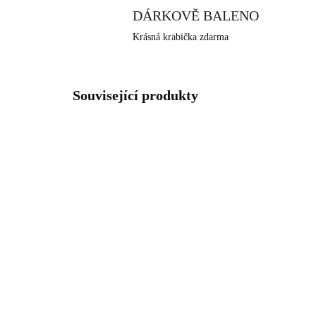
DÁRKOVĚ BALENO
Krásná krabička zdarma
Související produkty
NOVIN
92300513CR
SKLADEM
(>5 KS)
Stříbrný náhrdelník s
Poz
visací říční perlou a
ná