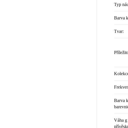
Typ náu
Barva 
Tvar
:
Příležit
Kolekc
Frekven
Barva k
barevni
Váha g 
přívěsk