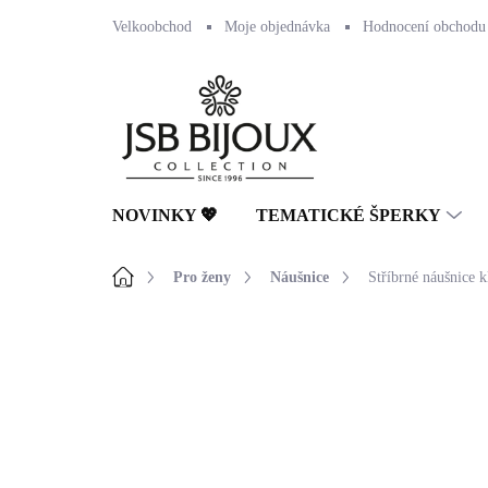
Přejít
Velkoobchod
Moje objednávka
Hodnocení obchodu
na
obsah
NOVINKY 💖
TEMATICKÉ ŠPERKY
Domů
Pro ženy
Náušnice
Stříbrné náušnice k
Neohodnoceno
Podrobnosti hodnocení
🇨🇿 ČESKÁ VÝROBA
💎 RUČNÍ PRÁCE