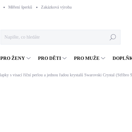
Měření šperků
Zakázková výroba
Naše výroba
Péče o šperk
Hledat
PRO ŽENY
PRO DĚTI
PRO MUŽE
DOPLŇ
lapky s visací říční perlou a jednou řadou krystalů Swarovski Crystal (Stříbro
1 777 Kč
1 468,60 Kč bez DPH
Měrná
SKLADEM
(>5 KS)