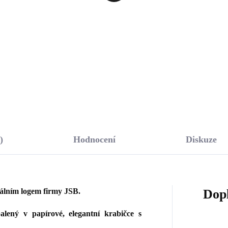
bickými zirkony
1 009 Kč
stal (Stříbro 925/1000)
980 Kč
833,88 Kč bez DPH
36,36 Kč bez DPH
Do košíku
Do košíku
)
Hodnocení
Diskuze
nálním logem firmy JSB.
Dop
lený v papírové, elegantní krabičce s