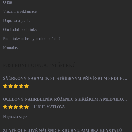
O nás
Vrácení a reklamace
Doprava a platba
Obchodní podmínky
Podmínky ochrany osobních údajů
Kontakty
POSLEDNÍ HODNOCENÍ ŠPERKŮ
ŠŇŮRKOVÝ NÁRAMEK SE STŘÍBRNÝM PŘÍVĚSKEM SRDCE A KRYSTALY SWAROVSKI CRYSTAL (STŘÍBRO 925/1000)
OCELOVÝ NÁHRDELNÍK RŮŽENEC S KŘÍŽKEM A MEDAILONEM
LUCIE MATLOVA
Naprosto super
ZLATÉ OCELOVÉ NÁUŠNICE KRUHY 20MM BEZ KRYSTALŮ