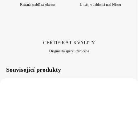
Krásná krabička zdarma
U nás, v Jablonci nad Nisou
CERTIFIKÁT KVALITY
Originalita šperku zaručena
Související produkty
NOVINKA
61310209CR
92400658GCR
SKLADEM
(>5 KS)
SKLADEM