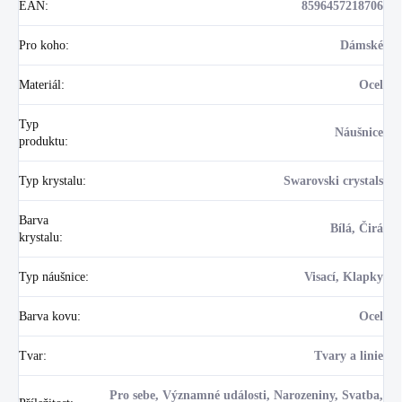
EAN
:
8596457218706
Pro koho
:
Dámské
Materiál
:
Ocel
Typ
Náušnice
produktu
:
Typ krystalu
:
Swarovski crystals
Barva
Bílá, Čirá
krystalu
:
Typ náušnice
:
Visací, Klapky
Barva kovu
:
Ocel
Tvar
:
Tvary a linie
Pro sebe, Významné události, Narozeniny, Svatba,