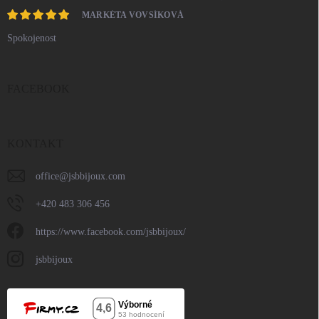
MARKÉTA VOVSÍKOVÁ
Spokojenost
FACEBOOK
KONTAKT
office
@
jsbbijoux.com
+420 483 306 456
https://www.facebook.com/jsbbijoux/
jsbbijoux