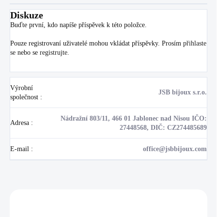
Diskuze
Buďte první, kdo napíše příspěvek k této položce.
Pouze registrovaní uživatelé mohou vkládat příspěvky. Prosím
přihlaste
se
nebo se
registrujte
.
Výrobní
JSB bijoux s.r.o.
společnost
:
Nádražní 803/11, 466 01 Jablonec nad Nisou IČO:
Adresa
:
27448568, DIČ: CZ274485689
E-mail
:
office@jsbbijoux.com
Zákazníci také nakoupili