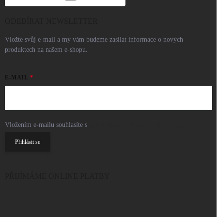
ODEBÍRAT NEWSLETTER
Vložte svůj e-mail a my vám budeme zasílat informace o nových
produktech na našem e-shopu.
E-MAIL
Vložením e-mailu souhlasíte s
podmínkami ochrany osobních údajů
Přihlásit se
PŘIJÍMÁME ONLINE PLATBY