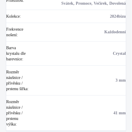
Příležitost
:
Svátek, Promoce, Večírek, Dovolená
Kolekce
:
2024bizu
Frekvence
Každodenní
nošení
:
Barva
krystalu dle
Crystal
barevnice
:
Rozměr
náušnice /
3 mm
přívěsku /
prstenu šířka
:
Rozměr
náušnice /
přívěsku /
41 mm
prstenu
výška
: