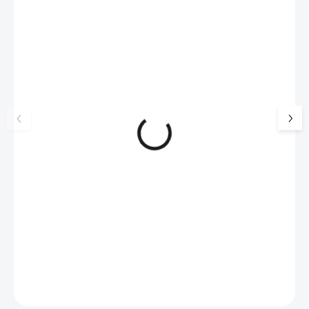
NOVINKA
17405
🇨🇿 ČESKÁ VÝROBA
Luxusní dárková krabička na
Šperkovnice malá b
šperky JSB - šedá
399 Kč
330 Kč bez DPH
99 Kč
SKLADEM
(>5 KS)
82 Kč bez DPH
Do košíku
Do košíku