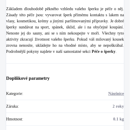
Základem dlouhodobě pěkného vzhledu vašeho šperku je péče o něj.
Zásady této péče jsou: vyvarovat šperk přímému kontaktu s lakem na
vlasy, kosmetikou, krémy a jinými parfémovanými přípravky. Je dobré
šperky sundávat na sport, spánek, úklid, ale i na obyčejné koupání.
Nenoste jej do sauny, ani se s ním nekoupejte v moři. Všechny tyto
aktivity zkracují životnost vašeho šperku. Pokud váš milovaný kousek
zrovna nenosíte, ukládejte ho na vhodné místo, aby se nepoškrábal.
Podrobnější pokyny najdete v naší samostatné sekci
Péče o šperky
.
Doplňkové parametry
Kategorie
:
Náušnice
Záruka
:
2 roky
Hmotnost
:
0.1 kg