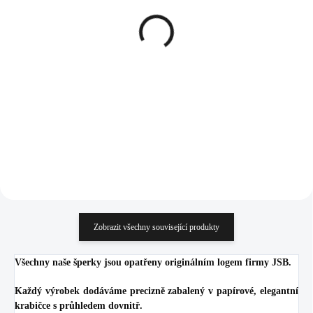
(>5 KS)
Pozlacené stříbrné
Ocelový náhrdelník
náušnice kruhy 25 mm s
dlouhá čárka s jedním
Kubickými zirkony
krystalem Swarovski
Crystal (Stříbro 925/1000)
1 980 Kč
Crystal
386 Kč
1 636,36 Kč bez DPH
319,01 Kč bez DPH
Do košíku
Do košíku
Zobrazit všechny související produkty
Všechny naše šperky jsou opatřeny originálním logem firmy JSB.
Každý výrobek dodáváme precizně zabalený v papírové, elegantní
krabičce s průhledem dovnitř.