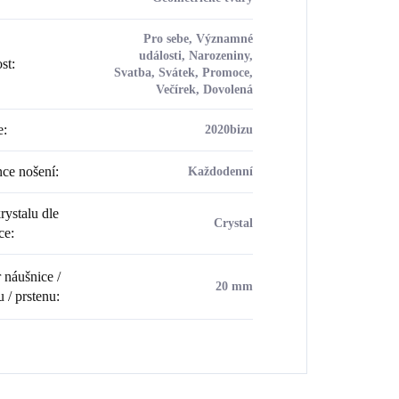
Pro sebe, Významné
události, Narozeniny,
ost
:
Svatba, Svátek, Promoce,
Večírek, Dovolená
e
:
2020bizu
ce nošení
:
Každodenní
rystalu dle
Crystal
ce
:
náušnice /
20 mm
u / prstenu
: