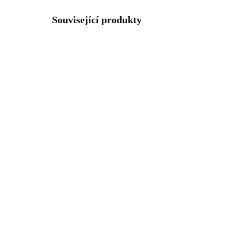
Související produkty
NOVINKA
NOVIN
92400637GCR
SKLADEM
(>5 KS)
Pozlacené stříbrné
Poz
náušnice puzety plný
náu
křížek s krystalem
obv
Swarovski Crystal (Stříbro
925
1 087 Kč
1 
925/1000)
898,35 Kč bez DPH
1 2