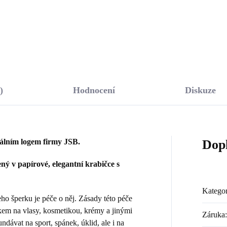
Do košíku
Do košíku
)
Hodnocení
Diskuze
nálním logem firmy JSB.
Dop
ý v papírové, elegantní krabičce s
Kategor
 šperku je péče o něj. Zásady této péče
kem na vlasy, kosmetikou, krémy a jinými
Záruka
:
dávat na sport, spánek, úklid, ale i na