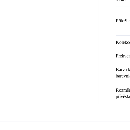
Příležit
Kolekc
Frekven
Barva k
barevni
Rozměr 
přívěsk