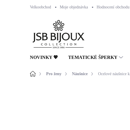
Přejít
Velkoobchod
Moje objednávka
Hodnocení obchodu
na
obsah
NOVINKY 💖
TEMATICKÉ ŠPERKY
Domů
Pro ženy
Náušnice
Ocelové náušnice k
Neohodnoceno
Podrobnosti hodnocení
🇨🇿 ČESKÁ VÝROBA
💎 RUČNÍ PRÁCE