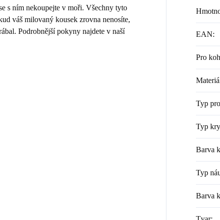
 se s ním nekoupejte v moři. Všechny tyto
Hmotno
Pokud váš milovaný kousek zrovna nenosíte,
rábal. Podrobnější pokyny najdete v naší
EAN
:
Pro ko
Materiá
Typ pr
Typ kry
Barva k
Typ náu
Barva 
Tvar
: