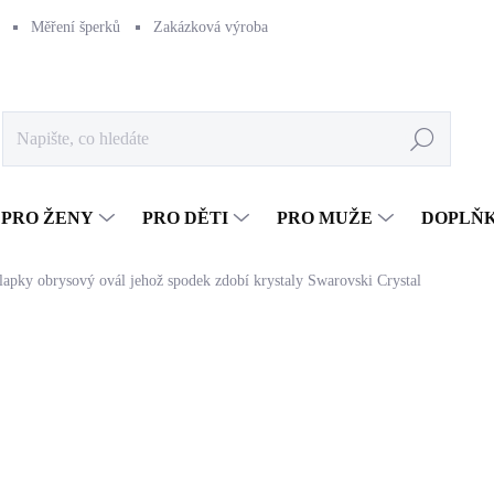
Měření šperků
Zakázková výroba
Naše výroba
Péče o šperk
Hledat
PRO ŽENY
PRO DĚTI
PRO MUŽE
DOPLŇ
lapky obrysový ovál jehož spodek zdobí krystaly Swarovski Crystal
725 Kč
599,17 Kč bez DPH
Měrná
SKLADEM
(>5 KS)