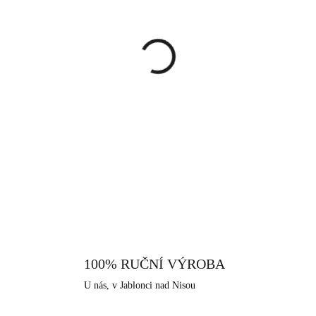
cena:
MŮŽEME DORUČIT DO:
13.8.
−
+
Náušnice jsou ve tvaru oválu, 
čiré barvě. Náušnice jsou jedno
které doma máte. Jsou ideální 
zapínají na klapku, to je chrání 
DETAILNÍ INFORMACE
je extrémně odolná a tvrdá. Nelz
vůči povětrnostním vlivům, sla
především pro alergiky, kteř
nabízíme, je i tento vyroben v s
má dlouhodobou šperkařskou a bi
100% RUČNÍ VÝROBA
U nás, v Jablonci nad Nisou