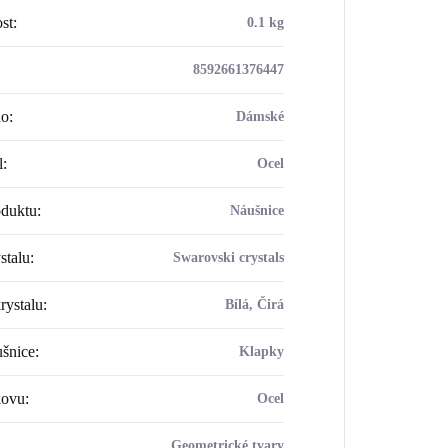
st
:
0.1 kg
8592661376447
ho
:
Dámské
l
:
Ocel
oduktu
:
Náušnice
stalu
:
Swarovski crystals
rystalu
:
Bílá, Čirá
šnice
:
Klapky
kovu
:
Ocel
Geometrické tvary