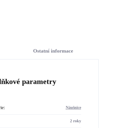
Do košíku
Ostatní informace
lňkové parametry
ie
:
Náušnice
2 roky