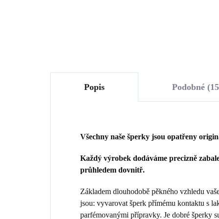
Do košíku
Popis
Podobné (15
Všechny naše šperky jsou opatřeny origi
Každý výrobek dodáváme precizně zabalen
průhledem dovnitř.
Základem dlouhodobě pěkného vzhledu vašeho
jsou: vyvarovat šperk přímému kontaktu s la
parfémovanými přípravky. Je dobré šperky sun