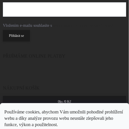
Vložením e-mailu souhlasíte s
podmínkami ochrany osobních údajů
Přihlásit se
PŘIJÍMÁME ONLINE PLATBY
NÁKUPNÍ KOŠÍK
0
ks /
0 Kč
Používáme cookies, abychom Vám umožnili pohodlné prohlížení
webu a díky analýze provozu webu neustále zlepšovali jeho
funkce, výkon a použitelnost.