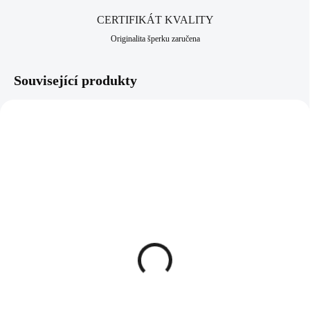
CERTIFIKÁT KVALITY
Originalita šperku zaručena
Související produkty
61300758TOP
61400758GSH
SKLADEM
SKLADEM
(>5 KS)
(>5 KS)
Ocelový náhrdelník šikmo
Ocelové náušnice klapky
osázený malý ovál
šikmo osázený malý ovál
Swarovski Topaz
Swarovski Golden
Shadow
686 Kč
977 Kč