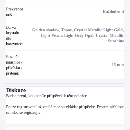
Frekvence
Každodenní
nošení
:
Barva
Golden shadow, Topaz, Crystal Metallic Light Gold,
krystalu
Light Peach, Light Grey Opal, Crystal Metallic
dle
Sunshine
barevnice
:
Rozměr
náušnice /
15 mm
přívěsku /
prstenu
:
Diskuze
Buďte první, kdo napíše příspěvek k této položce.
Pouze registrovaní uživatelé mohou vkládat příspěvky. Prosím
přihlaste
se
nebo se
registrujte
.