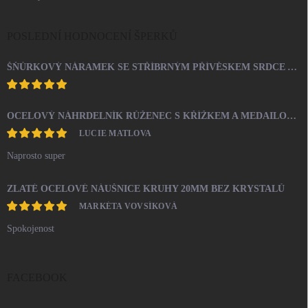
POSLEDNÍ HODNOCENÍ ŠPERKŮ
ŠŇŮRKOVÝ NÁRAMEK SE STŘÍBRNÝM PŘÍVĚSKEM SRDCE A KRYSTALY SWAROVSKI CRYSTAL (STŘÍBRO 925/1000)
OCELOVÝ NÁHRDELNÍK RŮŽENEC S KŘÍŽKEM A MEDAILONEM
LUCIE MATLOVA
Naprosto super
ZLATÉ OCELOVÉ NÁUŠNICE KRUHY 20MM BEZ KRYSTALŮ
MARKÉTA VOVSÍKOVÁ
Spokojenost
FACEBOOK