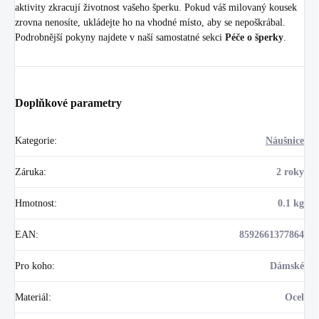
aktivity zkracují životnost vašeho šperku. Pokud váš milovaný kousek
zrovna nenosíte, ukládejte ho na vhodné místo, aby se nepoškrábal.
Podrobnější pokyny najdete v naší samostatné sekci
Péče o šperky
.
Doplňkové parametry
Kategorie
:
Náušnice
Záruka
:
2 roky
Hmotnost
:
0.1 kg
EAN
:
8592661377864
Pro koho
:
Dámské
Materiál
:
Ocel