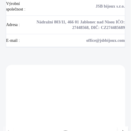
Výrobní
JSB bijoux s.r.o.
společnost
:
Nádražní 803/11, 466 01 Jablonec nad Nisou IČO:
Adresa
:
27448568, DIČ: CZ274485689
E-mail
:
office@jsbbijoux.com
Zákazníci také nakoupili
NOVINKA
17405
🇨🇿 ČESKÁ VÝROBA