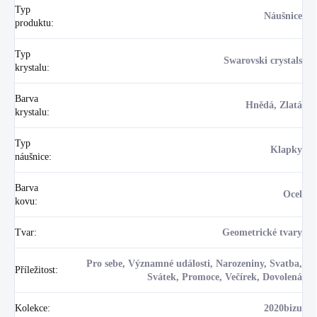
Typ
Náušnice
produktu
:
Typ
Swarovski crystals
krystalu
:
Barva
Hnědá, Zlatá
krystalu
:
Typ
Klapky
náušnice
:
Barva
Ocel
kovu
:
Tvar
:
Geometrické tvary
Pro sebe, Významné události, Narozeniny, Svatba,
Příležitost
:
Svátek, Promoce, Večírek, Dovolená
Kolekce
:
2020bizu