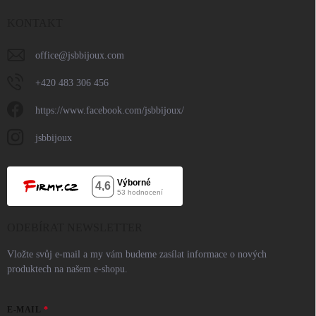
KONTAKT
office
@
jsbbijoux.com
+420 483 306 456
https://www.facebook.com/jsbbijoux/
jsbbijoux
ODEBÍRAT NEWSLETTER
Vložte svůj e-mail a my vám budeme zasílat informace o nových
produktech na našem e-shopu.
E-MAIL