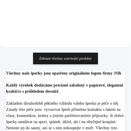
566,94 Kč bez DPH
807,44 Kč bez DPH
Do košíku
Do košíku
Zobrazit všechny související produkty
Všechny naše šperky jsou opatřeny originálním logem firmy JSB.
Každý výrobek dodáváme precizně zabalený v papírové, elegantní
krabičce s průhledem dovnitř.
Základem dlouhodobě pěkného vzhledu vašeho šperku je péče o něj.
Zásady této péče jsou: vyvarovat šperk přímému kontaktu s lakem na
vlasy, kosmetikou, krémy a jinými parfémovanými přípravky. Je dobré
šperky sundávat na sport, spánek, úklid, ale i na obyčejné koupání.
Nenoste jej do sauny, ani se s ním nekoupejte v moři. Všechny tyto