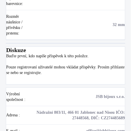
barevnice
:
Rozměr
náušnice /
32 mm
přívěsku /
prstenu
:
Diskuze
Buďte první, kdo napíše příspěvek k této položce.
Pouze registrovaní uživatelé mohou vkládat příspěvky. Prosím
přihlaste
se
nebo se
registrujte
.
Výrobní
JSB bijoux s.r.o.
společnost
:
Nádražní 803/11, 466 01 Jablonec nad Nisou IČO:
Adresa
:
27448568, DIČ: CZ274485689
E-mail
:
office@jsbbijoux.com