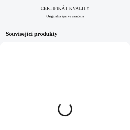
CERTIFIKÁT KVALITY
Originalita šperku zaručena
Související produkty
NOVINKA
NOVINKA
61410356G
61410348CR
SKLADEM
SKLADEM
(>5 KS)
(>5 KS)
Zlaté ocelové náušnice
Náušnice klapky z
puzety velké listy ginkgo
bižuterní slitiny smyčky s
bez krystalů
krystalem Swarovski
Crystal
506 Kč
479 Kč