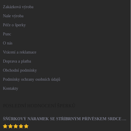
Zakázková výroba
Naše výroba
Péče o šperky
Punc
O nás
Vrácení a reklamace
Doprava a platba
Obchodní podmínky
Podmínky ochrany osobních údajů
Kontakty
POSLEDNÍ HODNOCENÍ ŠPERKŮ
ŠŇŮRKOVÝ NÁRAMEK SE STŘÍBRNÝM PŘÍVĚSKEM SRDCE A KRYSTALY SWAROVSKI CRYSTAL (STŘÍBRO 925/1000)