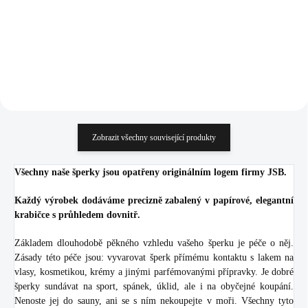
418,18 Kč bez DPH
395,87 Kč bez DPH
Do košíku
Do košíku
Zobrazit všechny související produkty
Všechny naše šperky jsou opatřeny originálním logem firmy JSB.
Každý výrobek dodáváme precizně zabalený v papírové, elegantní
krabičce s průhledem dovnitř.
Základem dlouhodobě pěkného vzhledu vašeho šperku je péče o něj.
Zásady této péče jsou: vyvarovat šperk přímému kontaktu s lakem na
vlasy, kosmetikou, krémy a jinými parfémovanými přípravky. Je dobré
šperky sundávat na sport, spánek, úklid, ale i na obyčejné koupání.
Nenoste jej do sauny, ani se s ním nekoupejte v moři. Všechny tyto