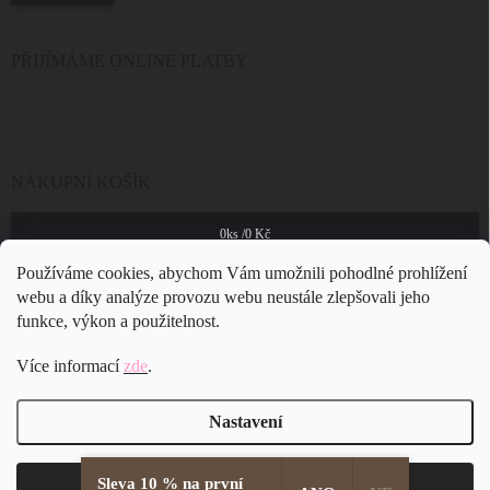
PŘIJÍMÁME ONLINE PLATBY
NÁKUPNÍ KOŠÍK
0
ks /
0 Kč
Používáme cookies, abychom Vám umožnili pohodlné prohlížení
webu a díky analýze provozu webu neustále zlepšovali jeho
funkce, výkon a použitelnost.
Více informací
zde
.
Nastavení
Sleva 10 % na první
Copyright 2026
JSB Bijoux s.r.o.
. Všechna práva vyhrazena.