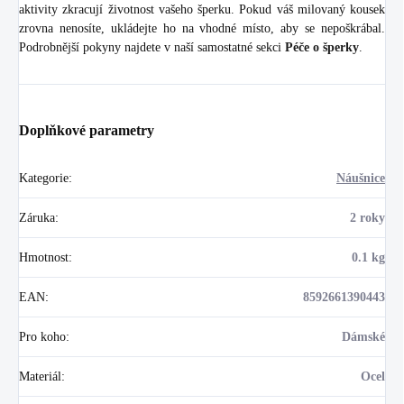
aktivity zkracují životnost vašeho šperku. Pokud váš milovaný kousek
zrovna nenosíte, ukládejte ho na vhodné místo, aby se nepoškrábal.
Podrobnější pokyny najdete v naší samostatné sekci
Péče o šperky
.
Doplňkové parametry
Kategorie
:
Náušnice
Záruka
:
2 roky
Hmotnost
:
0.1 kg
EAN
:
8592661390443
Pro koho
:
Dámské
Materiál
:
Ocel