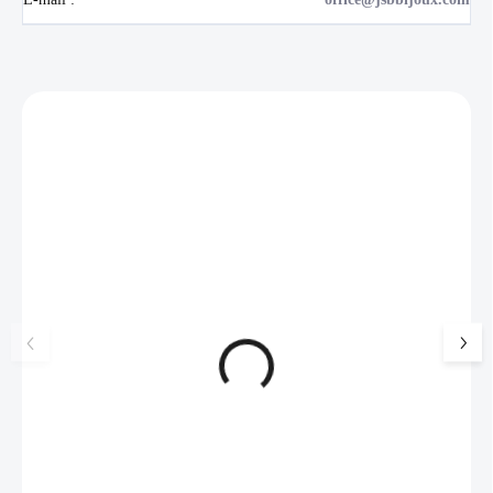
Zákazníci také nakoupili
NOVINKA
💎 RUČNÍ PRÁCE
17405
🇨🇿 ČESKÁ VÝROBA
🇨🇿 ČESKÁ VÝROBA
Luxusní dárková krabička na
Ocelové náušnice 
šperky JSB - šedá
bez krystalů
99 Kč
SKLADEM
519 Kč
(>5 KS)