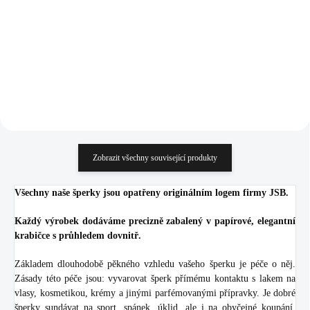
Golden Shadow
915 Kč
627 Kč
756,20 Kč bez DPH
518,18 Kč bez DPH
Do košíku
Do košíku
Zobrazit všechny související produkty
Všechny naše šperky jsou opatřeny originálním logem firmy JSB.
Každý výrobek dodáváme precizně zabalený v papírové, elegantní
krabičce s průhledem dovnitř.
Základem dlouhodobě pěkného vzhledu vašeho šperku je péče o něj.
Zásady této péče jsou: vyvarovat šperk přímému kontaktu s lakem na
vlasy, kosmetikou, krémy a jinými parfémovanými přípravky. Je dobré
šperky sundávat na sport, spánek, úklid, ale i na obyčejné koupání.