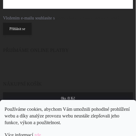
Vložením e-mailu souhlasíte s
podmínkami ochrany osobních údajů
Přihlásit se
PŘIJÍMÁME ONLINE PLATBY
NÁKUPNÍ KOŠÍK
0
ks /
0 Kč
Používáme cookies, abychom Vám umožnili pohodlné prohlížení
webu a díky analýze provozu webu neustále zlepšovali jeho
funkce, výkon a použitelnost.
Více informací
zde
.