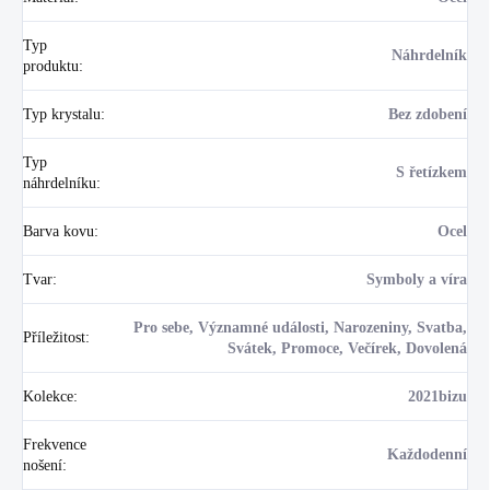
Typ
Náhrdelník
produktu
:
Typ krystalu
:
Bez zdobení
Typ
S řetízkem
náhrdelníku
:
Barva kovu
:
Ocel
Tvar
:
Symboly a víra
Pro sebe, Významné události, Narozeniny, Svatba,
Příležitost
:
Svátek, Promoce, Večírek, Dovolená
Kolekce
:
2021bizu
Frekvence
Každodenní
nošení
: