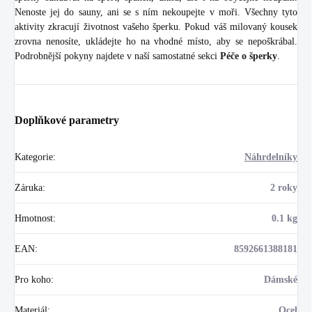
Nenoste jej do sauny, ani se s ním nekoupejte v moři. Všechny tyto
aktivity zkracují životnost vašeho šperku. Pokud váš milovaný kousek
zrovna nenosíte, ukládejte ho na vhodné místo, aby se nepoškrábal.
Podrobnější pokyny najdete v naší samostatné sekci
Péče o šperky
.
Doplňkové parametry
Kategorie
:
Náhrdelníky
Záruka
:
2 roky
Hmotnost
:
0.1 kg
EAN
:
8592661388181
Pro koho
:
Dámské
Materiál
:
Ocel