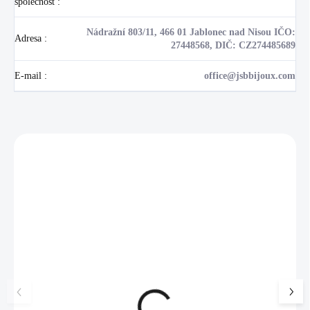
společnost
:
Nádražní 803/11, 466 01 Jablonec nad Nisou IČO:
Adresa
:
27448568, DIČ: CZ274485689
E-mail
:
office@jsbbijoux.com
Zákazníci také nakoupili
NOVINKA
💎 RUČNÍ PRÁCE
17405
🇨🇿 ČESKÁ VÝROBA
🇨🇿 ČESKÁ VÝROBA