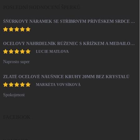
POSLEDNÍ HODNOCENÍ ŠPERKŮ
ŠŇŮRKOVÝ NÁRAMEK SE STŘÍBRNÝM PŘÍVĚSKEM SRDCE A KRYSTALY SWAROVSKI CRYSTAL (STŘÍBRO 925/1000)
OCELOVÝ NÁHRDELNÍK RŮŽENEC S KŘÍŽKEM A MEDAILONEM
LUCIE MATLOVA
Naprosto super
ZLATÉ OCELOVÉ NÁUŠNICE KRUHY 20MM BEZ KRYSTALŮ
MARKÉTA VOVSÍKOVÁ
Spokojenost
FACEBOOK