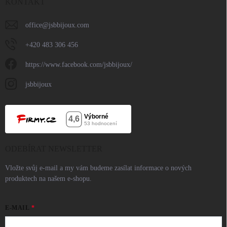
KONTAKT
office
@
jsbbijoux.com
+420 483 306 456
https://www.facebook.com/jsbbijoux/
jsbbijoux
ODEBÍRAT NEWSLETTER
Vložte svůj e-mail a my vám budeme zasílat informace o nových
produktech na našem e-shopu.
E-MAIL