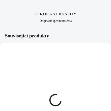
městě Jablonec nad Nisou, které má dlouhodobou šperkařskou a
bižuterní historii.
CERTIFIKÁT KVALITY
Originalita šperku zaručena
Související produkty
61300737G-GSH
92300541CR
SKLADEM
SKLADEM
(>5 KS)
(>5 KS)
Náhrdelník z bižuterní
Stříbrný náhrdelník s
slitiny mušle a krystal
křišťálem Crystal (Stříbro
tvaru korálu Swarovski
925/1000)