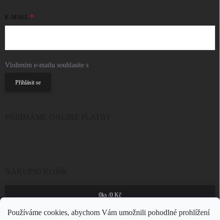
E-MAIL
Vložením e-mailu souhlasíte s
podmínkami ochrany osobních údajů
Přihlásit se
PŘIJÍMÁME ONLINE PLATBY
NÁKUPNÍ KOŠÍK
0
ks /
0 Kč
Používáme cookies, abychom Vám umožnili pohodlné prohlížení