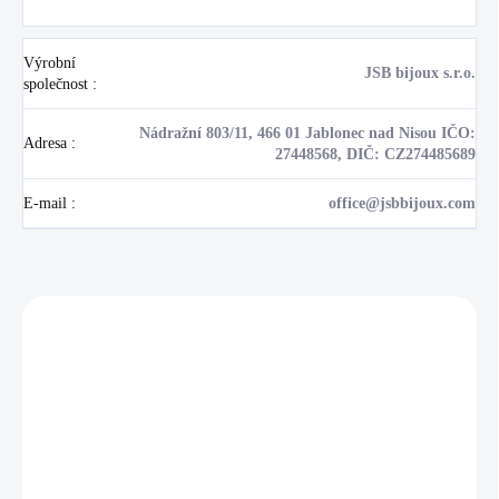
Výrobní
JSB bijoux s.r.o.
společnost
:
Nádražní 803/11, 466 01 Jablonec nad Nisou IČO:
Adresa
:
27448568, DIČ: CZ274485689
E-mail
:
office@jsbbijoux.com
Zákazníci také nakoupili
NOVINKA
17405
🇨🇿 ČESKÁ VÝROBA