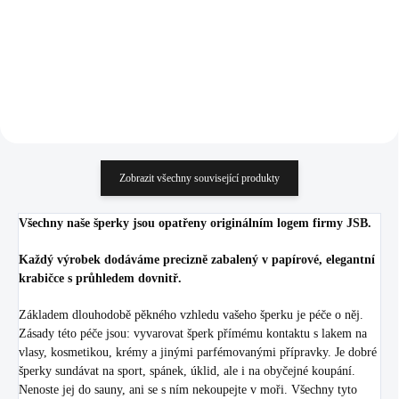
807,44 Kč bez DPH
566,94 Kč bez DPH
Do košíku
Do košíku
Zobrazit všechny související produkty
Všechny naše šperky jsou opatřeny originálním logem firmy JSB.
Každý výrobek dodáváme precizně zabalený v papírové, elegantní
krabičce s průhledem dovnitř.
Základem dlouhodobě pěkného vzhledu vašeho šperku je péče o něj.
Zásady této péče jsou: vyvarovat šperk přímému kontaktu s lakem na
vlasy, kosmetikou, krémy a jinými parfémovanými přípravky. Je dobré
šperky sundávat na sport, spánek, úklid, ale i na obyčejné koupání.
Nenoste jej do sauny, ani se s ním nekoupejte v moři. Všechny tyto