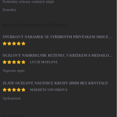
Podmínky ochrany osobních údajů
Kontakty
POSLEDNÍ HODNOCENÍ ŠPERKŮ
ŠŇŮRKOVÝ NÁRAMEK SE STŘÍBRNÝM PŘÍVĚSKEM SRDCE A KRYSTALY SWAROVSKI CRYSTAL (STŘÍBRO 925/1000)
OCELOVÝ NÁHRDELNÍK RŮŽENEC S KŘÍŽKEM A MEDAILONEM
LUCIE MATLOVA
Naprosto super
ZLATÉ OCELOVÉ NÁUŠNICE KRUHY 20MM BEZ KRYSTALŮ
MARKÉTA VOVSÍKOVÁ
Spokojenost
FACEBOOK