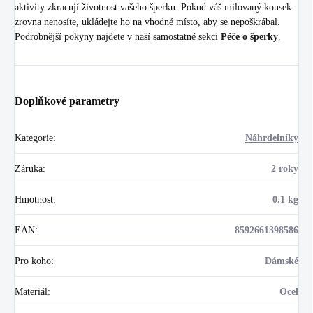
aktivity zkracují životnost vašeho šperku. Pokud váš milovaný kousek
zrovna nenosíte, ukládejte ho na vhodné místo, aby se nepoškrábal.
Podrobnější pokyny najdete v naší samostatné sekci
Péče o šperky
.
Doplňkové parametry
Kategorie
:
Náhrdelníky
Záruka
:
2 roky
Hmotnost
:
0.1 kg
EAN
:
8592661398586
Pro koho
:
Dámské
Materiál
:
Ocel