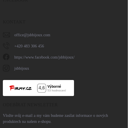
KONTAKT
office
@
jsbbijoux.com
+420 483 306 456
https://www.facebook.com/jsbbijoux/
jsbbijoux
ODEBÍRAT NEWSLETTER
Vložte svůj e-mail a my vám budeme zasílat informace o nových
produktech na našem e-shopu.