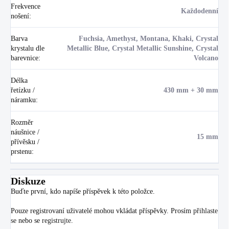
Frekvence
Každodenní
nošení
:
Barva
Fuchsia, Amethyst, Montana, Khaki, Crystal
krystalu dle
Metallic Blue, Crystal Metallic Sunshine, Crystal
barevnice
:
Volcano
Délka
řetízku /
430 mm + 30 mm
náramku
:
Rozměr
náušnice /
15 mm
přívěsku /
prstenu
:
Diskuze
Buďte první, kdo napíše příspěvek k této položce.
Pouze registrovaní uživatelé mohou vkládat příspěvky. Prosím
přihlaste
se
nebo se
registrujte
.