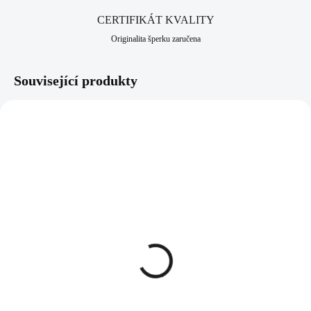
CERTIFIKÁT KVALITY
Originalita šperku zaručena
Související produkty
61400758VOL
61300758VL
SKLADEM
SKLADEM
(>5 KS)
(>5 KS)
Ocelové náušnice klapky
Ocelový náhrdelník šikmo
šikmo osázený malý ovál
osázený malý ovál
Swarovski Volcano
Swarovski Vitrail Light
977 Kč
686 Kč