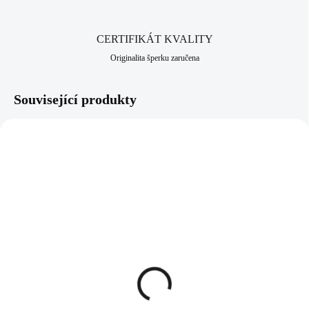
CERTIFIKÁT KVALITY
Originalita šperku zaručena
Související produkty
NOVINKA
92400229CR
92300682CRAG
SKLADEM
SKLADEM
(>5 KS)
(>5 KS)
Stříbrné náušnice klapky s
Stříbrný náhrdelník s
kulatým přívěskem a
ručně mačkaným
pohyblivým zirkonem
kamenem tvaru úzké