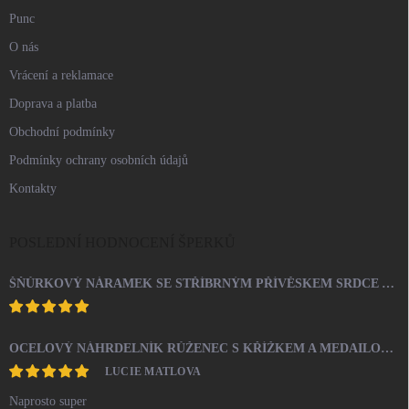
Punc
O nás
Vrácení a reklamace
Doprava a platba
Obchodní podmínky
Podmínky ochrany osobních údajů
Kontakty
POSLEDNÍ HODNOCENÍ ŠPERKŮ
ŠŇŮRKOVÝ NÁRAMEK SE STŘÍBRNÝM PŘÍVĚSKEM SRDCE A KRYSTALY SWAROVSKI CRYSTAL (STŘÍBRO 925/1000)
OCELOVÝ NÁHRDELNÍK RŮŽENEC S KŘÍŽKEM A MEDAILONEM
LUCIE MATLOVA
Naprosto super