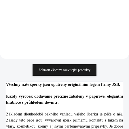
Crystal (Stříbro 925/1000)
kapky Crystal Ag (Stříbro
1 070 Kč
968 Kč
925/1000)
884,30 Kč bez DPH
800 Kč bez DPH
Do košíku
Do košíku
Zobrazit všechny související produkty
Všechny naše šperky jsou opatřeny originálním logem firmy JSB.
Každý výrobek dodáváme precizně zabalený v papírové, elegantní
krabičce s průhledem dovnitř.
Základem dlouhodobě pěkného vzhledu vašeho šperku je péče o něj.
Zásady této péče jsou: vyvarovat šperk přímému kontaktu s lakem na
vlasy, kosmetikou, krémy a jinými parfémovanými přípravky. Je dobré