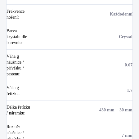
Frekvence
Každodenní
nošení
:
Barva
krystalu dle
Crystal
barevnice
:
Váha g
náušnice /
0.67
přívěsku /
prstenu
:
Váha g
1.7
řetízku
:
Délka řetízku
430 mm + 30 mm
/ náramku
:
Rozměr
náušnice /
7 mm
přívěsku /