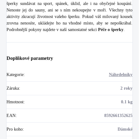
šperky sundávat na sport, spánek, úklid, ale i na obyčejné koupání.
Nenoste jej do sauny, ani se s ním nekoupejte v moři. Všechny tyto
aktivity zkracují životnost vašeho šperku. Pokud váš milovaný kousek
zrovna nenosíte, ukládejte ho na vhodné místo, aby se nepoškrábal.
Podrobnější pokyny najdete v naší samostatné sekci
Péče o šperky
.
Doplňkové parametry
Kategorie
:
Náhrdelníky
Záruka
:
2 roky
Hmotnost
:
0.1 kg
EAN
:
8592661352625
Pro koho
:
Dámské