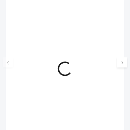
Zákazníci také nakoupili
NOVINKA
17405
🇨🇿 ČESKÁ VÝROBA
Luxusní dárková krabička na
Šperkovnice malá b
šperky JSB - šedá
399 Kč
330 Kč bez DPH
99 Kč
SKLADEM
(>5 KS)
82 Kč bez DPH
Do košíku
Do košíku