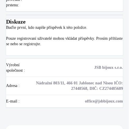
prstenu
:
Diskuze
Buďte první, kdo napíše příspěvek k této položce.
Pouze registrovaní uživatelé mohou vkládat příspěvky. Prosím
přihlaste
se
nebo se
registrujte
.
Výrobní
JSB bijoux s.r.o.
společnost
:
Nádražní 803/11, 466 01 Jablonec nad Nisou IČO:
Adresa
:
27448568, DIČ: CZ274485689
E-mail
:
office@jsbbijoux.com