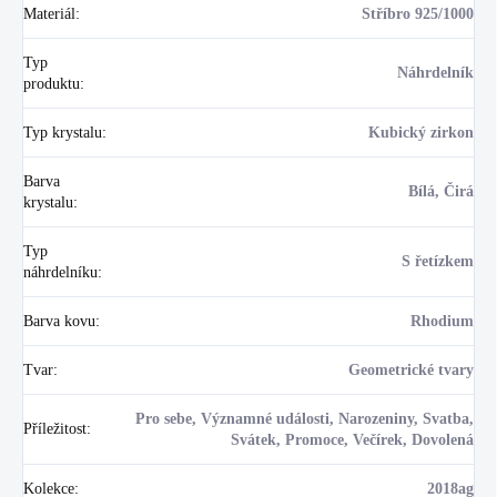
Materiál
:
Stříbro 925/1000
Typ
Náhrdelník
produktu
:
Typ krystalu
:
Kubický zirkon
Barva
Bílá, Čirá
krystalu
:
Typ
S řetízkem
náhrdelníku
:
Barva kovu
:
Rhodium
Tvar
:
Geometrické tvary
Pro sebe, Významné události, Narozeniny, Svatba,
Příležitost
:
Svátek, Promoce, Večírek, Dovolená
Kolekce
:
2018ag