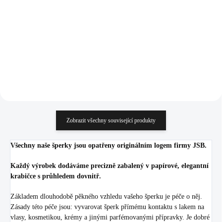
AB
Crystal
611 Kč
611 Kč
504,96 Kč bez DPH
504,96 Kč bez DPH
Do košíku
Do košíku
Zobrazit všechny související produkty
Všechny naše šperky jsou opatřeny originálním logem firmy JSB.
Každý výrobek dodáváme precizně zabalený v papírové, elegantní
krabičce s průhledem dovnitř.
Základem dlouhodobě pěkného vzhledu vašeho šperku je péče o něj.
Zásady této péče jsou: vyvarovat šperk přímému kontaktu s lakem na
vlasy, kosmetikou, krémy a jinými parfémovanými přípravky. Je dobré