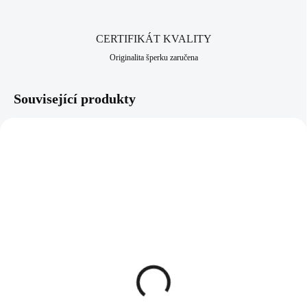
CERTIFIKÁT KVALITY
Originalita šperku zaručena
Související produkty
61300736AB
61300736CR
SKLADEM
SKLADEM
(>5 KS)
(>5 KS)
Ocelový náhrdelník
Ocelový náhrdelník
střapec perla a krystal
střapec perla a krystal
tvaru hvězdice Swarovski
tvaru hvězdice Swarovski