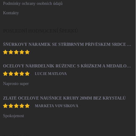
Podmínky ochrany osobních údajů
Kontakty
POSLEDNÍ HODNOCENÍ ŠPERKŮ
ŠŇŮRKOVÝ NÁRAMEK SE STŘÍBRNÝM PŘÍVĚSKEM SRDCE A KRYSTALY SWAROVSKI CRYSTAL (STŘÍBRO 925/1000)
OCELOVÝ NÁHRDELNÍK RŮŽENEC S KŘÍŽKEM A MEDAILONEM
LUCIE MATLOVA
Naprosto super
ZLATÉ OCELOVÉ NÁUŠNICE KRUHY 20MM BEZ KRYSTALŮ
MARKÉTA VOVSÍKOVÁ
Spokojenost