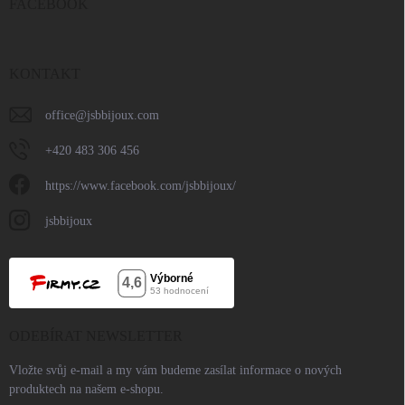
FACEBOOK
KONTAKT
office
@
jsbbijoux.com
+420 483 306 456
https://www.facebook.com/jsbbijoux/
jsbbijoux
ODEBÍRAT NEWSLETTER
Vložte svůj e-mail a my vám budeme zasílat informace o nových
produktech na našem e-shopu.