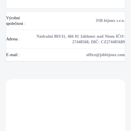
Výrobní
JSB bijoux s.r.o.
společnost
:
Nádražní 803/11, 466 01 Jablonec nad Nisou IČO:
Adresa
:
27448568, DIČ: CZ274485689
E-mail
:
office@jsbbijoux.com
Zákazníci také nakoupili
NOVINKA
💎 RUČNÍ PRÁCE
17405
🇨🇿 ČESKÁ VÝROBA
🇨🇿 ČESKÁ VÝROBA