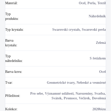
Materiál
:
Ocel, Perla, Textil
Typ
Náhrdelník
produktu
:
Typ krystalu
:
Swarovski crystals, Swarovski perla
Barva
Zelená
krystalu
:
Typ
S řetízkem
náhrdelníku
:
Barva kovu
:
Ocel
Tvar
:
Geometrické tvary, Nebeské a vesmírné
Pro sebe, Významné události, Narozeniny, Svatba,
Příležitost
:
Svátek, Promoce, Večírek, Dovolená
Kolekce
:
2020bizu