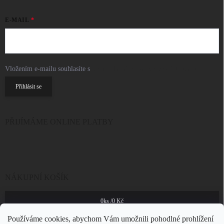
E-MAIL
Vložením e-mailu souhlasíte s
podmínkami ochrany osobních údajů
Přihlásit se
PŘIJÍMÁME ONLINE PLATBY
NÁKUPNÍ KOŠÍK
0
ks /
0 Kč
Používáme cookies, abychom Vám umožnili pohodlné prohlížení