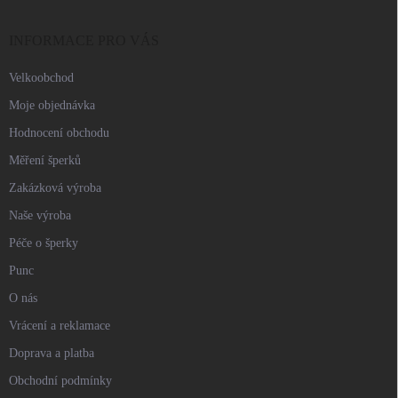
a
t
í
INFORMACE PRO VÁS
Velkoobchod
Moje objednávka
Hodnocení obchodu
Měření šperků
Zakázková výroba
Naše výroba
Péče o šperky
Punc
O nás
Vrácení a reklamace
Doprava a platba
Obchodní podmínky