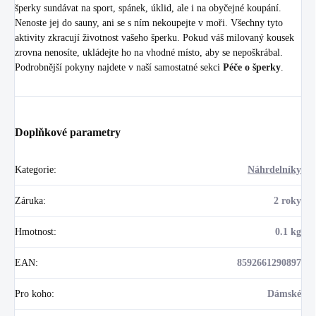
šperky sundávat na sport, spánek, úklid, ale i na obyčejné koupání.
Nenoste jej do sauny, ani se s ním nekoupejte v moři. Všechny tyto
aktivity zkracují životnost vašeho šperku. Pokud váš milovaný kousek
zrovna nenosíte, ukládejte ho na vhodné místo, aby se nepoškrábal.
Podrobnější pokyny najdete v naší samostatné sekci
Péče o šperky
.
Doplňkové parametry
Kategorie
:
Náhrdelníky
Záruka
:
2 roky
Hmotnost
:
0.1 kg
EAN
:
8592661290897
Pro koho
:
Dámské