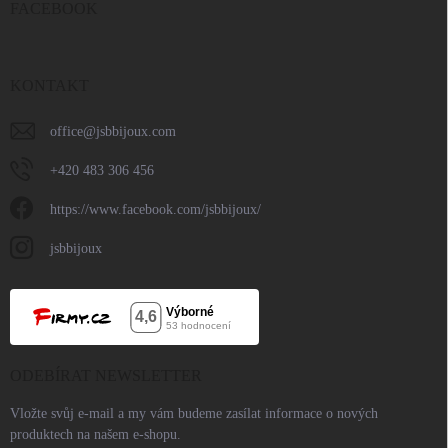
FACEBOOK
KONTAKT
office
@
jsbbijoux.com
+420 483 306 456
https://www.facebook.com/jsbbijoux/
jsbbijoux
ODEBÍRAT NEWSLETTER
Vložte svůj e-mail a my vám budeme zasílat informace o nových
produktech na našem e-shopu.