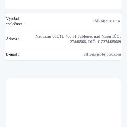
Výrobní
JSB bijoux s.r.o.
společnost
:
Nádražní 803/11, 466 01 Jablonec nad Nisou IČO:
Adresa
:
27448568, DIČ: CZ274485689
E-mail
:
office@jsbbijoux.com
Zákazníci také nakoupili
NOVINKA
17405
🇨🇿 ČESKÁ VÝROBA