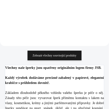
Crystal (Stříbro 925/1000)
1 301 Kč
1 087 Kč
1 075,21 Kč bez DPH
898,35 Kč bez DPH
Do košíku
Do košíku
Zobrazit všechny související produkty
Všechny naše šperky jsou opatřeny originálním logem firmy JSB.
Každý výrobek dodáváme precizně zabalený v papírové, elegantní
krabičce s průhledem dovnitř.
Základem dlouhodobě pěkného vzhledu vašeho šperku je péče o něj.
Zásady této péče jsou: vyvarovat šperk přímému kontaktu s lakem na
vlasy, kosmetikou, krémy a jinými parfémovanými přípravky. Je dobré
šperky sundávat na sport, spánek, úklid, ale i na obyčejné koupání.