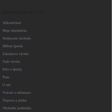
a
t
í
INFORMACE PRO VÁS
Velkoobchod
Moje objednávka
Hodnocení obchodu
Měření šperků
Zakázková výroba
Naše výroba
Péče o šperky
Punc
O nás
Vrácení a reklamace
Doprava a platba
Obchodní podmínky