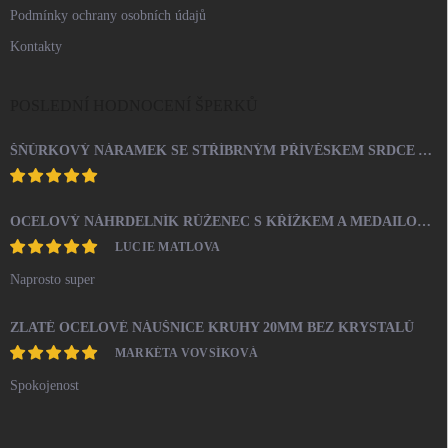
Podmínky ochrany osobních údajů
Kontakty
POSLEDNÍ HODNOCENÍ ŠPERKŮ
ŠŇŮRKOVÝ NÁRAMEK SE STŘÍBRNÝM PŘÍVĚSKEM SRDCE A KRYSTALY SWAROVSKI CRYSTAL (STŘÍBRO 925/1000)
OCELOVÝ NÁHRDELNÍK RŮŽENEC S KŘÍŽKEM A MEDAILONEM
LUCIE MATLOVA
Naprosto super
ZLATÉ OCELOVÉ NÁUŠNICE KRUHY 20MM BEZ KRYSTALŮ
MARKÉTA VOVSÍKOVÁ
Spokojenost