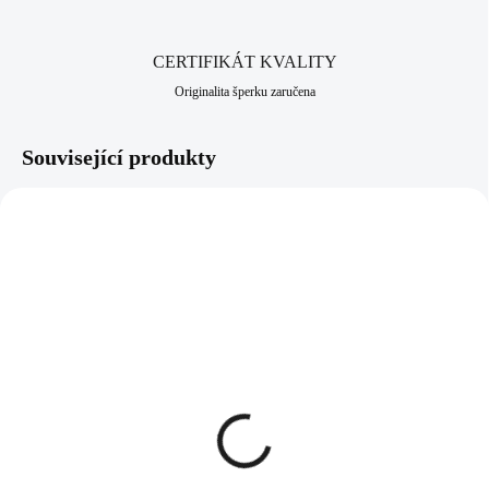
CERTIFIKÁT KVALITY
Originalita šperku zaručena
Související produkty
NOVINKA
92400485CR
92400677
SKLADEM
SKLADEM
(>5 KS)
(>5 KS)
Stříbrné náušnice puzety
Stříbrné dětské náušnice
prohnuté s ověsy osázené
klapky kočička (Stříbro
Kubickými zirkony
925/1000)