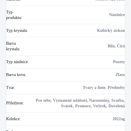
Typ
Náušnice
produktu
:
Typ krystalu
:
Kubický zirkon
Barva
Bílá, Čirá
krystalu
:
Typ náušnice
:
Puzety
Barva kovu
:
Zlato
Tvar
:
Tvary a linie, Předměty
Pro sebe, Významné události, Narozeniny, Svatba,
Příležitost
:
Svátek, Promoce, Večírek, Dovolená
Kolekce
:
2022ag