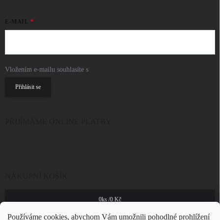
E-MAIL
Vložením e-mailu souhlasíte s
podmínkami ochrany osobních údajů
Přihlásit se
PŘIJÍMÁME ONLINE PLATBY
NÁKUPNÍ KOŠÍK
0
ks /
0 Kč
Používáme cookies, abychom Vám umožnili pohodlné prohlížení