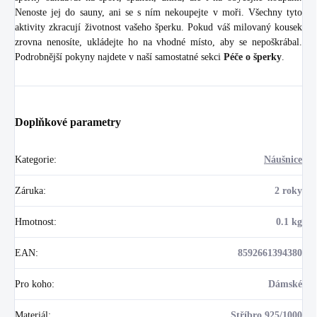
Nenoste jej do sauny, ani se s ním nekoupejte v moři. Všechny tyto
aktivity zkracují životnost vašeho šperku. Pokud váš milovaný kousek
zrovna nenosíte, ukládejte ho na vhodné místo, aby se nepoškrábal.
Podrobnější pokyny najdete v naší samostatné sekci
Péče o šperky
.
Doplňkové parametry
Kategorie
:
Náušnice
Záruka
:
2 roky
Hmotnost
:
0.1 kg
EAN
:
8592661394380
Pro koho
:
Dámské
Materiál
:
Stříbro 925/1000