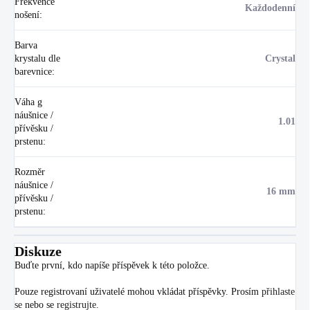
Frekvence
Každodenní
nošení
:
Barva
krystalu dle
Crystal
barevnice
:
Váha g
náušnice /
1.01
přívěsku /
prstenu
:
Rozměr
náušnice /
16 mm
přívěsku /
prstenu
:
Diskuze
Buďte první, kdo napíše příspěvek k této položce.
Pouze registrovaní uživatelé mohou vkládat příspěvky. Prosím
přihlaste
se
nebo se
registrujte
.