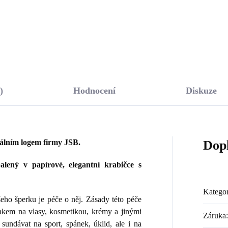
Do košíku
Do košíku
)
Hodnocení
Diskuze
nálním logem firmy JSB.
Dop
lený v papírové, elegantní krabičce s
Kategor
ho šperku je péče o něj. Zásady této péče
lakem na vlasy, kosmetikou, krémy a jinými
Záruka
:
sundávat na sport, spánek, úklid, ale i na