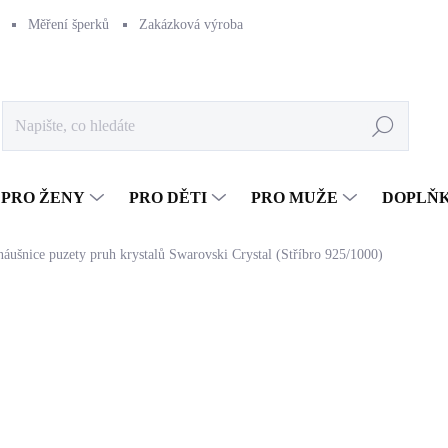
Měření šperků
Zakázková výroba
Naše výroba
Péče o šperk
Hledat
PRO ŽENY
PRO DĚTI
PRO MUŽE
DOPLŇ
 náušnice puzety pruh krystalů Swarovski Crystal (Stříbro 925/1000)
1 290 Kč
1 066,12 Kč bez DPH
Měrná
SKLADEM
(>5 KS)