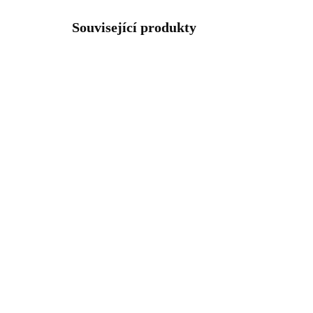
Související produkty
92400357RG
SKLADEM
(>5 KS)
Růžově zlaté stříbrné
Stř
náušnice puzety pruh
pru
krystalů Swarovski
Cry
Crystal (Stříbro 925/1000)
1 290 Kč
1 
1 066,12 Kč bez DPH
1 0