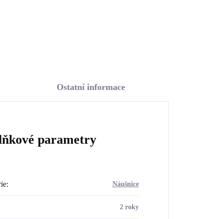
Do košíku
Ostatní informace
lňkové parametry
ie
:
Náušnice
2 roky