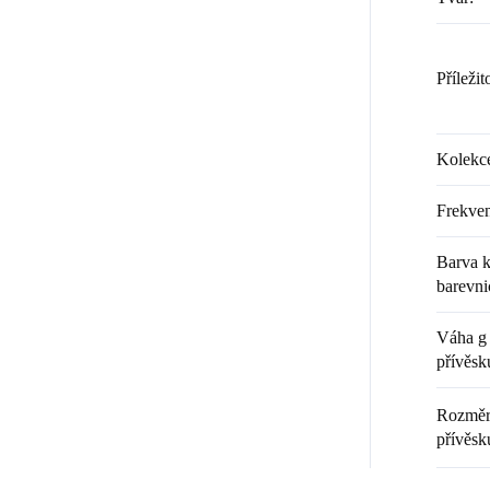
Příležit
Kolekc
Frekven
Barva k
barevni
Váha g 
přívěsk
Rozměr 
přívěsk