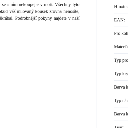
i se s ním nekoupejte v moři. Všechny tyto
Hmotno
 Pokud váš milovaný kousek zrovna nenosíte,
škrábal. Podrobnější pokyny najdete v naší
EAN
:
Pro ko
Materiá
Typ pr
Typ kry
Barva k
Typ náu
Barva 
Tvar
: