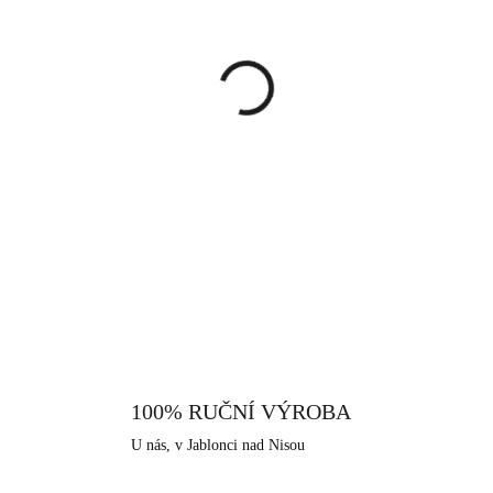
cena:
MŮŽEME DORUČIT DO:
11.8.
−
+
Pozlacené náušnice tvořené jed
Tyto elegantní náušnice budou
volbou pro každodenní nošení. H
šperk. V naší nabídce naleznet
DETAILNÍ INFORMACE
soupravy. Náušnice se zapínají
Šperk je vyrobený z pravého st
použito rhodium, které dodává 
žloutnutí stříbra. Neobsahuje nik
všechny šperky, které nabízíme
Jablonec nad Nisou, které má dl
100% RUČNÍ VÝROBA
U nás, v Jablonci nad Nisou