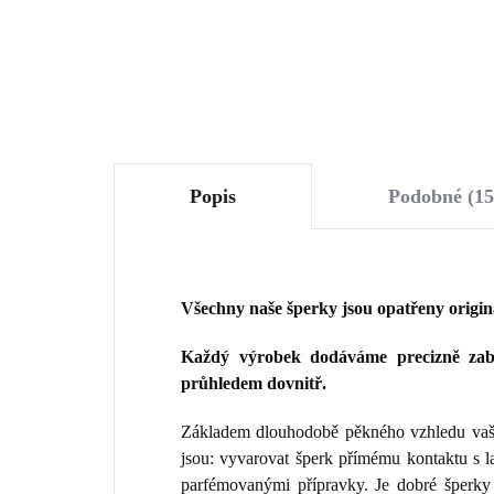
Do košíku
Popis
Podobné (15
Všechny naše šperky jsou opatřeny origi
Každý výrobek dodáváme precizně zaba
průhledem dovnitř.
Základem dlouhodobě pěkného vzhledu vaše
jsou: vyvarovat šperk přímému kontaktu s 
parfémovanými přípravky. Je dobré šperky 