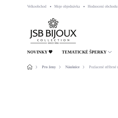
Přejít
Velkoobchod
Moje objednávka
Hodnocení obchodu
na
obsah
NOVINKY 💖
TEMATICKÉ ŠPERKY
Domů
Pro ženy
Náušnice
Pozlacené stříbrné
Neohodnoceno
Podrobnosti hodnocení
🇨🇿 ČESKÁ VÝROBA
💎 RUČNÍ PRÁCE