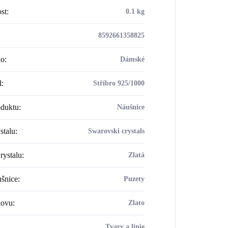
st
:
0.1 kg
8592661358825
ho
:
Dámské
l
:
Stříbro 925/1000
oduktu
:
Náušnice
stalu
:
Swarovski crystals
rystalu
:
Zlatá
šnice
:
Puzety
kovu
:
Zlato
Tvary a linie