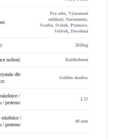
Pro sebe, Významné
události, Narozeniny,
ost
:
Svatba, Svátek, Promoce,
Večírek, Dovolená
e
:
2020ag
ce nošení
:
Každodenní
rystalu dle
Golden shadow
ce
:
náušnice /
1.57
u / prstenu
:
náušnice /
40 mm
u / prstenu
: