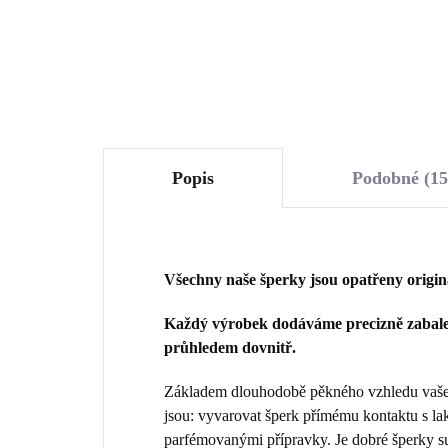
Do košíku
Popis
Podobné (15
Všechny naše šperky jsou opatřeny origi
Každý výrobek dodáváme precizně zabalen
průhledem dovnitř.
Základem dlouhodobě pěkného vzhledu vašeho
jsou: vyvarovat šperk přímému kontaktu s la
parfémovanými přípravky. Je dobré šperky sun