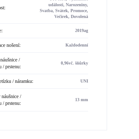
události, Narozeniny,
ost
:
Svatba, Svátek, Promoce,
Večírek, Dovolená
e
:
2019ag
ce nošení
:
Každodenní
náušnice /
0,96vč. šňůrky
u / prstenu
:
etízku / náramku
:
UNI
náušnice /
13 mm
u / prstenu
: