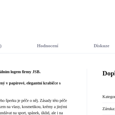
Do košíku
Do košíku
)
Hodnocení
Diskuze
nálním logem firmy JSB.
Dop
ý v papírové, elegantní krabičce s
Kategor
 šperku je péče o něj. Zásady této péče
kem na vlasy, kosmetikou, krémy a jinými
Záruka
:
dávat na sport, spánek, úklid, ale i na