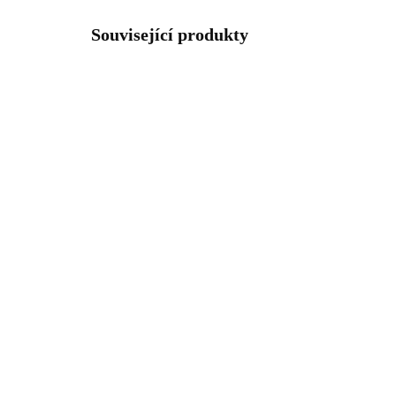
Související produkty
92501322CR
SKLADEM
(>5 KS)
Stříbrný nákotník malé
Zla
srdíčko s krystaly
obl
Swarovski Crystal (Stříbro
kry
925/1000)
Sh
988 Kč
1 
816,53 Kč bez DPH
861