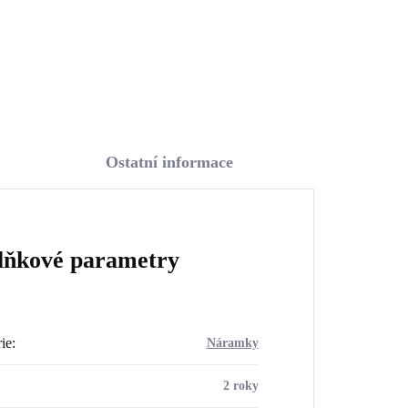
Do košíku
Ostatní informace
lňkové parametry
ie
:
Náramky
2 roky