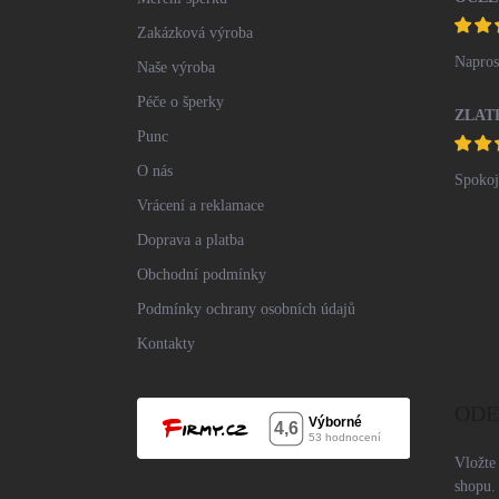
Zakázková výroba
Napros
Naše výroba
Péče o šperky
Punc
O nás
Spokoj
Vrácení a reklamace
Doprava a platba
Obchodní podmínky
Podmínky ochrany osobních údajů
Kontakty
ODE
Vložte
shopu.