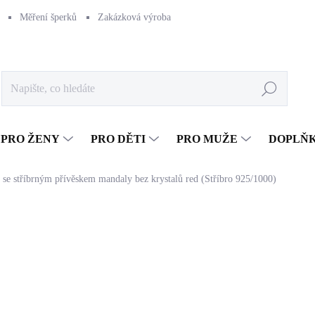
Měření šperků
Zakázková výroba
Naše výroba
Péče o šperk
Hledat
PRO ŽENY
PRO DĚTI
PRO MUŽE
DOPLŇ
se stříbrným přívěskem mandaly bez krystalů red (Stříbro 925/1000)
686 Kč
566,94 Kč bez DPH
Měrná
SKLADEM
(>5 KS)