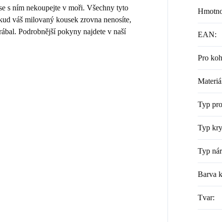
 se s ním nekoupejte v moři. Všechny tyto
Hmotno
Pokud váš milovaný kousek zrovna nenosíte,
rábal. Podrobnější pokyny najdete v naší
EAN
:
Pro ko
Materiá
Typ pr
Typ kry
Typ ná
Barva 
Tvar
: