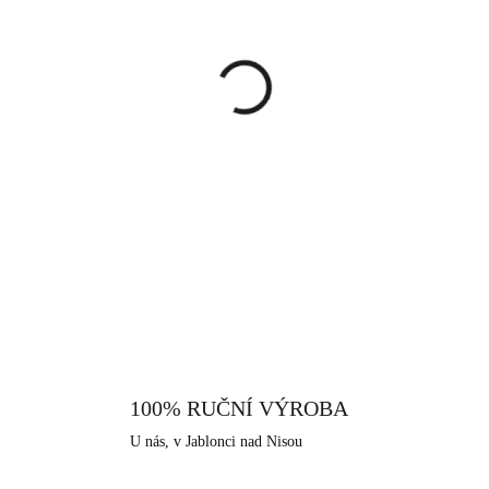
cena:
MŮŽEME DORUČIT DO:
13.8.
−
+
Náramek na kterém najdeme drob
je pouze kovový, bez krystalů.
zatahovací a to Vám zaručí, že h
milovnicí decentních šperků, j
DETAILNÍ INFORMACE
je vyrobený z pravého stříbra r
rhodium, které dodává šperku vy
stříbra. Neobsahuje nikl a proto
šperky, které nabízíme, je i ten
Nisou, které má dlouhodobou špe
100% RUČNÍ VÝROBA
U nás, v Jablonci nad Nisou