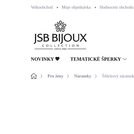
Přejít
Velkoobchod
Moje objednávka
Hodnocení obchodu
na
obsah
NOVINKY 💖
TEMATICKÉ ŠPERKY
Domů
Pro ženy
Náramky
Šňůrkový náramek 
Neohodnoceno
Podrobnosti hodnocení
🇨🇿 ČESKÁ VÝROBA
💎 RUČNÍ PRÁCE