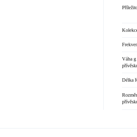
Příležit
Kolekc
Frekven
Váha g 
přívěsk
Délka ř
Rozměr 
přívěsk