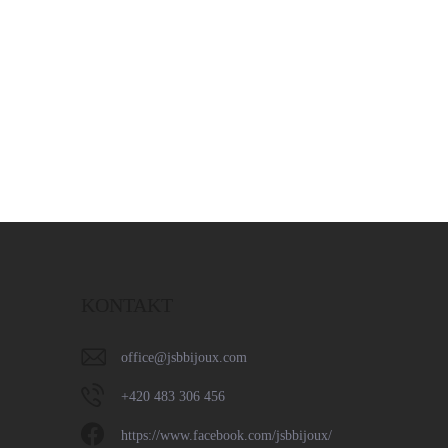
KONTAKT
office
@
jsbbijoux.com
+420 483 306 456
https://www.facebook.com/jsbbijoux/