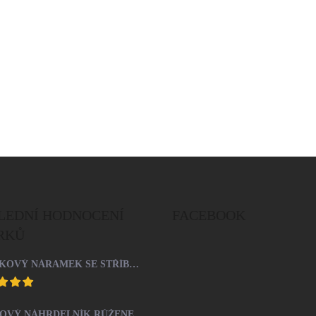
LEDNÍ HODNOCENÍ
FACEBOOK
RKŮ
ŠŇŮRKOVÝ NÁRAMEK SE STŘÍBRNÝM PŘÍVĚSKEM SRDCE A KRYSTALY SWAROVSKI CRYSTAL (STŘÍBRO 925/1000)
OCELOVÝ NÁHRDELNÍK RŮŽENEC S KŘÍŽKEM A MEDAILONEM