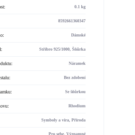
st
:
0.1 kg
8592661360347
ho
:
Dámské
l
:
Stříbro 925/1000, Šňůrka
oduktu
:
Náramek
stalu
:
Bez zdobení
ramku
:
Se šňůrkou
kovu
:
Rhodium
Symboly a víra, Příroda
Pro sebe, Významné