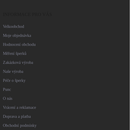
a
t
í
INFORMACE PRO VÁS
Velkoobchod
Moje objednávka
Hodnocení obchodu
Měření šperků
Zakázková výroba
Naše výroba
Péče o šperky
Punc
O nás
Vrácení a reklamace
Doprava a platba
Obchodní podmínky