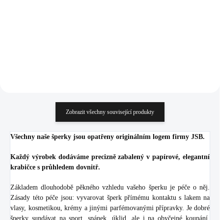
(Stříbro 925/1000)
Chrysolit (Stříbro
1 145 Kč
1 113 Kč
925/1000)
946,28 Kč bez DPH
919,83 Kč bez DPH
Do košíku
Do košíku
Zobrazit všechny související produkty
Všechny naše šperky jsou opatřeny originálním logem firmy JSB.
Každý výrobek dodáváme precizně zabalený v papírové, elegantní
krabičce s průhledem dovnitř.
Základem dlouhodobě pěkného vzhledu vašeho šperku je péče o něj.
Zásady této péče jsou: vyvarovat šperk přímému kontaktu s lakem na
vlasy, kosmetikou, krémy a jinými parfémovanými přípravky. Je dobré
šperky sundávat na sport, spánek, úklid, ale i na obyčejné koupání.