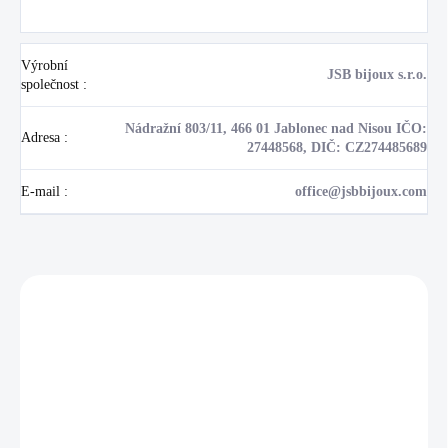
Výrobní
JSB bijoux s.r.o.
společnost
:
Nádražní 803/11, 466 01 Jablonec nad Nisou IČO:
Adresa
:
27448568, DIČ: CZ274485689
E-mail
:
office@jsbbijoux.com
Zákazníci také nakoupili
NOVINKA
17405
🇨🇿 ČESKÁ VÝROBA