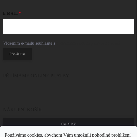
E-MAIL
Vložením e-mailu souhlasíte s
podmínkami ochrany osobních údajů
Přihlásit se
PŘIJÍMÁME ONLINE PLATBY
NÁKUPNÍ KOŠÍK
0
ks /
0 Kč
Používáme cookies, abychom Vám umožnili pohodlné prohlížení