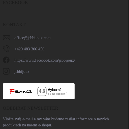
FACEBOOK
KONTAKT
office
@
jsbbijoux.com
+420 483 306 456
https://www.facebook.com/jsbbijoux/
jsbbijoux
ODEBÍRAT NEWSLETTER
Vložte svůj e-mail a my vám budeme zasílat informace o nových
produktech na našem e-shopu.