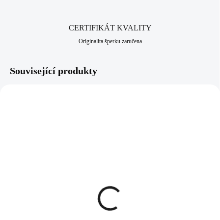
CERTIFIKÁT KVALITY
Originalita šperku zaručena
Související produkty
92401185CHRY
92300185CHRY
SKLADEM
SKLADEM
(>5 KS)
(>5 KS)
Stříbrné náušnice puzety
Stříbrný náhrdelník s
lentilky s krystaly
přívěskem lentilky s
Swarovski Chrysolit
krystaly Swarovski