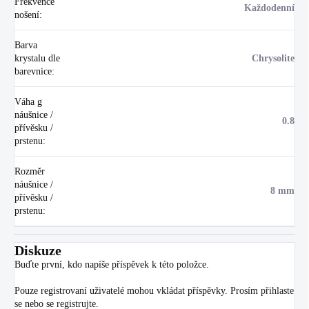
Frekvence
Každodenní
nošení
:
Barva
krystalu dle
Chrysolite
barevnice
:
Váha g
náušnice /
0.8
přívěsku /
prstenu
:
Rozměr
náušnice /
8 mm
přívěsku /
prstenu
:
Diskuze
Buďte první, kdo napíše příspěvek k této položce.
Pouze registrovaní uživatelé mohou vkládat příspěvky. Prosím
přihlaste
se
nebo se
registrujte
.