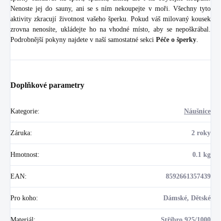
Nenoste jej do sauny, ani se s ním nekoupejte v moři. Všechny tyto
aktivity zkracují životnost vašeho šperku. Pokud váš milovaný kousek
zrovna nenosíte, ukládejte ho na vhodné místo, aby se nepoškrábal.
Podrobnější pokyny najdete v naší samostatné sekci
Péče o šperky
.
Doplňkové parametry
Kategorie
:
Náušnice
Záruka
:
2 roky
Hmotnost
:
0.1 kg
EAN
:
8592661357439
Pro koho
:
Dámské, Dětské
Materiál
:
Stříbro 925/1000