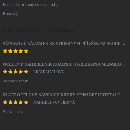
Podmínky ochrany osobních údajů
Kontakty
POSLEDNÍ HODNOCENÍ ŠPERKŮ
ŠŇŮRKOVÝ NÁRAMEK SE STŘÍBRNÝM PŘÍVĚSKEM SRDCE A KRYSTALY SWAROVSKI CRYSTAL (STŘÍBRO 925/1000)
OCELOVÝ NÁHRDELNÍK RŮŽENEC S KŘÍŽKEM A MEDAILONEM
LUCIE MATLOVA
Naprosto super
ZLATÉ OCELOVÉ NÁUŠNICE KRUHY 20MM BEZ KRYSTALŮ
MARKÉTA VOVSÍKOVÁ
Spokojenost