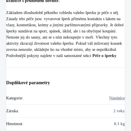
krabičce s průhledem dovnitř.
Základem dlouhodobě pěkného vzhledu vašeho šperku je péče o něj.
Zásady této péče jsou: vyvarovat šperk přímému kontaktu s lakem na
vlasy, kosmetikou, krémy a jinými parfémovanými přípravky. Je dobré
šperky sundávat na sport, spánek, úklid, ale i na obyčejné koupání.
Nenoste jej do sauny, ani se s ním nekoupejte v moři. Všechny tyto
aktivity zkracují životnost vašeho šperku. Pokud váš milovaný kousek
zrovna nenosíte, ukládejte ho na vhodné místo, aby se nepoškrábal.
Podrobnější pokyny najdete v naší samostatné sekci
Péče o šperky
.
Doplňkové parametry
Kategorie
:
Náušnice
Záruka
:
2 roky
Hmotnost
:
0.1 kg