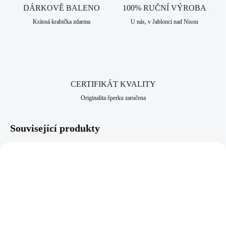
šperku vysoký lesk, pevnost a odolnost vůči černání a žloutnutí stříbra.
DÁRKOVĚ BALENO
100% RUČNÍ VÝROBA
Neobsahuje nikl a proto je vhodný pro alergiky a citlivější lidi. Jako
Krásná krabička zdarma
U nás, v Jablonci nad Nisou
všechny šperky, které nabízíme, je i tento vyroben v srdci Jizerských
hor, ve městě Jablonec nad Nisou, které má dlouhodobou šperkařskou a
bižuterní historii.
CERTIFIKÁT KVALITY
Originalita šperku zaručena
Související produkty
NOVINKA
92300591CR
92400677