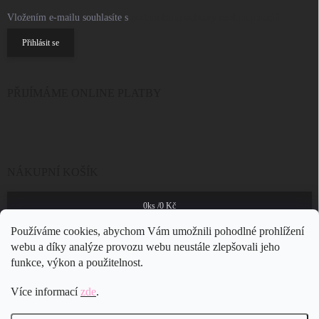
Vložením e-mailu souhlasíte s
podmínkami ochrany osobních údajů
Přihlásit se
PŘIJÍMÁME ONLINE PLATBY
NÁKUPNÍ KOŠÍK
0
ks /
0 Kč
Používáme cookies, abychom Vám umožnili pohodlné prohlížení
webu a díky analýze provozu webu neustále zlepšovali jeho
funkce, výkon a použitelnost.
Více informací
zde
.