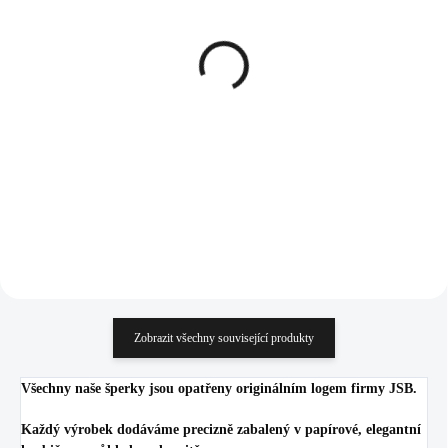
SKLADEM
SKLADEM
(>5 KS)
(>5 KS)
Stříbrný náhrdelník
Stříbrné dětské náušnice
čtyřlístek z Kubických
klapky kočička (Stříbro
zirkonů Crystal (Stříbro
925/1000)
925/1000)
1 353 Kč
1 087 Kč
1 118,18 Kč bez DPH
898,35 Kč bez DPH
Do košíku
Do košíku
Zobrazit všechny související produkty
Všechny naše šperky jsou opatřeny originálním logem firmy JSB.
Každý výrobek dodáváme precizně zabalený v papírové, elegantní