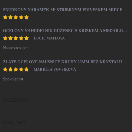
ŠŇŮRKOVÝ NÁRAMEK SE STŘÍBRNÝM PŘÍVĚSKEM SRDCE A KRYSTALY SWAROVSKI CRYSTAL (STŘÍBRO 925/1000)
OCELOVÝ NÁHRDELNÍK RŮŽENEC S KŘÍŽKEM A MEDAILONEM
LUCIE MATLOVA
Naprosto super
ZLATÉ OCELOVÉ NÁUŠNICE KRUHY 20MM BEZ KRYSTALŮ
MARKÉTA VOVSÍKOVÁ
Spokojenost
FACEBOOK
KONTAKT