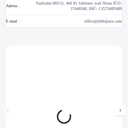
Nádražní 803/11, 466 01 Jablonec nad Nisou IČO:
Adresa
:
27448568, DIČ: CZ274485689
E-mail
:
office@jsbbijoux.com
Zákazníci také nakoupili
NOVINKA
💎 RUČNÍ PRÁCE
17405
🇨🇿 ČESKÁ VÝROBA
🇨🇿 ČESKÁ VÝROBA
Luxusní dárková krabička na
Stříbrné náušnice k