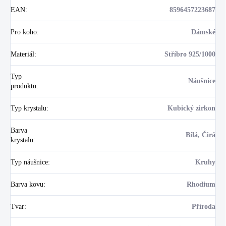
EAN
:
8596457223687
Pro koho
:
Dámské
Materiál
:
Stříbro 925/1000
Typ
Náušnice
produktu
:
Typ krystalu
:
Kubický zirkon
Barva
Bílá, Čirá
krystalu
:
Typ náušnice
:
Kruhy
Barva kovu
:
Rhodium
Tvar
:
Příroda