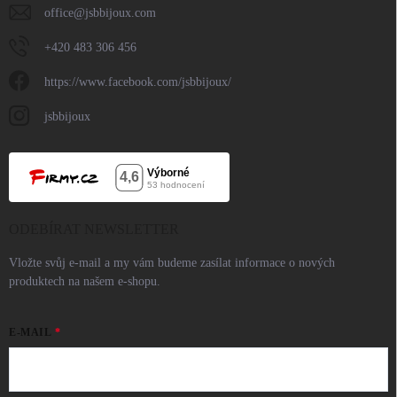
office
@
jsbbijoux.com
+420 483 306 456
https://www.facebook.com/jsbbijoux/
jsbbijoux
ODEBÍRAT NEWSLETTER
Vložte svůj e-mail a my vám budeme zasílat informace o nových
produktech na našem e-shopu.
E-MAIL