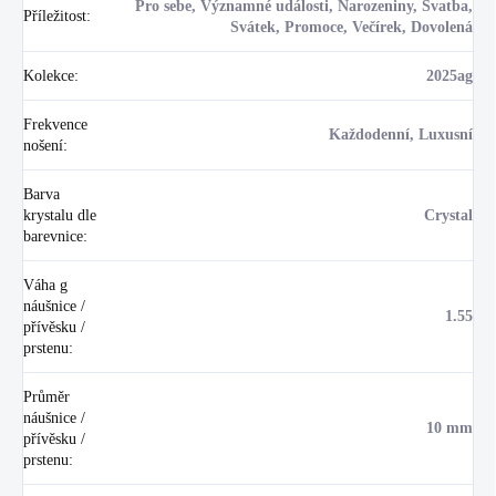
Pro sebe, Významné události, Narozeniny, Svatba,
Příležitost
:
Svátek, Promoce, Večírek, Dovolená
Kolekce
:
2025ag
Frekvence
Každodenní, Luxusní
nošení
:
Barva
krystalu dle
Crystal
barevnice
:
Váha g
náušnice /
1.55
přívěsku /
prstenu
:
Průměr
náušnice /
10 mm
přívěsku /
prstenu
: