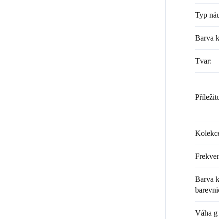
Typ náu
Barva 
Tvar
:
Příležit
Kolekc
Frekven
Barva k
barevni
Váha g 