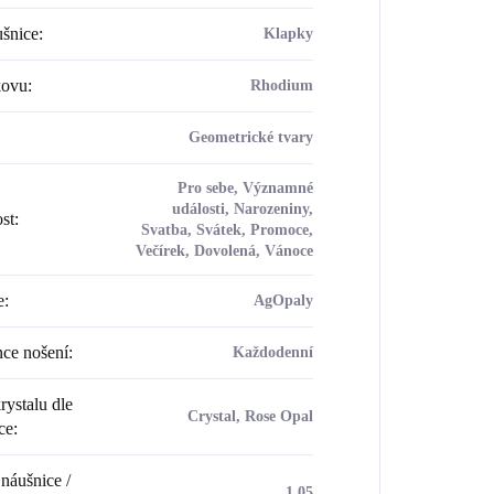
šnice
:
Klapky
kovu
:
Rhodium
Geometrické tvary
Pro sebe, Významné
události, Narozeniny,
ost
:
Svatba, Svátek, Promoce,
Večírek, Dovolená, Vánoce
e
:
AgOpaly
ce nošení
:
Každodenní
rystalu dle
Crystal, Rose Opal
ce
:
náušnice /
1.05