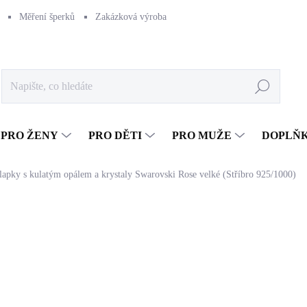
Měření šperků
Zakázková výroba
Naše výroba
Péče o šperk
Hledat
PRO ŽENY
PRO DĚTI
PRO MUŽE
DOPLŇ
klapky s kulatým opálem a krystaly Swarovski Rose velké (Stříbro 925/1000)
1 633 Kč
1 349,59 Kč bez DPH
Měrná
SKLADEM
(>5 KS)