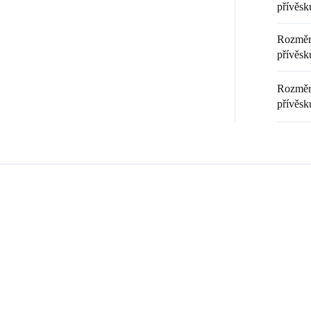
přívěsk
Rozměr 
přívěsku
Rozměr 
přívěsk
Zákazníci také nakoupili
💎 RUČNÍ PRÁCE
20369
9240008
🇨🇿 ČESKÁ VÝROBA