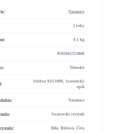
ie
:
Náušnice
2 roky
st
:
0.1 kg
8592661353868
ho
:
Dámské
Stříbro 925/1000, Syntetický
l
:
opál
oduktu
:
Náušnice
stalu
:
Swarovski crystals
rystalu
:
Bílá, Růžová, Čirá