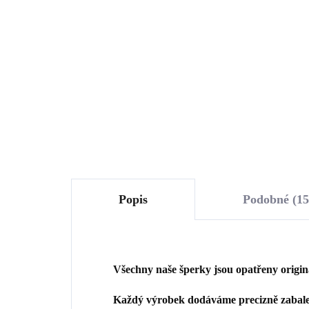
opálem a krystaly
Swa
Swarovski Rose velké
(St
1 633 Kč
2 
(Stříbro 925/1000)
1 349,59 Kč bez DPH
1 8
Do košíku
Popis
Podobné (15
Všechny naše šperky jsou opatřeny origi
Každý výrobek dodáváme precizně zabalen