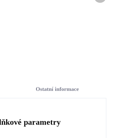
aly
opálem a krystaly
Swarovski Blue velké
1 633 Kč
(Stříbro 925/1000)
1 349,59 Kč bez DPH
Do košíku
Ostatní informace
lňkové parametry