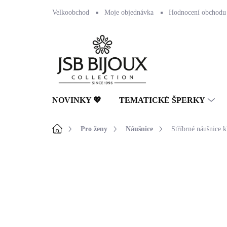
Přejít
Velkoobchod
Moje objednávka
Hodnocení obchodu
na
obsah
NOVINKY 💖
TEMATICKÉ ŠPERKY
Domů
Pro ženy
Náušnice
Stříbrné náušnice 
Neohodnoceno
Podrobnosti hodnocení
NOVINKA
🇨🇿 ČESKÁ VÝROBA
💎 RUČNÍ PRÁCE