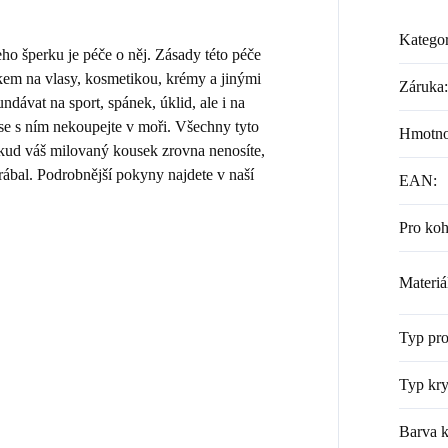
Kategor
 šperku je péče o něj. Zásady této péče
kem na vlasy, kosmetikou, krémy a jinými
Záruka
:
dávat na sport, spánek, úklid, ale i na
 se s ním nekoupejte v moři. Všechny tyto
Hmotno
Pokud váš milovaný kousek zrovna nenosíte,
rábal. Podrobnější pokyny najdete v naší
EAN
:
Pro ko
Materiá
Typ pr
Typ kry
Barva k