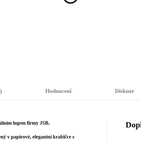
kulatým opálem a kryst
rovski Rose velký
Swarovski Blue velké
říbro 925/1000)
287 Kč
(Stříbro 925/1000)
1 633 Kč
90,08 Kč bez DPH
1 349,59 Kč bez DPH
Do košíku
Do košíku
)
Hodnocení
Diskuze
nálním logem firmy JSB.
Dop
ý v papírové, elegantní krabičce s