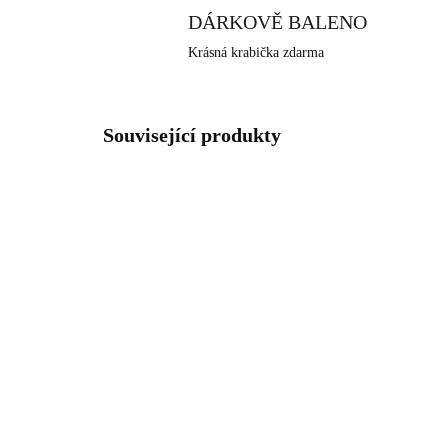
DÁRKOVĚ BALENO
Krásná krabička zdarma
Související produkty
NOVINKA
NOVIN
92400025GRO
SKLADEM
(>5 KS)
Pozlacené stříbrné
Stř
náušnice klapky s kulatým
kul