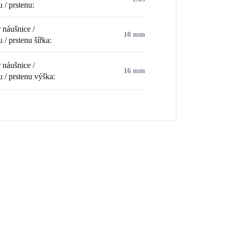
u / prstenu
:
náušnice /
10 mm
 / prstenu šířka
:
náušnice /
16 mm
u / prstenu výška
:
💎 RUČNÍ PRÁCE
💎 RUČNÍ PRÁ
1CR
92400599CR
🇨🇿 ČESKÁ VÝROBA
🇨🇿 ČESKÁ V