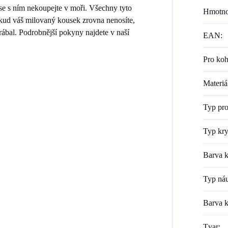
 se s ním nekoupejte v moři. Všechny tyto
Hmotno
Pokud váš milovaný kousek zrovna nenosíte,
rábal. Podrobnější pokyny najdete v naší
EAN
:
Pro ko
Materiá
Typ pr
Typ kry
Barva k
Typ náu
Barva 
Tvar
: