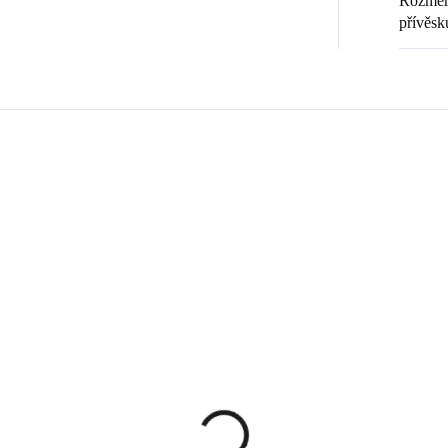
Rozměr 
přívěsk
Zákazníci také nakoupili
💎 RUČNÍ PRÁCE
20369
6141029
🇨🇿 ČESKÁ VÝROBA