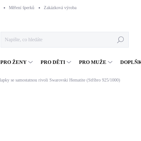
Měření šperků
Zakázková výroba
Naše výroba
Péče o šperk
Hledat
PRO ŽENY
PRO DĚTI
PRO MUŽE
DOPLŇ
klapky se samostatnou rivoli Swarovski Hematite (Stříbro 925/1000)
1 110 Kč
917,36 Kč bez DPH
Měrná
SKLADEM
(>5 KS)