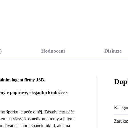
Do košíku
Do košíku
)
Hodnocení
Diskuze
nálním logem firmy JSB.
Dop
ý v papírové, elegantní krabičce s
Kategor
 šperku je péče o něj. Zásady této péče
kem na vlasy, kosmetikou, krémy a jinými
Záruka
:
dávat na sport, spánek, úklid, ale i na