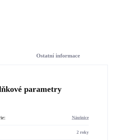
Do košíku
Ostatní informace
lňkové parametry
ie
:
Náušnice
2 roky