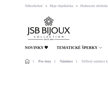
Přejít
Velkoobchod
Moje objednávka
Hodnocení obchodu
na
obsah
NOVINKY 💖
TEMATICKÉ ŠPERKY
Domů
Pro ženy
Náušnice
Stříbrné náušnice 
Neohodnoceno
Podrobnosti hodnocení
🇨🇿 ČESKÁ VÝROBA
💎 RUČNÍ PRÁCE