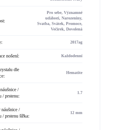
Pro sebe, Významné
události, Narozeniny,
ost
:
Svatba, Svátek, Promoce,
Večírek, Dovolená
e
:
2017ag
ce nošení
:
Každodenní
rystalu dle
Hematite
ce
:
náušnice /
1.7
u / prstenu
:
náušnice /
12 mm
 / prstenu šířka
: