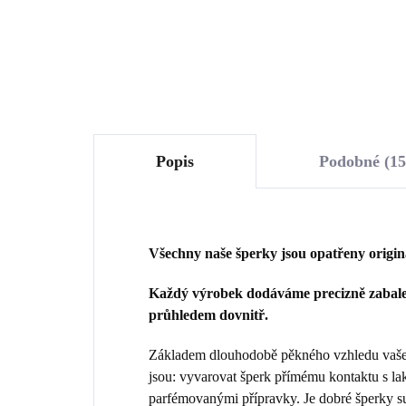
Do košíku
Popis
Podobné (15
Všechny naše šperky jsou opatřeny origi
Každý výrobek dodáváme precizně zabalen
průhledem dovnitř.
Základem dlouhodobě pěkného vzhledu vašeho
jsou: vyvarovat šperk přímému kontaktu s la
parfémovanými přípravky. Je dobré šperky sun