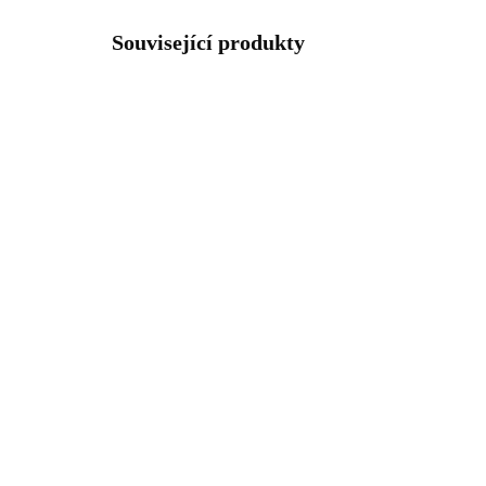
Související produkty
93112212HEM
SKLADEM
(>5 KS)
Stříbrný náhrdelník s
Stř
přívěskem samostatné
sam
rivoli Swarovski Hematite
Sw
(Stříbro 925/1000)
(St
1 369 Kč
1 
1 131,40 Kč bez DPH
894