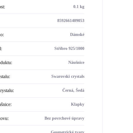
st
:
0.1 kg
8592661409053
ho
:
Dámské
l
:
Stříbro 925/1000
oduktu
:
Náušnice
stalu
:
Swarovski crystals
rystalu
:
Černá, Šedá
šnice
:
Klapky
kovu
:
Bez povrchové úpravy
Geometrické tvary