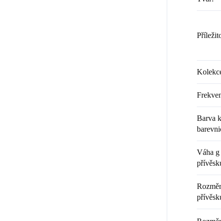
Příležit
Kolekc
Frekven
Barva k
barevni
Váha g 
přívěsk
Rozměr 
přívěsku