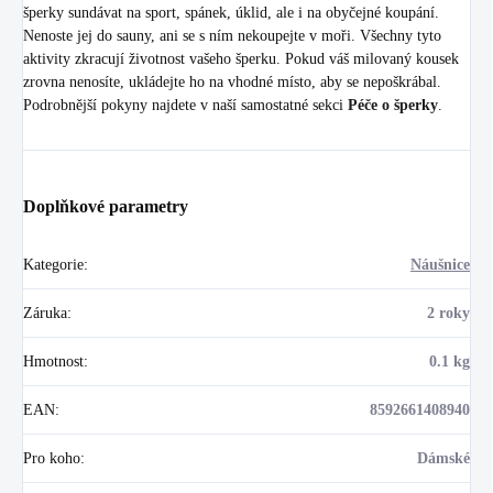
šperky sundávat na sport, spánek, úklid, ale i na obyčejné koupání.
Nenoste jej do sauny, ani se s ním nekoupejte v moři. Všechny tyto
aktivity zkracují životnost vašeho šperku. Pokud váš milovaný kousek
zrovna nenosíte, ukládejte ho na vhodné místo, aby se nepoškrábal.
Podrobnější pokyny najdete v naší samostatné sekci
Péče o šperky
.
Doplňkové parametry
Kategorie
:
Náušnice
Záruka
:
2 roky
Hmotnost
:
0.1 kg
EAN
:
8592661408940
Pro koho
:
Dámské