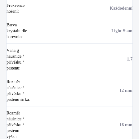
Frekvence
Každodenní
nošení
:
Barva
krystalu dle
Light Siam
barevnice
:
Váha g
náušnice /
1.7
přívěsku /
prstenu
:
Rozměr
náušnice /
12 mm
přívěsku /
prstenu šířka
:
Rozměr
náušnice /
přívěsku /
16 mm
prstenu
výška
: