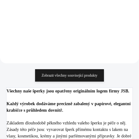
Siam (Stříbro 925/1000)
(Stříbro 925/1000)
1 369 Kč
1 082 Kč
1 131,40 Kč bez DPH
894,21 Kč bez DPH
Do košíku
Do košíku
Zobrazit všechny související produkty
Všechny naše šperky jsou opatřeny originálním logem firmy JSB.
Každý výrobek dodáváme precizně zabalený v papírové, elegantní
krabičce s průhledem dovnitř.
Základem dlouhodobě pěkného vzhledu vašeho šperku je péče o něj.
Zásady této péče jsou: vyvarovat šperk přímému kontaktu s lakem na
vlasy, kosmetikou, krémy a jinými parfémovanými přípravky. Je dobré