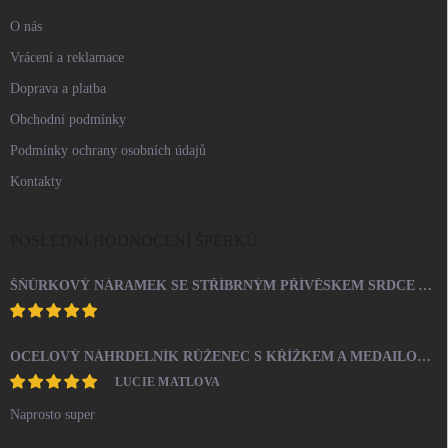
O nás
Vrácení a reklamace
Doprava a platba
Obchodní podmínky
Podmínky ochrany osobních údajů
Kontakty
POSLEDNÍ HODNOCENÍ ŠPERKŮ
ŠŇŮRKOVÝ NÁRAMEK SE STŘÍBRNÝM PŘÍVĚSKEM SRDCE A KRYSTALY SWAROVSKI CRYSTAL (STŘÍBRO 925/1000)
OCELOVÝ NÁHRDELNÍK RŮŽENEC S KŘÍŽKEM A MEDAILONEM
LUCIE MATLOVA
Naprosto super