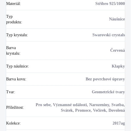
Materiál
:
Stříbro 925/1000
Typ
Náušnice
produktu
:
Typ krystalu
:
Swarovski crystals
Barva
Červená
krystalu
:
Typ náušnice
:
Klapky
Barva kovu
:
Bez povrchové úpravy
Tvar
:
Geometrické tvary
Pro sebe, Významné události, Narozeniny, Svatba,
Příležitost
:
Svátek, Promoce, Večírek, Dovolená
Kolekce
:
2017ag