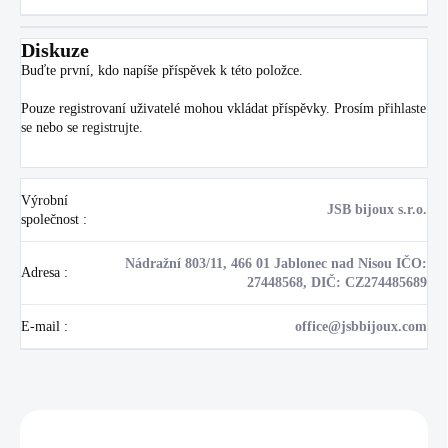
Diskuze
Buďte první, kdo napíše příspěvek k této položce.
Pouze registrovaní uživatelé mohou vkládat příspěvky. Prosím
přihlaste
se
nebo se
registrujte
.
Výrobní
JSB bijoux s.r.o.
společnost
:
Nádražní 803/11, 466 01 Jablonec nad Nisou IČO:
Adresa
:
27448568, DIČ: CZ274485689
E-mail
:
office@jsbbijoux.com
Zákazníci také nakoupili