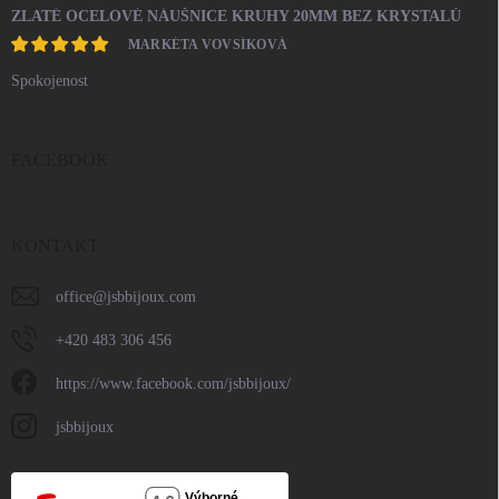
ZLATÉ OCELOVÉ NÁUŠNICE KRUHY 20MM BEZ KRYSTALŮ
MARKÉTA VOVSÍKOVÁ
Spokojenost
FACEBOOK
KONTAKT
office
@
jsbbijoux.com
+420 483 306 456
https://www.facebook.com/jsbbijoux/
jsbbijoux