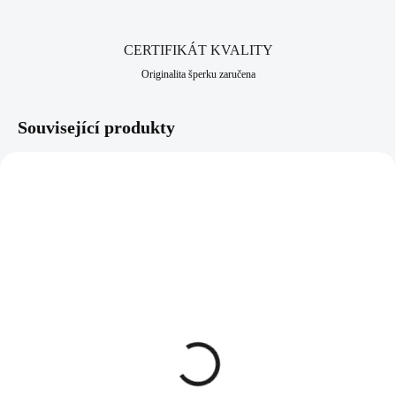
hor, ve městě Jablonec nad Nisou, který má dlouhodobou šperkařskou a
bižuterní historii.
CERTIFIKÁT KVALITY
Originalita šperku zaručena
Související produkty
93112212LSI
97112212LSI
SKLADEM
SKLADEM
(>5 KS)
(>5 KS)
Stříbrný náhrdelník s
Stříbrný prsten se
přívěskem samostatné
samostatnou rivoli
rivoli Swarovski Light
Swarovski Light Siam