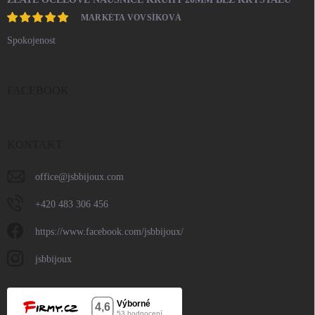
MARKÉTA VOVSÍKOVÁ
Spokojenost
FACEBOOK
KONTAKT
office
@
jsbbijoux.com
+420 483 306 456
https://www.facebook.com/jsbbijoux/
jsbbijoux