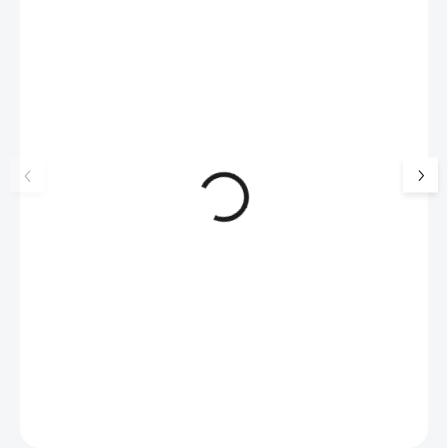
NOVINKA
17405
🇨🇿 ČESKÁ VÝROBA
Luxusní dárková krabička na
Šperkovnice malá b
šperky JSB - šedá
399 Kč
330 Kč bez DPH
99 Kč
SKLADEM
(>5 KS)
82 Kč bez DPH
Do košíku
Do košíku