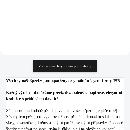
(Stříbro 925/1000)
925/1000)
1 369 Kč
1 082 Kč
1 131,40 Kč bez DPH
894,21 Kč bez DPH
Do košíku
Do košíku
Zobrazit všechny související produkty
Všechny naše šperky jsou opatřeny originálním logem firmy JSB.
Každý výrobek dodáváme precizně zabalený v papírové, elegantní
krabičce s průhledem dovnitř.
Základem dlouhodobě pěkného vzhledu vašeho šperku je péče o něj.
Zásady této péče jsou: vyvarovat šperk přímému kontaktu s lakem na
vlasy, kosmetikou, krémy a jinými parfémovanými přípravky. Je dobré
šperky sundávat na sport, spánek, úklid, ale i na obyčejné koupání.