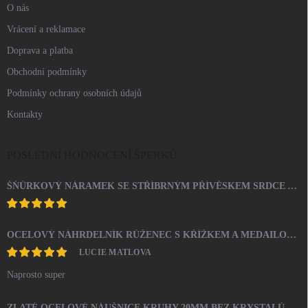
O nás
Vrácení a reklamace
Doprava a platba
Obchodní podmínky
Podmínky ochrany osobních údajů
Kontakty
POSLEDNÍ HODNOCENÍ ŠPERKŮ
ŠŇŮRKOVÝ NÁRAMEK SE STŘÍBRNÝM PŘÍVĚSKEM SRDCE A KRYSTALY SWAROVSKI CRYSTAL (STŘÍBRO 925/1000)
OCELOVÝ NÁHRDELNÍK RŮŽENEC S KŘÍŽKEM A MEDAILONEM
LUCIE MATLOVA
Naprosto super
ZLATÉ OCELOVÉ NÁUŠNICE KRUHY 20MM BEZ KRYSTALŮ