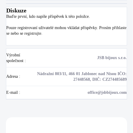
Diskuze
Buďte první, kdo napíše příspěvek k této položce.
Pouze registrovaní uživatelé mohou vkládat příspěvky. Prosím
přihlaste
se
nebo se
registrujte
.
Výrobní
JSB bijoux s.r.o.
společnost
:
Nádražní 803/11, 466 01 Jablonec nad Nisou IČO:
Adresa
:
27448568, DIČ: CZ274485689
E-mail
:
office@jsbbijoux.com
Zákazníci také nakoupili