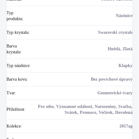
Typ
Náušnice
produktu
:
Typ krystalu
:
Swarovski crystals
Barva
Hnědá, Zlatá
krystalu
:
Typ náušnice
:
Klapky
Barva kovu
:
Bez povrchové úpravy
Tvar
:
Geometrické tvary
Pro sebe, Významné události, Narozeniny, Svatba,
Příležitost
:
Svátek, Promoce, Večírek, Dovolená
Kolekce
:
2017ag