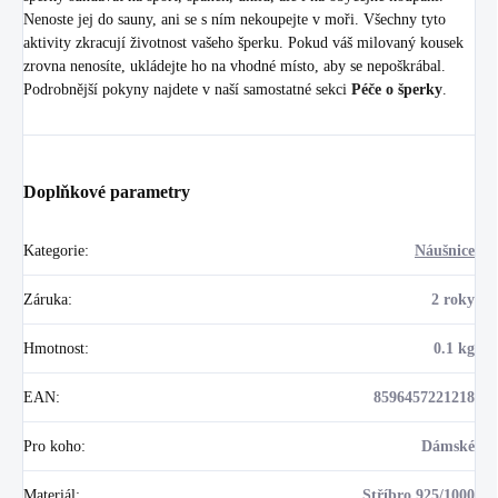
Nenoste jej do sauny, ani se s ním nekoupejte v moři. Všechny tyto
aktivity zkracují životnost vašeho šperku. Pokud váš milovaný kousek
zrovna nenosíte, ukládejte ho na vhodné místo, aby se nepoškrábal.
Podrobnější pokyny najdete v naší samostatné sekci
Péče o šperky
.
Doplňkové parametry
Kategorie
:
Náušnice
Záruka
:
2 roky
Hmotnost
:
0.1 kg
EAN
:
8596457221218
Pro koho
:
Dámské
Materiál
:
Stříbro 925/1000