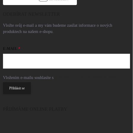
ODEBÍRAT NEWSLETTER
Vložte svůj e-mail a my vám budeme zasílat informace o nových
produktech na našem e-shopu.
E-MAIL
Vložením e-mailu souhlasíte s
podmínkami ochrany osobních údajů
Přihlásit se
PŘIJÍMÁME ONLINE PLATBY