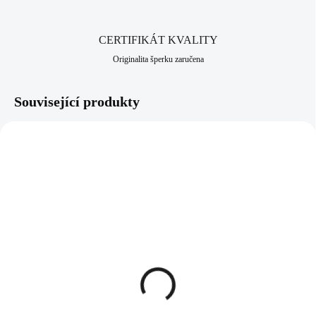
srdci Jizerských hor, ve městě Jablonec nad Nisou, který má
dlouhodobou šperkařskou a bižuterní historii.
CERTIFIKÁT KVALITY
Originalita šperku zaručena
Související produkty
93112212TOP
97112212TOP
SKLADEM
SKLADEM
(>5 KS)
(>5 KS)
Stříbrný náhrdelník s
Stříbrný prsten se
přívěskem samostatné
samostatnou rivoli
rivoli Swarovski Topaz
Swarovski Topaz (Stříbro