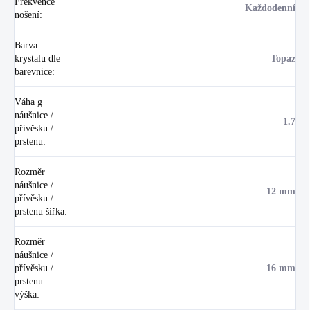
Frekvence
Každodenní
nošení
:
Barva
krystalu dle
Topaz
barevnice
:
Váha g
náušnice /
1.7
přívěsku /
prstenu
:
Rozměr
náušnice /
12 mm
přívěsku /
prstenu šířka
:
Rozměr
náušnice /
přívěsku /
16 mm
prstenu
výška
: