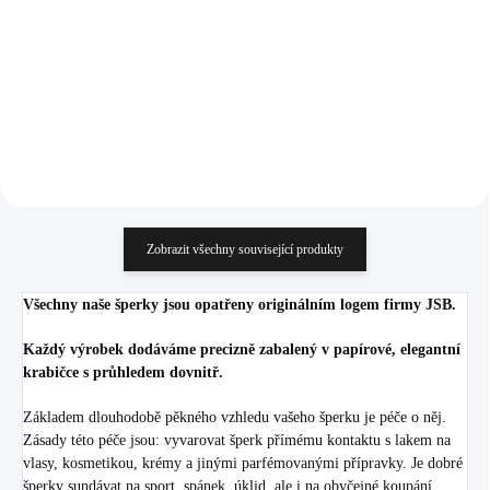
(Stříbro 925/1000)
925/1000)
1 369 Kč
1 082 Kč
1 131,40 Kč bez DPH
894,21 Kč bez DPH
Do košíku
Do košíku
Zobrazit všechny související produkty
Všechny naše šperky jsou opatřeny originálním logem firmy JSB.
Každý výrobek dodáváme precizně zabalený v papírové, elegantní
krabičce s průhledem dovnitř.
Základem dlouhodobě pěkného vzhledu vašeho šperku je péče o něj.
Zásady této péče jsou: vyvarovat šperk přímému kontaktu s lakem na
vlasy, kosmetikou, krémy a jinými parfémovanými přípravky. Je dobré
šperky sundávat na sport, spánek, úklid, ale i na obyčejné koupání.