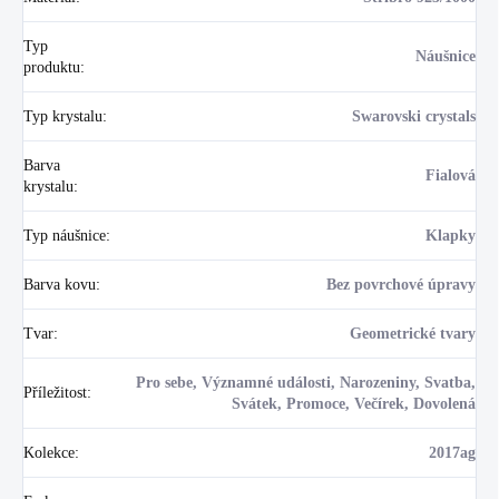
Typ
Náušnice
produktu
:
Typ krystalu
:
Swarovski crystals
Barva
Fialová
krystalu
:
Typ náušnice
:
Klapky
Barva kovu
:
Bez povrchové úpravy
Tvar
:
Geometrické tvary
Pro sebe, Významné události, Narozeniny, Svatba,
Příležitost
:
Svátek, Promoce, Večírek, Dovolená
Kolekce
:
2017ag