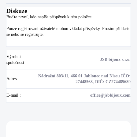
Diskuze
Buďte první, kdo napíše příspěvek k této položce.
Pouze registrovaní uživatelé mohou vkládat příspěvky. Prosím
přihlaste
se
nebo se
registrujte
.
Výrobní
JSB bijoux s.r.o.
společnost
:
Nádražní 803/11, 466 01 Jablonec nad Nisou IČO:
Adresa
:
27448568, DIČ: CZ274485689
E-mail
:
office@jsbbijoux.com
Zákazníci také nakoupili