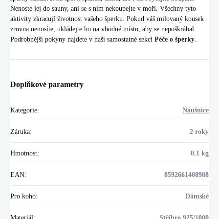
Nenoste jej do sauny, ani se s ním nekoupejte v moři. Všechny tyto
aktivity zkracují životnost vašeho šperku. Pokud váš milovaný kousek
zrovna nenosíte, ukládejte ho na vhodné místo, aby se nepoškrábal.
Podrobnější pokyny najdete v naší samostatné sekci
Péče o šperky
.
Doplňkové parametry
Kategorie
:
Náušnice
Záruka
:
2 roky
Hmotnost
:
0.1 kg
EAN
:
8592661408988
Pro koho
:
Dámské
Materiál
:
Stříbro 925/1000