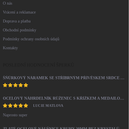
O nás
Vrácení a reklamace
Doprava a platba
Obchodní podmínky
Podmínky ochrany osobních údajů
Kontakty
POSLEDNÍ HODNOCENÍ ŠPERKŮ
ŠŇŮRKOVÝ NÁRAMEK SE STŘÍBRNÝM PŘÍVĚSKEM SRDCE A KRYSTALY SWAROVSKI CRYSTAL (STŘÍBRO 925/1000)
OCELOVÝ NÁHRDELNÍK RŮŽENEC S KŘÍŽKEM A MEDAILONEM
LUCIE MATLOVA
Naprosto super
ZLATÉ OCELOVÉ NÁUŠNICE KRUHY 20MM BEZ KRYSTALŮ