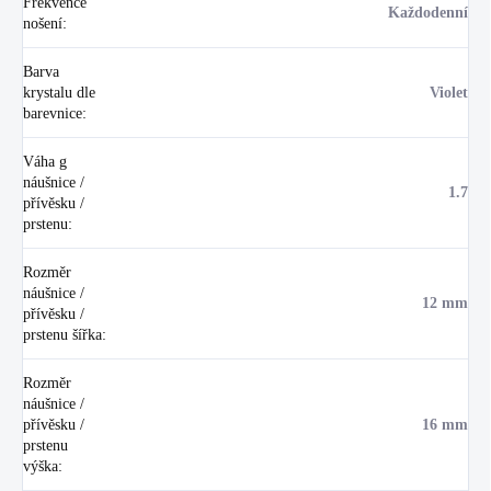
Frekvence
Každodenní
nošení
:
Barva
krystalu dle
Violet
barevnice
:
Váha g
náušnice /
1.7
přívěsku /
prstenu
:
Rozměr
náušnice /
12 mm
přívěsku /
prstenu šířka
:
Rozměr
náušnice /
přívěsku /
16 mm
prstenu
výška
: