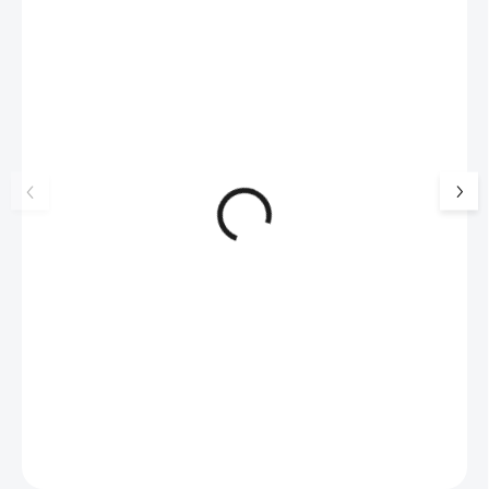
NOVINKA
17405
🇨🇿 ČESKÁ VÝROBA
Luxusní dárková krabička na
Šperkovnice malá b
šperky JSB - šedá
399 Kč
330 Kč bez DPH
99 Kč
SKLADEM
(>5 KS)
82 Kč bez DPH
Do košíku
Do košíku