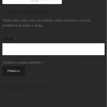
ODEBÍRAT NEWSLETTER
Vložte svůj e-mail a my vám budeme zasílat informace o nových
produktech na našem e-shopu.
E-MAIL
Vložením e-mailu souhlasíte s
podmínkami ochrany osobních údajů
Přihlásit se
PŘIJÍMÁME ONLINE PLATBY