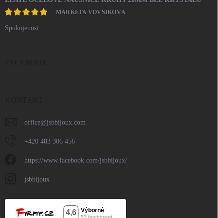
MARKÉTA VOVSÍKOVÁ
Spokojenost
FACEBOOK
KONTAKT
office
@
jsbbijoux.com
+420 483 306 456
https://www.facebook.com/jsbbijoux/
jsbbijoux