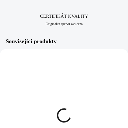
srdci Jizerských hor, ve městě Jablonec nad Nisou, který má
dlouhodobou šperkařskou a bižuterní historii.
CERTIFIKÁT KVALITY
Originalita šperku zaručena
Související produkty
93112212VIO
97112212VIO
SKLADEM
SKLADEM
(>5 KS)
(>5 KS)
Stříbrný náhrdelník s
Stříbrný prsten se
přívěskem samostatné
samostatnou rivoli
rivoli Swarovski Violet
Swarovski Violet (Stříbro