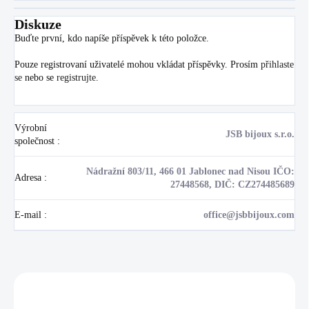
Diskuze
Buďte první, kdo napíše příspěvek k této položce.
Pouze registrovaní uživatelé mohou vkládat příspěvky. Prosím
přihlaste
se
nebo se
registrujte
.
Výrobní
JSB bijoux s.r.o.
společnost
:
Nádražní 803/11, 466 01 Jablonec nad Nisou IČO:
Adresa
:
27448568, DIČ: CZ274485689
E-mail
:
office@jsbbijoux.com
Zákazníci také nakoupili