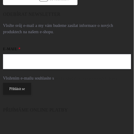
ODEBÍRAT NEWSLETTER
Vložte svůj e-mail a my vám budeme zasílat informace o nových
produktech na našem e-shopu.
E-MAIL
Vložením e-mailu souhlasíte s
podmínkami ochrany osobních údajů
Přihlásit se
PŘIJÍMÁME ONLINE PLATBY