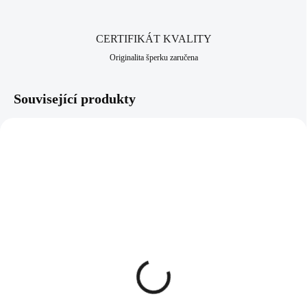
CERTIFIKÁT KVALITY
Originalita šperku zaručena
Související produkty
91400005RO
91400005DGR
SKLADEM
SKLADEM
(>5 KS)
(>5 KS)
Stříbrné náušnice klapky
Stříbrné náušnice klapky
Swarovski perla s
Swarovski perla s
obtahem Rose (Stříbro
obtahem White (Stříbro