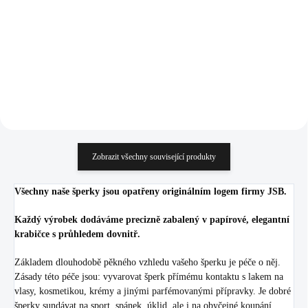
925/1000)
925/1000)
1 110 Kč
1 110 Kč
917,36 Kč bez DPH
917,36 Kč bez DPH
Do košíku
Do košíku
Zobrazit všechny související produkty
Všechny naše šperky jsou opatřeny originálním logem firmy JSB.
Každý výrobek dodáváme precizně zabalený v papírové, elegantní
krabičce s průhledem dovnitř.
Základem dlouhodobě pěkného vzhledu vašeho šperku je péče o něj.
Zásady této péče jsou: vyvarovat šperk přímému kontaktu s lakem na
vlasy, kosmetikou, krémy a jinými parfémovanými přípravky. Je dobré
šperky sundávat na sport, spánek, úklid, ale i na obyčejné koupání.