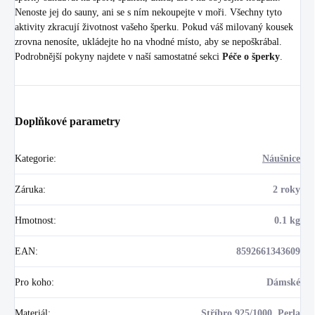
Nenoste jej do sauny, ani se s ním nekoupejte v moři. Všechny tyto
aktivity zkracují životnost vašeho šperku. Pokud váš milovaný kousek
zrovna nenosíte, ukládejte ho na vhodné místo, aby se nepoškrábal.
Podrobnější pokyny najdete v naší samostatné sekci
Péče o šperky
.
Doplňkové parametry
Kategorie
:
Náušnice
Záruka
:
2 roky
Hmotnost
:
0.1 kg
EAN
:
8592661343609
Pro koho
:
Dámské
Materiál
:
Stříbro 925/1000, Perla