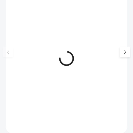
NOVINKA
17405
🇨🇿 ČESKÁ VÝROBA
Luxusní dárková krabička na
Šperkovnice malá b
šperky JSB - šedá
399 Kč
330 Kč bez DPH
99 Kč
SKLADEM
(>5 KS)
82 Kč bez DPH
Do košíku
Do košíku