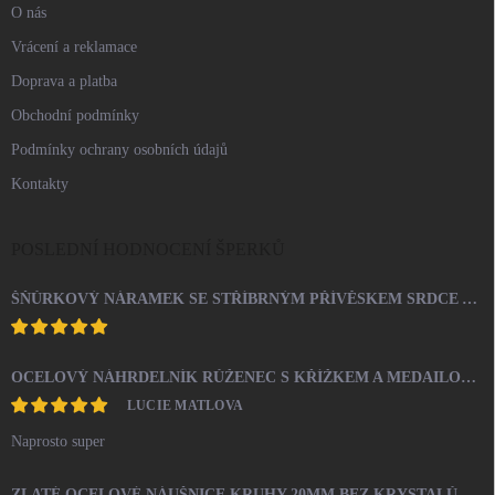
O nás
Vrácení a reklamace
Doprava a platba
Obchodní podmínky
Podmínky ochrany osobních údajů
Kontakty
POSLEDNÍ HODNOCENÍ ŠPERKŮ
ŠŇŮRKOVÝ NÁRAMEK SE STŘÍBRNÝM PŘÍVĚSKEM SRDCE A KRYSTALY SWAROVSKI CRYSTAL (STŘÍBRO 925/1000)
OCELOVÝ NÁHRDELNÍK RŮŽENEC S KŘÍŽKEM A MEDAILONEM
LUCIE MATLOVA
Naprosto super
ZLATÉ OCELOVÉ NÁUŠNICE KRUHY 20MM BEZ KRYSTALŮ