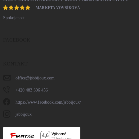
MARKÉTA VOVSÍKOVÁ
Spokojenost
FACEBOOK
KONTAKT
office
@
jsbbijoux.com
+420 483 306 456
https://www.facebook.com/jsbbijoux/
jsbbijoux