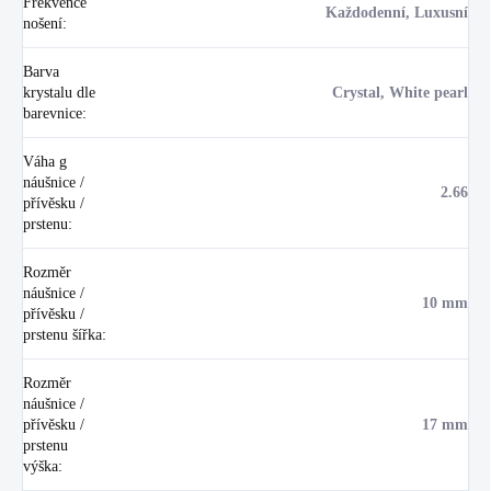
Frekvence
Každodenní, Luxusní
nošení
:
Barva
krystalu dle
Crystal, White pearl
barevnice
:
Váha g
náušnice /
2.66
přívěsku /
prstenu
:
Rozměr
náušnice /
10 mm
přívěsku /
prstenu šířka
:
Rozměr
náušnice /
přívěsku /
17 mm
prstenu
výška
: