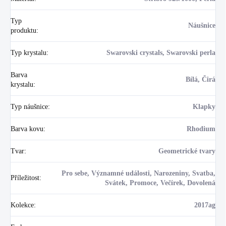
Typ
Náušnice
produktu
:
Typ krystalu
:
Swarovski crystals, Swarovski perla
Barva
Bílá, Čirá
krystalu
:
Typ náušnice
:
Klapky
Barva kovu
:
Rhodium
Tvar
:
Geometrické tvary
Pro sebe, Významné události, Narozeniny, Svatba,
Příležitost
:
Svátek, Promoce, Večírek, Dovolená
Kolekce
:
2017ag