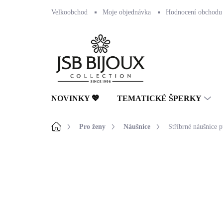
Přejít
Velkoobchod
Moje objednávka
Hodnocení obchodu
na
obsah
NOVINKY 💖
TEMATICKÉ ŠPERKY
Domů
Pro ženy
Náušnice
Stříbrné náušnice p
Neohodnoceno
Podrobnosti hodnocení
🇨🇿 ČESKÁ VÝROBA
💎 RUČNÍ PRÁCE