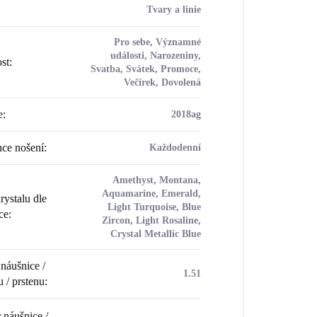
Tvary a linie
Pro sebe, Významné
události, Narozeniny,
ost
:
Svatba, Svátek, Promoce,
Večírek, Dovolená
e
:
2018ag
ce nošení
:
Každodenní
Amethyst, Montana,
Aquamarine, Emerald,
rystalu dle
Light Turquoise, Blue
ce
:
Zircon, Light Rosaline,
Crystal Metallic Blue
náušnice /
1.51
u / prstenu
:
náušnice /