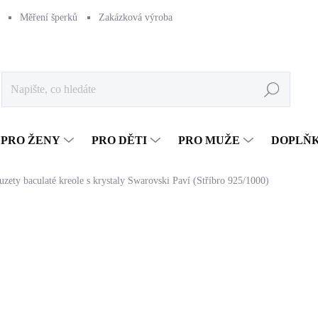
Měření šperků
Zakázková výroba
Naše výroba
Péče o šperk
Hledat
PRO ŽENY
PRO DĚTI
PRO MUŽE
DOPLŇ
uzety baculaté kreole s krystaly Swarovski Paví (Stříbro 925/1000)
1 447 Kč
1 195,87 Kč bez DPH
Měrná
SKLADEM
(>5 KS)