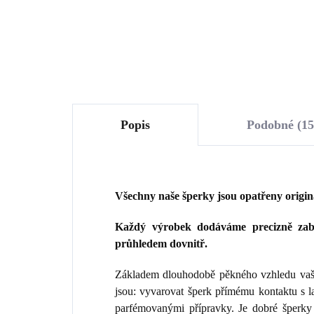
Do košíku
Popis
Podobné (15
Všechny naše šperky jsou opatřeny origi
Každý výrobek dodáváme precizně zaba
průhledem dovnitř.
Základem dlouhodobě pěkného vzhledu vaše
jsou: vyvarovat šperk přímému kontaktu s 
parfémovanými přípravky. Je dobré šperky 