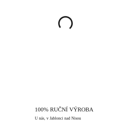
cena:
MŮŽEME DORUČIT DO:
13.8.
−
+
Decentní náušnice ve tvaru bac
Swarovski. Náušnice Vás osln
per. Tyto decentní náušnice js
Vaše uši. Náušnice se zapínají 
DETAILNÍ INFORMACE
ztrátě. Šperk je vyrobený z pra
zde použito rhodium, které d
černání a žloutnutí stříbra. Neo
lidi. Jako všechny šperky, které
městě Jablonec nad Nisou, které
100% RUČNÍ VÝROBA
U nás, v Jablonci nad Nisou