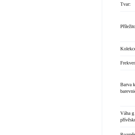
Tvar
:
Příležit
Kolekc
Frekven
Barva k
barevni
Váha g 
přívěsk
Rozměr 