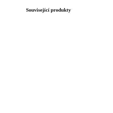
Související produkty
92400069BAB
SKLADEM
(>5 KS)
Stříbrné náušnice puzety
Stř
baculaté kreole s krystaly
bac
Swarovsk Něžné (Stříbro
Swa
925/1000)
925
1 447 Kč
1 
1 195,87 Kč bez DPH
1 1