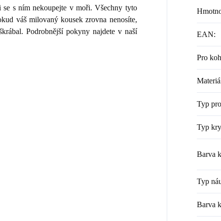
i se s ním nekoupejte v moři. Všechny tyto
Hmotno
 Pokud váš milovaný kousek zrovna nenosíte,
škrábal. Podrobnější pokyny najdete v naší
EAN
:
Pro ko
Materiá
Typ pr
Typ kry
Barva k
Typ náu
Barva 