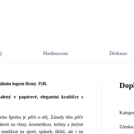
Do košíku
Do košíku
)
Hodnocení
Diskuze
nálním logem firmy JSB.
Dop
lený v papírové, elegantní krabičce s
Kategor
ho šperku je péče o něj. Zásady této péče
lakem na vlasy, kosmetikou, krémy a jinými
Záruka
:
sundávat na sport, spánek, úklid, ale i na