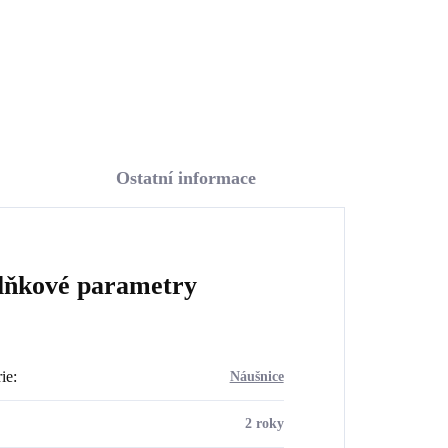
Do košíku
Ostatní informace
lňkové parametry
ie
:
Náušnice
2 roky