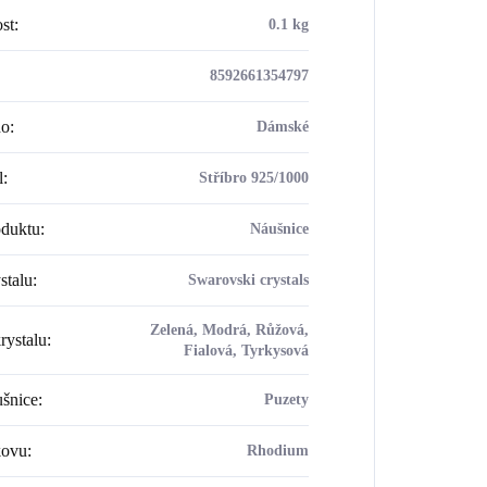
st
:
0.1 kg
8592661354797
ho
:
Dámské
l
:
Stříbro 925/1000
oduktu
:
Náušnice
stalu
:
Swarovski crystals
Zelená, Modrá, Růžová,
rystalu
:
Fialová, Tyrkysová
šnice
:
Puzety
kovu
:
Rhodium