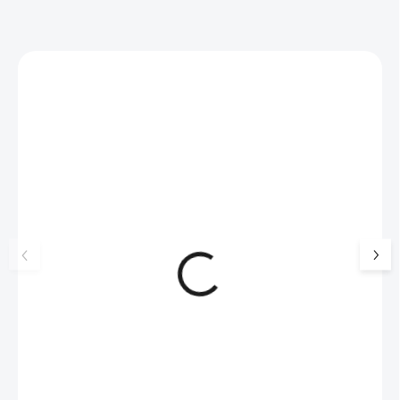
Zákazníci také nakoupili
NOVINKA
17405
🇨🇿 ČESKÁ VÝROBA
Luxusní dárková krabička na
Šperkovnice malá b
šperky JSB - šedá
399 Kč
330 Kč bez DPH
99 Kč
SKLADEM
(>5 KS)
82 Kč bez DPH