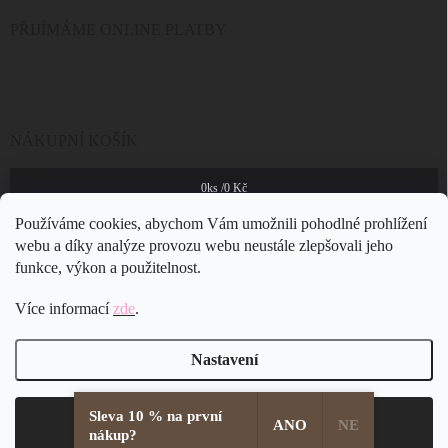
PŘIJÍMÁME ONLINE PLATBY
NÁKUPNÍ KOŠÍK
0
ks /
0 Kč
Používáme cookies, abychom Vám umožnili pohodlné prohlížení
webu a díky analýze provozu webu neustále zlepšovali jeho
funkce, výkon a použitelnost.
Více informací
zde
.
Nastavení
Sleva 10 % na první
Copyright 2026
JSB Bijoux s.r.o.
. Všechna práva vyhrazena.
Souhlasím
ANO
NE
nákup?
Vytvořil Shoptet