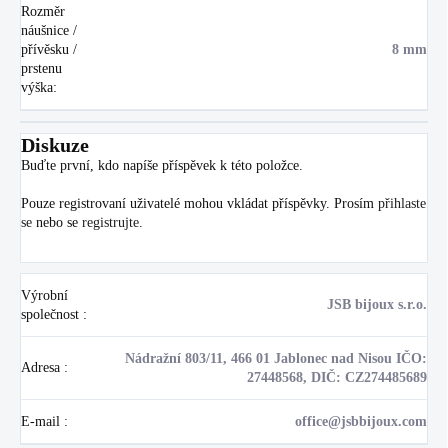
Rozměr
náušnice /
přívěsku /
8 mm
prstenu
výška
:
Diskuze
Buďte první, kdo napíše příspěvek k této položce.
Pouze registrovaní uživatelé mohou vkládat příspěvky. Prosím
přihlaste
se
nebo se
registrujte
.
Výrobní
JSB bijoux s.r.o.
společnost
:
Nádražní 803/11, 466 01 Jablonec nad Nisou IČO:
Adresa
:
27448568, DIČ: CZ274485689
E-mail
:
office@jsbbijoux.com