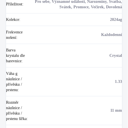
Pro sebe, Významné události, Narozeniny, Svatba,
Příležitost
:
Svátek, Promoce, Večírek, Dovolená
Kolekce
:
2024ag
Frekvence
Každodenní
nošení
:
Barva
krystalu dle
Crystal
barevnice
:
Váha g
náušnice /
1.33
přívěsku /
prstenu
:
Rozměr
náušnice /
11 mm
přívěsku /
prstenu šířka
: