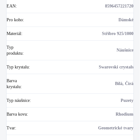
EAN
:
8596457221720
Pro koho
:
Dámské
Materiál
:
Stříbro 925/1000
Typ
Náušnice
produktu
:
Typ krystalu
:
Swarovski crystals
Barva
Bílá, Čirá
krystalu
:
Typ náušnice
:
Puzety
Barva kovu
:
Rhodium
Tvar
:
Geometrické tvary