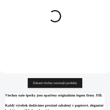
SKLADEM
SKLADEM
(>5 KS)
(>5 KS)
Stříbrný náhrdelník
Stříbrné náušnice puzety
bublinky s krystaly
plná hvězdička s
Swarovski Crystal
krystalem Swarovski
(Stříbro 925/1000)
Crystal (Stříbro 925/1000)
991 Kč
1 007 Kč
819,01 Kč bez DPH
832,23 Kč bez DPH
Do košíku
Do košíku
Zobrazit všechny související produkty
Všechny naše šperky jsou opatřeny originálním logem firmy JSB.
Každý výrobek dodáváme precizně zabalený v papírové, elegantní