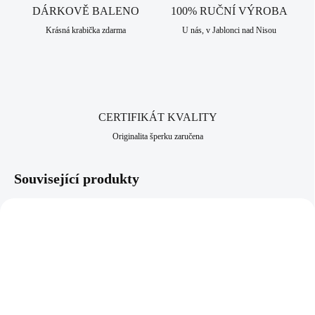
DÁRKOVĚ BALENO
100% RUČNÍ VÝROBA
Krásná krabička zdarma
U nás, v Jablonci nad Nisou
CERTIFIKÁT KVALITY
Originalita šperku zaručena
Související produkty
NOVINKA
92300579CR
92400639CR