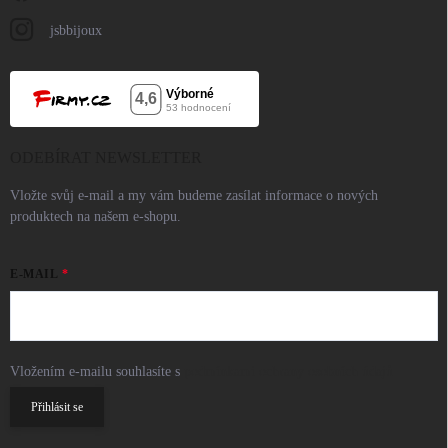
jsbbijoux
ODEBÍRAT NEWSLETTER
Vložte svůj e-mail a my vám budeme zasílat informace o nových
produktech na našem e-shopu.
E-MAIL
Vložením e-mailu souhlasíte s
podmínkami ochrany osobních údajů
Přihlásit se