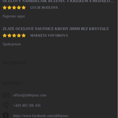
OCELOVÝ NÁHRDELNÍK RŮŽENEC S KŘÍŽKEM A MEDAILONEM
LUCIE MATLOVA
Naprosto super
ZLATÉ OCELOVÉ NÁUŠNICE KRUHY 20MM BEZ KRYSTALŮ
MARKÉTA VOVSÍKOVÁ
Spokojenost
FACEBOOK
KONTAKT
office
@
jsbbijoux.com
+420 483 306 456
https://www.facebook.com/jsbbijoux/