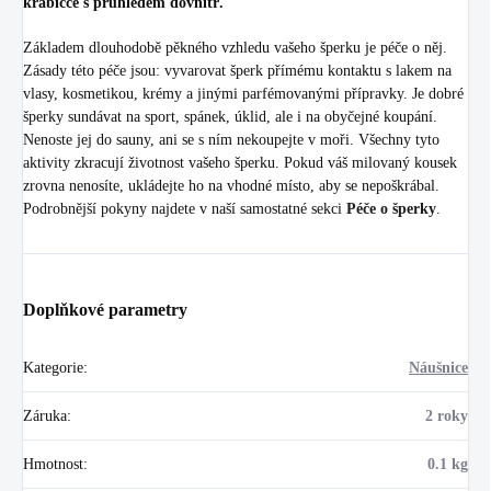
krabičce s průhledem dovnitř.
Základem dlouhodobě pěkného vzhledu vašeho šperku je péče o něj.
Zásady této péče jsou: vyvarovat šperk přímému kontaktu s lakem na
vlasy, kosmetikou, krémy a jinými parfémovanými přípravky. Je dobré
šperky sundávat na sport, spánek, úklid, ale i na obyčejné koupání.
Nenoste jej do sauny, ani se s ním nekoupejte v moři. Všechny tyto
aktivity zkracují životnost vašeho šperku. Pokud váš milovaný kousek
zrovna nenosíte, ukládejte ho na vhodné místo, aby se nepoškrábal.
Podrobnější pokyny najdete v naší samostatné sekci
Péče o šperky
.
Doplňkové parametry
Kategorie
:
Náušnice
Záruka
:
2 roky
Hmotnost
:
0.1 kg