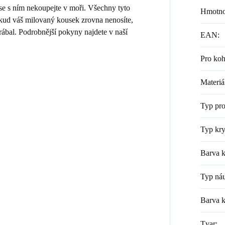
 se s ním nekoupejte v moři. Všechny tyto
Hmotno
Pokud váš milovaný kousek zrovna nenosíte,
rábal. Podrobnější pokyny najdete v naší
EAN
:
Pro ko
Materiá
Typ pr
Typ kry
Barva k
Typ náu
Barva 
Tvar
: