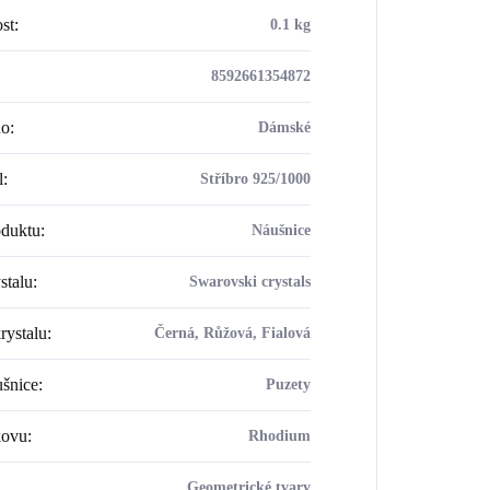
st
:
0.1 kg
8592661354872
ho
:
Dámské
l
:
Stříbro 925/1000
oduktu
:
Náušnice
stalu
:
Swarovski crystals
rystalu
:
Černá, Růžová, Fialová
šnice
:
Puzety
kovu
:
Rhodium
Geometrické tvary