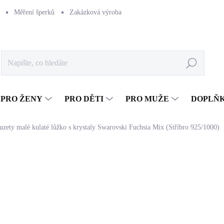
Měření šperků
Zakázková výroba
Naše výroba
Péče o šperk
Hledat
PRO ŽENY
PRO DĚTI
PRO MUŽE
DOPLŇ
puzety malé kulaté lůžko s krystaly Swarovski Fuchsia Mix (Stříbro 925/1000)
1 145 Kč
946,28 Kč bez DPH
Měrná
SKLADEM
(>5 KS)