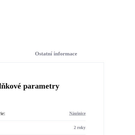
Do košíku
Ostatní informace
lňkové parametry
ie
:
Náušnice
2 roky