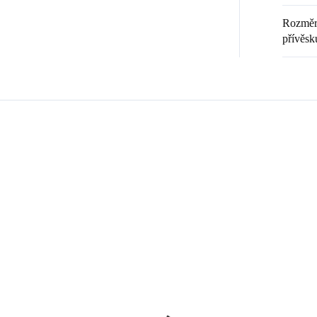
Rozměr 
přívěsk
Zákazníci také nakoupili
💎 RUČNÍ PRÁCE
20369
9240008
🇨🇿 ČESKÁ VÝROBA