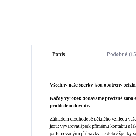
Do košíku
Popis
Podobné (15
Všechny naše šperky jsou opatřeny origi
Každý výrobek dodáváme precizně zabalen
průhledem dovnitř.
Základem dlouhodobě pěkného vzhledu vašeho
jsou: vyvarovat šperk přímému kontaktu s la
parfémovanými přípravky. Je dobré šperky sun