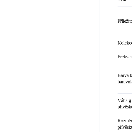
Příležit
Kolekc
Frekven
Barva k
barevni
Váha g 
přívěsk
Rozměr 
přívěsku