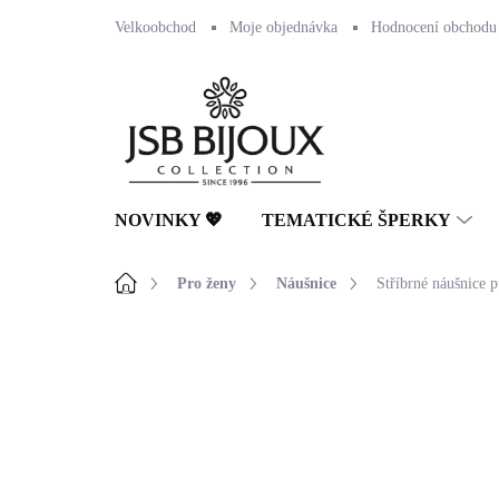
Přejít
Velkoobchod
Moje objednávka
Hodnocení obchodu
na
obsah
NOVINKY 💖
TEMATICKÉ ŠPERKY
Domů
Pro ženy
Náušnice
Stříbrné náušnice 
Neohodnoceno
Podrobnosti hodnocení
🇨🇿 ČESKÁ VÝROBA
💎 RUČNÍ PRÁCE