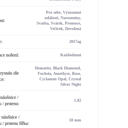
Pro sebe, Významné
události, Narozeniny,
ost
:
Svatba, Svátek, Promoce,
Večírek, Dovolená
e
:
2017ag
ce nošení
:
Každodenní
Hematite, Black Diamond,
rystalu dle
Fuchsia, Amethyst, Rose,
ce
:
Cyclamen Opal, Crystal
Silver Night
náušnice /
1.82
u / prstenu
:
náušnice /
10 mm
 / prstenu šířka
: