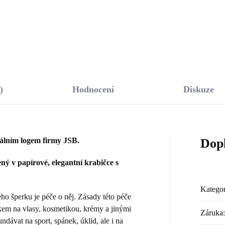
Do košíku
Do košíku
)
Hodnocení
Diskuze
nálním logem firmy JSB.
Dop
ý v papírové, elegantní krabičce s
Kategor
 šperku je péče o něj. Zásady této péče
kem na vlasy, kosmetikou, krémy a jinými
Záruka
:
dávat na sport, spánek, úklid, ale i na