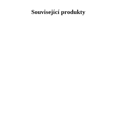
Související produkty
92400072CR
SKLADEM
(>5 KS)
Stříbrné náušnice puzety
Stř
malé kulaté lůžko s
mal
krystaly Swarovski
kry
Crystal (Stříbro 925/1000)
Mix
1 145 Kč
1 
946,28 Kč bez DPH
946