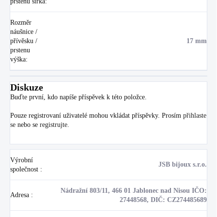
prstenu šířka
:
Rozměr
náušnice /
přívěsku /
17 mm
prstenu
výška
:
Diskuze
Buďte první, kdo napíše příspěvek k této položce.
Pouze registrovaní uživatelé mohou vkládat příspěvky. Prosím
přihlaste
se
nebo se
registrujte
.
Výrobní
JSB bijoux s.r.o.
společnost
:
Nádražní 803/11, 466 01 Jablonec nad Nisou IČO:
Adresa
:
27448568, DIČ: CZ274485689