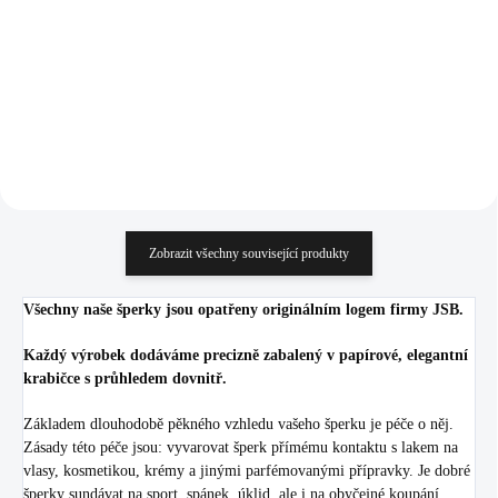
(Stříbro 925/1000)
(Stříbro 925/1000)
1 190 Kč
1 190 Kč
983,47 Kč bez DPH
983,47 Kč bez DPH
Do košíku
Do košíku
Zobrazit všechny související produkty
Všechny naše šperky jsou opatřeny originálním logem firmy JSB.
Každý výrobek dodáváme precizně zabalený v papírové, elegantní
krabičce s průhledem dovnitř.
Základem dlouhodobě pěkného vzhledu vašeho šperku je péče o něj.
Zásady této péče jsou: vyvarovat šperk přímému kontaktu s lakem na
vlasy, kosmetikou, krémy a jinými parfémovanými přípravky. Je dobré
šperky sundávat na sport, spánek, úklid, ale i na obyčejné koupání.