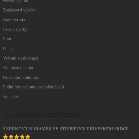
Měření šperků
Zakázková výroba
Naše výroba
Péče o šperky
Punc
O nás
Vrácení a reklamace
Doprava a platba
Obchodní podmínky
Podmínky ochrany osobních údajů
Kontakty
POSLEDNÍ HODNOCENÍ ŠPERKŮ
ŠŇŮRKOVÝ NÁRAMEK SE STŘÍBRNÝM PŘÍVĚSKEM SRDCE A KRYSTALY SWAROVSKI CRYSTAL (STŘÍBRO 925/1000)