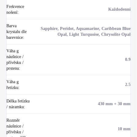
Frekvence
Každodenní
nošení
:
Barva
Sapphire, Peridot, Aquamarine, Caribbean Blue
krystalu dle
Opal, Light Turquoise, Chrysolite Opal
barevnice
:
Váha g
náušnice /
0.9
přívěsku /
prstenu
:
Váha g
2.5
řetízku
:
Délka řetízku
430 mm + 30 mm
/ náramku
:
Rozměr
náušnice /
10 mm
přívěsku /