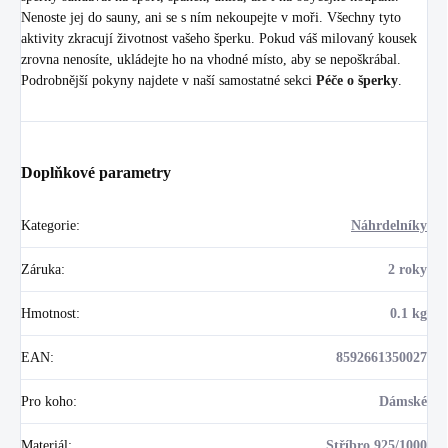
Nenoste jej do sauny, ani se s ním nekoupejte v moři. Všechny tyto
aktivity zkracují životnost vašeho šperku. Pokud váš milovaný kousek
zrovna nenosíte, ukládejte ho na vhodné místo, aby se nepoškrábal.
Podrobnější pokyny najdete v naší samostatné sekci
Péče o šperky
.
Doplňkové parametry
Kategorie
:
Náhrdelníky
Záruka
:
2 roky
Hmotnost
:
0.1 kg
EAN
:
8592661350027
Pro koho
:
Dámské
Materiál
:
Stříbro 925/1000