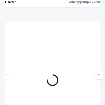
E-mail
:
office@jsbbijoux.com
Zákazníci také nakoupili
NOVINKA
17405
🇨🇿 ČESKÁ VÝROBA
Luxusní dárková krabička na
Šperkovnice malá b
šperky JSB - šedá
399 Kč
330 Kč bez DPH
99 Kč
SKLADEM