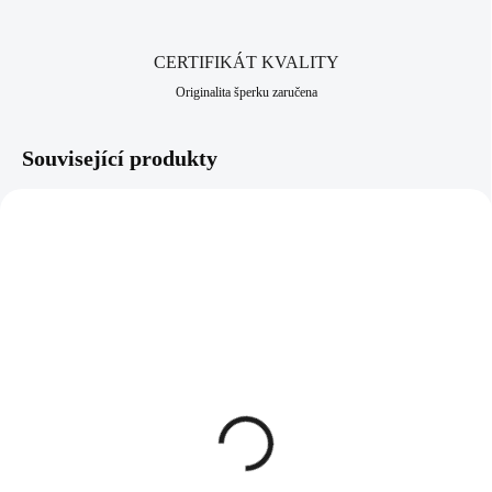
Jizerských hor, ve městě Jablonec nad Nisou, který má dlouhodobou
šperkařskou a bižuterní historii.
CERTIFIKÁT KVALITY
Originalita šperku zaručena
Související produkty
92300072CR
92300072ABMIX
SKLADEM
SKLADEM
(>5 KS)
(>5 KS)
Stříbrný náhrdelník malé
Stříbrný náhrdelník malé
kulaté lůžko s krystaly
kulaté lůžko s krystaly
Swarovski Crystal
Swarovski AB Mix