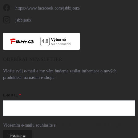
https://www.facebook.com/jsbbijoux/
jsbbijoux
ODEBÍRAT NEWSLETTER
Vložte svůj e-mail a my vám budeme zasílat informace o nových
produktech na našem e-shopu.
E-MAIL
Vložením e-mailu souhlasíte s
podmínkami ochrany osobních údajů
Přihlásit se