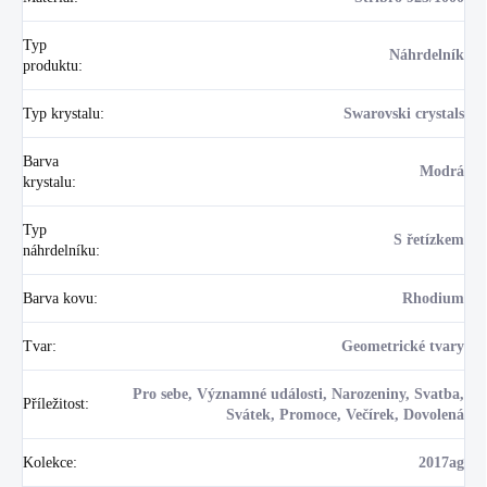
Typ
Náhrdelník
produktu
:
Typ krystalu
:
Swarovski crystals
Barva
Modrá
krystalu
:
Typ
S řetízkem
náhrdelníku
:
Barva kovu
:
Rhodium
Tvar
:
Geometrické tvary
Pro sebe, Významné události, Narozeniny, Svatba,
Příležitost
:
Svátek, Promoce, Večírek, Dovolená
Kolekce
:
2017ag