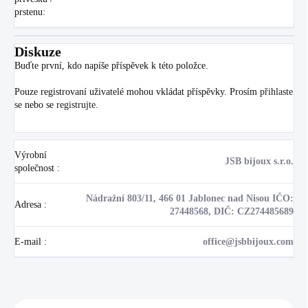
prstenu
:
Diskuze
Buďte první, kdo napíše příspěvek k této položce.
Pouze registrovaní uživatelé mohou vkládat příspěvky. Prosím
přihlaste
se
nebo se
registrujte
.
Výrobní
JSB bijoux s.r.o.
společnost
:
Nádražní 803/11, 466 01 Jablonec nad Nisou IČO:
Adresa
:
27448568, DIČ: CZ274485689
E-mail
:
office@jsbbijoux.com