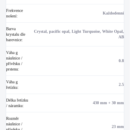
Frekvence
Každodenní
nošení
:
Barva
Crystal, pacific opal, Light Turquoise, White Opal,
krystalu dle
AB
barevnice
:
Váha g
náušnice /
0.8
přívěsku /
prstenu
:
Váha g
2.5
řetízku
:
Délka řetízku
430 mm + 30 mm
/ náramku
:
Rozměr
náušnice /
23 mm
přívěsku /