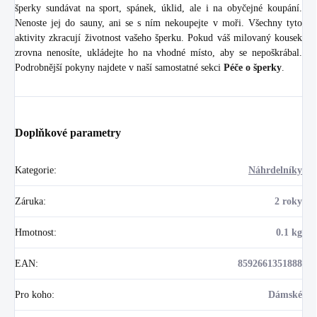
šperky sundávat na sport, spánek, úklid, ale i na obyčejné koupání.
Nenoste jej do sauny, ani se s ním nekoupejte v moři. Všechny tyto
aktivity zkracují životnost vašeho šperku. Pokud váš milovaný kousek
zrovna nenosíte, ukládejte ho na vhodné místo, aby se nepoškrábal.
Podrobnější pokyny najdete v naší samostatné sekci
Péče o šperky
.
Doplňkové parametry
Kategorie
:
Náhrdelníky
Záruka
:
2 roky
Hmotnost
:
0.1 kg
EAN
:
8592661351888
Pro koho
:
Dámské