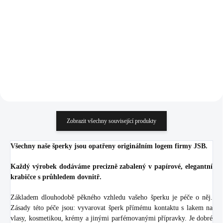
Turquoise velký (Stříbro
střední (Stříbro 925/1000)
1 968 Kč
1 645 Kč
925/1000)
1 626,45 Kč bez DPH
1 359,50 Kč bez DPH
Do košíku
Do košíku
Zobrazit všechny související produkty
Všechny naše šperky jsou opatřeny originálním logem firmy JSB.
Každý výrobek dodáváme precizně zabalený v papírové, elegantní
krabičce s průhledem dovnitř.
Základem dlouhodobě pěkného vzhledu vašeho šperku je péče o něj.
Zásady této péče jsou: vyvarovat šperk přímému kontaktu s lakem na
vlasy, kosmetikou, krémy a jinými parfémovanými přípravky. Je dobré