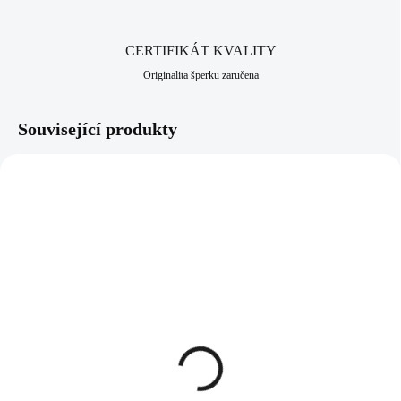
CERTIFIKÁT KVALITY
Originalita šperku zaručena
Související produkty
92300163TURQ
92400164TURQ
SKLADEM
SKLADEM
(>5 KS)
(>5 KS)
Stříbrný náhrdelník s
Stříbrné náušnice klapky
přívěskem motýla a
motýl a krystaly
krystaly Swarovski
Swarovski Turquoise