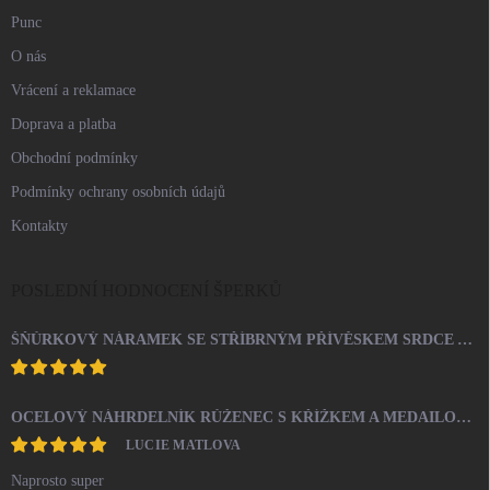
Punc
O nás
Vrácení a reklamace
Doprava a platba
Obchodní podmínky
Podmínky ochrany osobních údajů
Kontakty
POSLEDNÍ HODNOCENÍ ŠPERKŮ
ŠŇŮRKOVÝ NÁRAMEK SE STŘÍBRNÝM PŘÍVĚSKEM SRDCE A KRYSTALY SWAROVSKI CRYSTAL (STŘÍBRO 925/1000)
OCELOVÝ NÁHRDELNÍK RŮŽENEC S KŘÍŽKEM A MEDAILONEM
LUCIE MATLOVA
Naprosto super