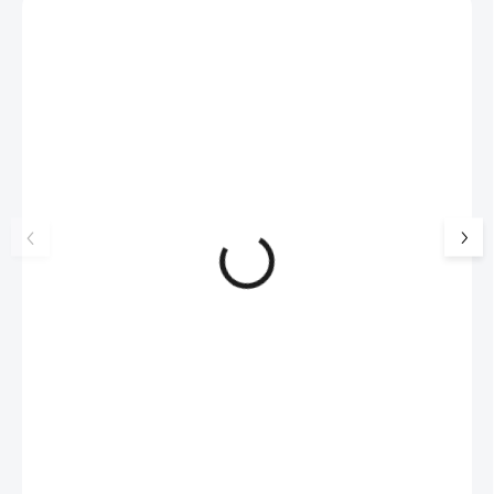
Zákazníci také nakoupili
NOVINKA
17405
🇨🇿 ČESKÁ VÝROBA
Luxusní dárková krabička na
Šperkovnice malá b
šperky JSB - šedá
399 Kč
330 Kč bez DPH
99 Kč
SKLADEM
(>5 KS)
82 Kč bez DPH
Do košíku
Do košíku