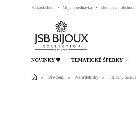
Přejít
Velkoobchod
Moje objednávka
Hodnocení obchodu
na
obsah
NOVINKY 💖
TEMATICKÉ ŠPERKY
Domů
Pro ženy
Náhrdelníky
Stříbrný náhrde
Neohodnoceno
Podrobnosti hodnocení
🇨🇿 ČESKÁ VÝROBA
💎 RUČNÍ PRÁCE