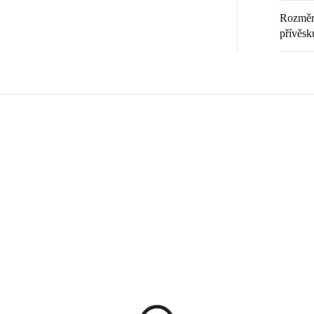
Rozměr 
přívěsk
Zákazníci také nakoupili
💎 RUČNÍ PRÁCE
20369
9240008
🇨🇿 ČESKÁ VÝROBA