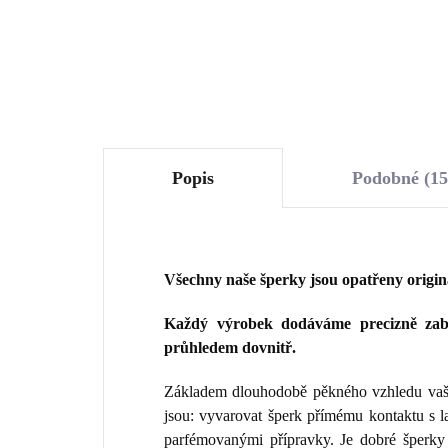
Do košíku
Popis
Podobné (15
Všechny naše šperky jsou opatřeny origi
Každý výrobek dodáváme precizně zaba
průhledem dovnitř.
Základem dlouhodobě pěkného vzhledu vaše
jsou: vyvarovat šperk přímému kontaktu s 
parfémovanými přípravky. Je dobré šperky 