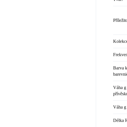
Příležit
Kolekc
Frekven
Barva k
barevni
Váha g 
přívěsk
Váha g 
Délka ř