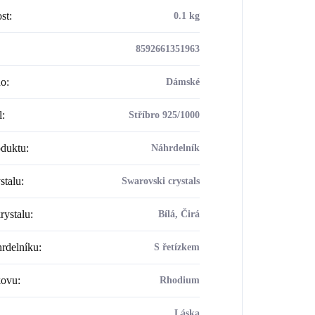
st
:
0.1 kg
8592661351963
ho
:
Dámské
l
:
Stříbro 925/1000
oduktu
:
Náhrdelník
stalu
:
Swarovski crystals
rystalu
:
Bílá, Čirá
rdelníku
:
S řetízkem
kovu
:
Rhodium
Láska