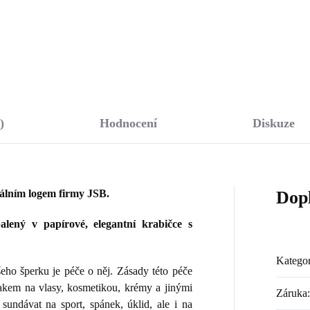
Do košíku
Do košíku
)
Hodnocení
Diskuze
nálním logem firmy JSB.
Dop
lený v papírové, elegantní krabičce s
Kategor
ho šperku je péče o něj. Zásady této péče
lakem na vlasy, kosmetikou, krémy a jinými
Záruka
:
sundávat na sport, spánek, úklid, ale i na