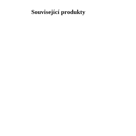
Související produkty
92300609CR
SKLADEM
(>5 KS)
Stříbrný náhrdelník mini
Stř
andílek s jedním
zko
krystalem Swarovski
Ku
Crystal (Stříbro 925/1000)
Cry
1 076 Kč
1 
889,26 Kč bez DPH
909