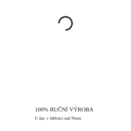
cena:
MŮŽEME DORUČIT DO:
13.8.
−
+
Náhrdelník s větším přívěskem,
Krystal je tvaru rivoli, kter
kovového srdce a vypadá velice
a je správnou volbou pro každ
DETAILNÍ INFORMACE
925/1000. Jako povrchová úprav
lesk, pevnost a odolnost vůči č
vhodný pro alergiky a citlivějš
vyroben v srdci Jizerských hor
šperkařskou a bižuterní historii.
100% RUČNÍ VÝROBA
U nás, v Jablonci nad Nisou