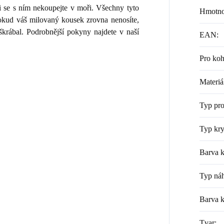
i se s ním nekoupejte v moři. Všechny tyto
Hmotno
 Pokud váš milovaný kousek zrovna nenosíte,
škrábal. Podrobnější pokyny najdete v naší
EAN
:
Pro ko
Materiá
Typ pr
Typ kry
Barva k
Typ náh
Barva 
Tvar
: