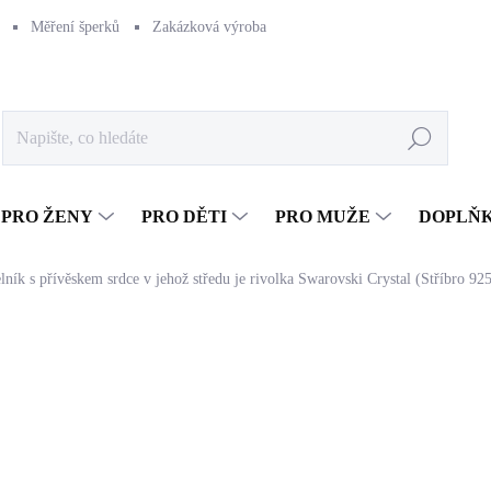
Měření šperků
Zakázková výroba
Naše výroba
Péče o šperk
Hledat
PRO ŽENY
PRO DĚTI
PRO MUŽE
DOPLŇ
lník s přívěskem srdce v jehož středu je rivolka Swarovski Crystal (Stříbro 92
2 140 Kč
1 768,60 Kč bez DPH
Měrná
SKLADEM
(>5 KS)