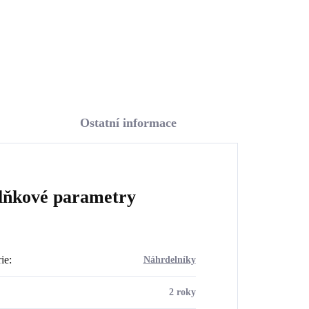
Do košíku
Ostatní informace
lňkové parametry
ie
:
Náhrdelníky
2 roky