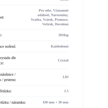
Pro sebe, Významné
události, Narozeniny,
ost
:
Svatba, Svátek, Promoce,
Večírek, Dovolená
e
:
2018ag
ce nošení
:
Každodenní
rystalu dle
Crystal
ce
:
náušnice /
3.03
u / prstenu
:
řetízku
:
2.5
etízku / náramku
:
430 mm + 30 mm