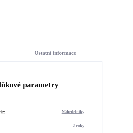
Do košíku
Ostatní informace
lňkové parametry
ie
:
Náhrdelníky
2 roky