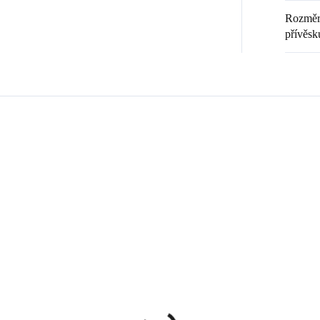
Rozměr 
přívěsk
Zákazníci také nakoupili
💎 RUČNÍ PRÁCE
20369
9240008
🇨🇿 ČESKÁ VÝROBA