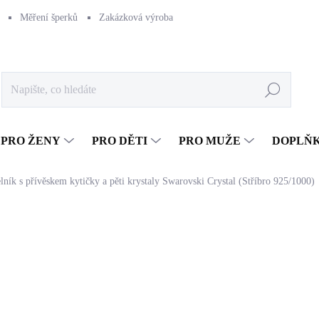
Měření šperků
Zakázková výroba
Naše výroba
Péče o šperk
Hledat
PRO ŽENY
PRO DĚTI
PRO MUŽE
DOPLŇ
lník s přívěskem kytičky a pěti krystaly Swarovski Crystal (Stříbro 925/1000)
1 050 Kč
867,77 Kč bez DPH
Měrná
SKLADEM
(>5 KS)