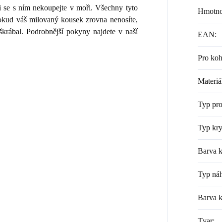
i se s ním nekoupejte v moři. Všechny tyto
Hmotno
 Pokud váš milovaný kousek zrovna nenosíte,
škrábal. Podrobnější pokyny najdete v naší
EAN
:
Pro ko
Materiá
Typ pr
Typ kry
Barva k
Typ náh
Barva 
Tvar
: