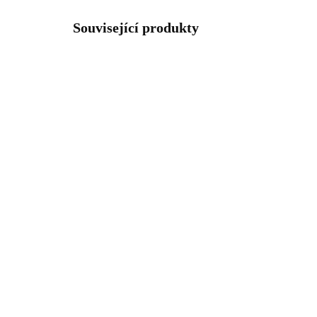
Související produkty
92400166CR
SKLADEM
(>5 KS)
Stříbrné náušnice puzety
Stř
kytičky a pět krystalů
kyt
Swarovski Crystal (Stříbro
Swa
925/1000)
925
881 Kč
97
728,10 Kč bez DPH
804