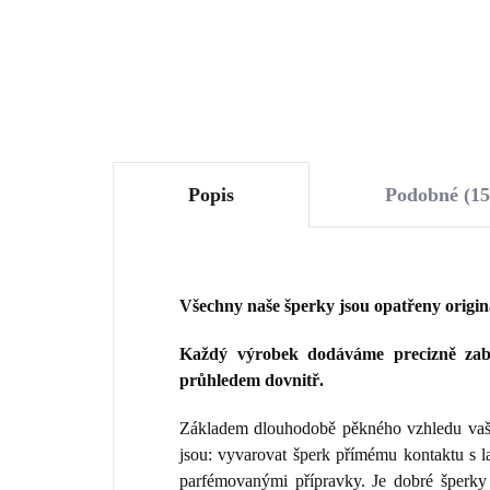
Do košíku
Popis
Podobné (15
Všechny naše šperky jsou opatřeny origi
Každý výrobek dodáváme precizně zaba
průhledem dovnitř.
Základem dlouhodobě pěkného vzhledu vaše
jsou: vyvarovat šperk přímému kontaktu s 
parfémovanými přípravky. Je dobré šperky 