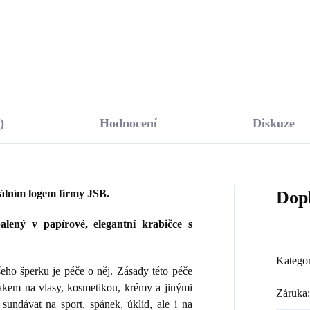
Do košíku
Do košíku
)
Hodnocení
Diskuze
nálním logem firmy JSB.
Dop
lený v papírové, elegantní krabičce s
Kategor
ho šperku je péče o něj. Zásady této péče
lakem na vlasy, kosmetikou, krémy a jinými
Záruka
:
sundávat na sport, spánek, úklid, ale i na