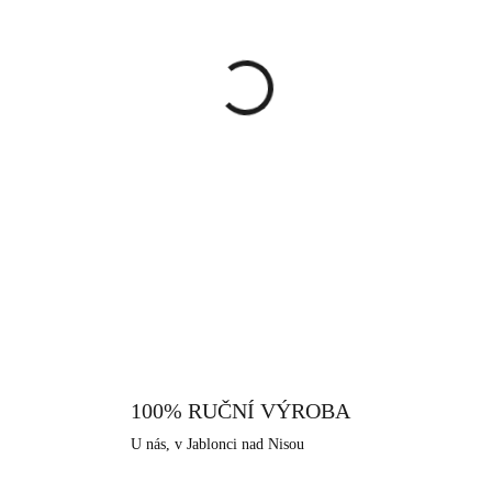
cena:
MŮŽEME DORUČIT DO:
12.8.
−
+
Náhrdelník s drobným přívěsk
barvě. Přívěsek je ve tvaru mal
pro každý den. V naší nabídce 
do soupravy. Šperk je vyrobený
DETAILNÍ INFORMACE
úprava je zde použito rhodium,
vůči černání a žloutnutí stříb
citlivější lidi. Jako všechny špe
hor, ve městě Jablonec nad N
historii.
100% RUČNÍ VÝROBA
U nás, v Jablonci nad Nisou