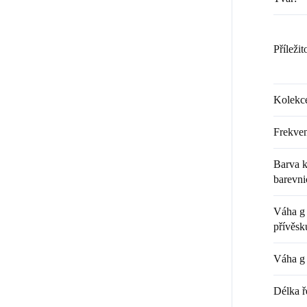
Příležit
Kolekc
Frekven
Barva k
barevni
Váha g 
přívěsk
Váha g 
Délka ř