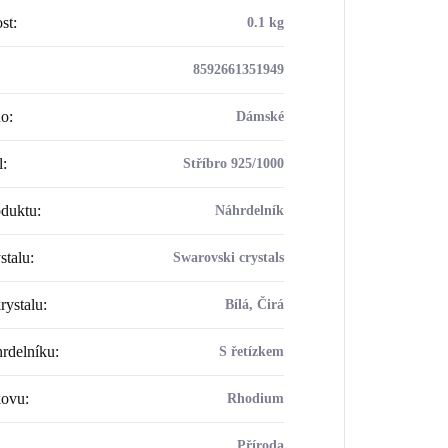
st
:
0.1 kg
8592661351949
ho
:
Dámské
l
:
Stříbro 925/1000
oduktu
:
Náhrdelník
stalu
:
Swarovski crystals
rystalu
:
Bílá, Čirá
rdelníku
:
S řetízkem
kovu
:
Rhodium
Příroda