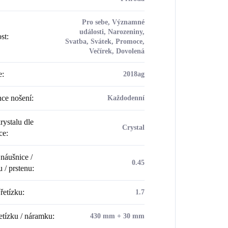
Pro sebe, Významné
události, Narozeniny,
ost
:
Svatba, Svátek, Promoce,
Večírek, Dovolená
e
:
2018ag
ce nošení
:
Každodenní
rystalu dle
Crystal
ce
:
náušnice /
0.45
u / prstenu
:
řetízku
:
1.7
etízku / náramku
:
430 mm + 30 mm