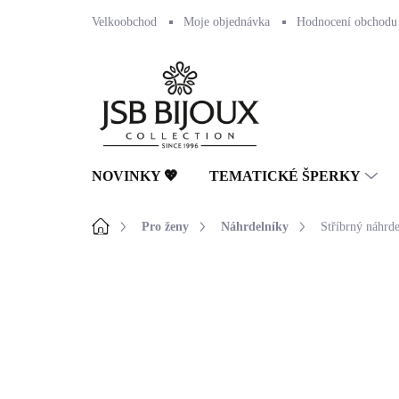
Přejít
Velkoobchod
Moje objednávka
Hodnocení obchodu
na
obsah
NOVINKY 💖
TEMATICKÉ ŠPERKY
Domů
Pro ženy
Náhrdelníky
Stříbrný náhrde
Neohodnoceno
Podrobnosti hodnocení
🇨🇿 ČESKÁ VÝROBA
💎 RUČNÍ PRÁCE