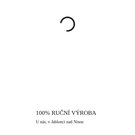
cena:
MŮŽEME DORUČIT DO:
13.8.
−
+
Náhrdelník s kovovou kulič
jednoduchosti a tento náhrdelní
jeho unikátním vzhledem a preci
V naší nabídce naleznete i prs
DETAILNÍ INFORMACE
Šperk je vyrobený z pravého st
použito rhodium, které dodává 
žloutnutí stříbra. Neobsahuje nik
všechny šperky, které nabízíme
Jablonec nad Nisou, které má dl
100% RUČNÍ VÝROBA
U nás, v Jablonci nad Nisou