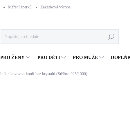
Měření šperků
Zakázková výroba
Naše výroba
Péče o šperk
Hledat
PRO ŽENY
PRO DĚTI
PRO MUŽE
DOPLŇ
lník s kovovou koulí bez krystalů (Stříbro 925/1000)
1 027 Kč
848,76 Kč bez DPH
Měrná
SKLADEM
(>5 KS)