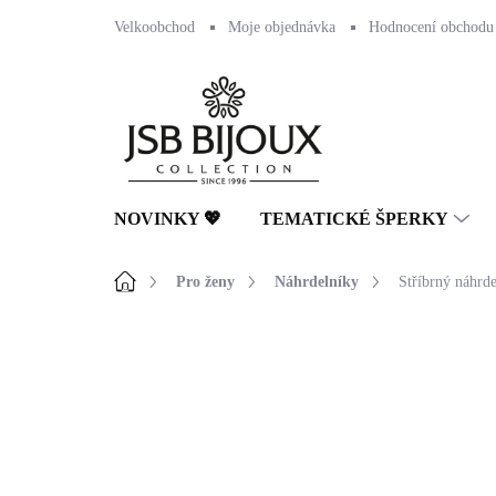
Přejít
Velkoobchod
Moje objednávka
Hodnocení obchodu
na
obsah
NOVINKY 💖
TEMATICKÉ ŠPERKY
Domů
Pro ženy
Náhrdelníky
Stříbrný náhrde
Neohodnoceno
Podrobnosti hodnocení
🇨🇿 ČESKÁ VÝROBA
💎 RUČNÍ PRÁCE