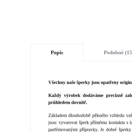
Do košíku
Popis
Podobné (15
Všechny naše šperky jsou opatřeny origi
Každý výrobek dodáváme precizně zaba
průhledem dovnitř.
Základem dlouhodobě pěkného vzhledu vaše
jsou: vyvarovat šperk přímému kontaktu s 
parfémovanými přípravky. Je dobré šperky 