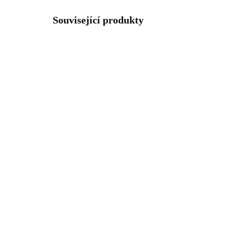
Související produkty
92400473RH
SKLADEM
(>5 KS)
Stříbrné náušnice klapky s
Stř
kovovou koulí bez krystalů
kou
(Stříbro 925/1000)
925
845 Kč
88
698,35 Kč bez DPH
731