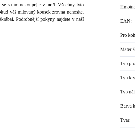
i se s ním nekoupejte v moři. Všechny tyto
Hmotno
 Pokud váš milovaný kousek zrovna nenosíte,
škrábal. Podrobnější pokyny najdete v naší
EAN
:
Pro ko
Materiá
Typ pr
Typ kry
Typ náh
Barva 
Tvar
: