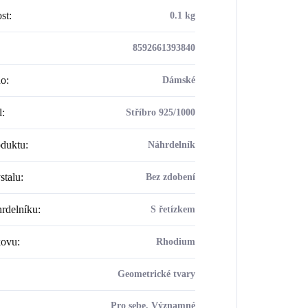
st
:
0.1 kg
8592661393840
ho
:
Dámské
l
:
Stříbro 925/1000
oduktu
:
Náhrdelník
stalu
:
Bez zdobení
rdelníku
:
S řetízkem
kovu
:
Rhodium
Geometrické tvary
Pro sebe, Významné