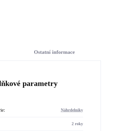
Do košíku
Ostatní informace
lňkové parametry
ie
:
Náhrdelníky
2 roky