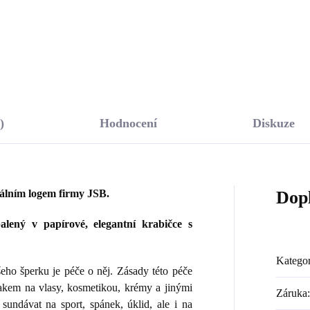
Do košíku
Do košíku
)
Hodnocení
Diskuze
nálním logem firmy JSB.
Dop
lený v papírové, elegantní krabičce s
Kategor
ho šperku je péče o něj. Zásady této péče
lakem na vlasy, kosmetikou, krémy a jinými
Záruka
:
sundávat na sport, spánek, úklid, ale i na