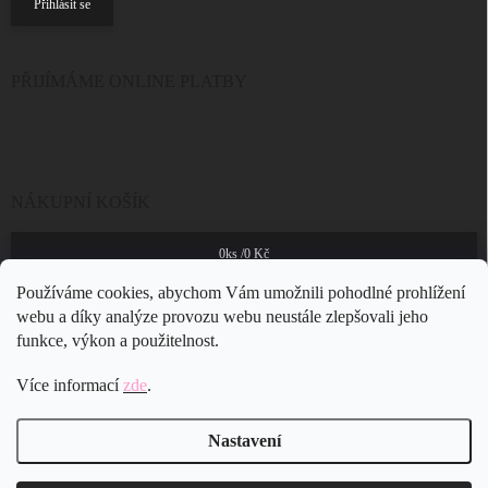
Přihlásit se
PŘIJÍMÁME ONLINE PLATBY
NÁKUPNÍ KOŠÍK
0
ks /
0 Kč
Používáme cookies, abychom Vám umožnili pohodlné prohlížení
webu a díky analýze provozu webu neustále zlepšovali jeho
funkce, výkon a použitelnost.
Více informací
zde
.
Nastavení