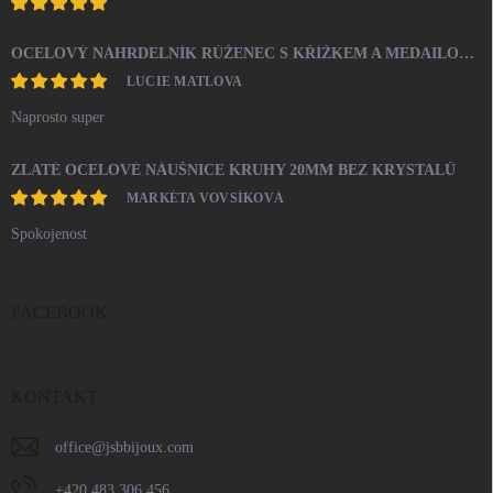
OCELOVÝ NÁHRDELNÍK RŮŽENEC S KŘÍŽKEM A MEDAILONEM
LUCIE MATLOVA
Naprosto super
ZLATÉ OCELOVÉ NÁUŠNICE KRUHY 20MM BEZ KRYSTALŮ
MARKÉTA VOVSÍKOVÁ
Spokojenost
FACEBOOK
KONTAKT
office
@
jsbbijoux.com
+420 483 306 456