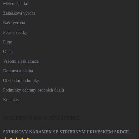
Měření šperků
Zakázková výroba
Naše výroba
Péče o šperky
Punc
O nás
Vrácení a reklamace
Doprava a platba
Obchodní podmínky
Podmínky ochrany osobních údajů
Kontakty
POSLEDNÍ HODNOCENÍ ŠPERKŮ
ŠŇŮRKOVÝ NÁRAMEK SE STŘÍBRNÝM PŘÍVĚSKEM SRDCE A KRYSTALY SWAROVSKI CRYSTAL (STŘÍBRO 925/1000)