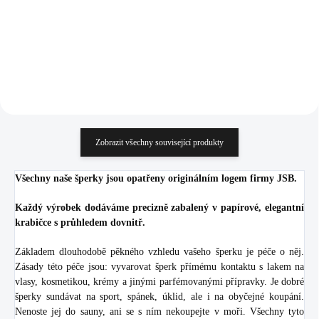
848,76 Kč bez DPH
698,35 Kč bez DPH
Do košíku
Do košíku
Zobrazit všechny související produkty
Všechny naše šperky jsou opatřeny originálním logem firmy JSB.
Každý výrobek dodáváme precizně zabalený v papírové, elegantní
krabičce s průhledem dovnitř.
Základem dlouhodobě pěkného vzhledu vašeho šperku je péče o něj.
Zásady této péče jsou: vyvarovat šperk přímému kontaktu s lakem na
vlasy, kosmetikou, krémy a jinými parfémovanými přípravky. Je dobré
šperky sundávat na sport, spánek, úklid, ale i na obyčejné koupání.
Nenoste jej do sauny, ani se s ním nekoupejte v moři. Všechny tyto