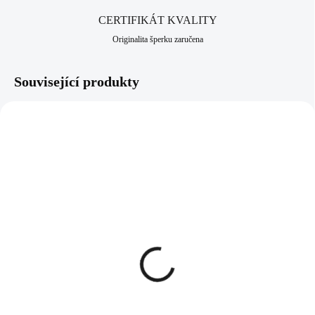
CERTIFIKÁT KVALITY
Originalita šperku zaručena
Související produkty
92300473RH
92400473RH
SKLADEM
SKLADEM
(>5 KS)
(>5 KS)
Stříbrný náhrdelník s
Stříbrné náušnice klapky s
kovovou koulí bez
kovovou koulí bez
krystalů (Stříbro
krystalů (Stříbro
925/1000)
925/1000)
1 027 Kč
845 Kč