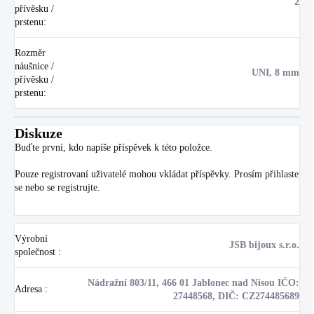
2
přívěsku /
prstenu
:
Rozměr
náušnice /
UNI, 8 mm
přívěsku /
prstenu
:
Diskuze
Buďte první, kdo napíše příspěvek k této položce.
Pouze registrovaní uživatelé mohou vkládat příspěvky. Prosím
přihlaste
se
nebo se
registrujte
.
Výrobní
JSB bijoux s.r.o.
společnost
:
Nádražní 803/11, 466 01 Jablonec nad Nisou IČO:
Adresa
:
27448568, DIČ: CZ274485689