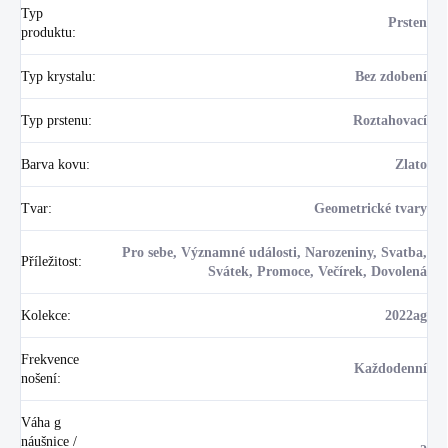
Typ
Prsten
produktu
:
Typ krystalu
:
Bez zdobení
Typ prstenu
:
Roztahovací
Barva kovu
:
Zlato
Tvar
:
Geometrické tvary
Pro sebe, Významné události, Narozeniny, Svatba,
Příležitost
:
Svátek, Promoce, Večírek, Dovolená
Kolekce
:
2022ag
Frekvence
Každodenní
nošení
:
Váha g
náušnice /