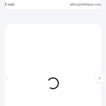
E-mail
:
office@jsbbijoux.com
Zákazníci také nakoupili
NOVINKA
17405
🇨🇿 ČESKÁ VÝROBA
Luxusní dárková krabička na
Šperkovnice malá b
šperky JSB - šedá
399 Kč