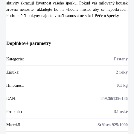
aktivity zkracují životnost vašeho šperku. Pokud váš milovaný kousek
zrovna nenosíte, ukládejte ho na vhodné místo, aby se nepoškrábal.
Podrobnější pokyny najdete v naší samostatné sekci
Péče o šperky
.
Doplňkové parametry
Kategorie
:
Prsteny
Záruka
:
2 roky
Hmotnost
:
0.1 kg
EAN
:
8592661396186
Pro koho
:
Dámské
Materiál
:
Stříbro 925/1000