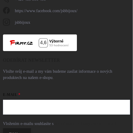
https://www.facebook.com/jsbbijoux/
jsbbijoux
ODEBÍRAT NEWSLETTER
Vložte svůj e-mail a my vám budeme zasílat informace o nových
produktech na našem e-shopu.
E-MAIL
Vložením e-mailu souhlasíte s
podmínkami ochrany osobních údajů