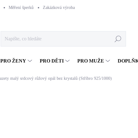
Měření šperků
Zakázková výroba
Naše výroba
Péče o šperk
Hledat
PRO ŽENY
PRO DĚTI
PRO MUŽE
DOPLŇ
puzety malý srdcový růžový opál bez krystalů (Stříbro 925/1000)
1 166 Kč
963,64 Kč bez DPH
Měrná
SKLADEM
(>5 KS)