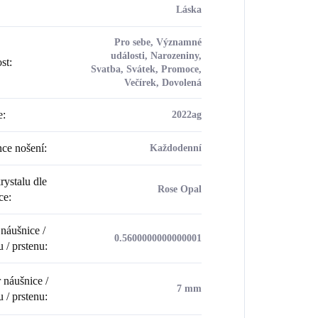
Láska
Pro sebe, Významné
události, Narozeniny,
ost
:
Svatba, Svátek, Promoce,
Večírek, Dovolená
e
:
2022ag
ce nošení
:
Každodenní
rystalu dle
Rose Opal
ce
:
náušnice /
0.5600000000000001
u / prstenu
:
náušnice /
7 mm
u / prstenu
: