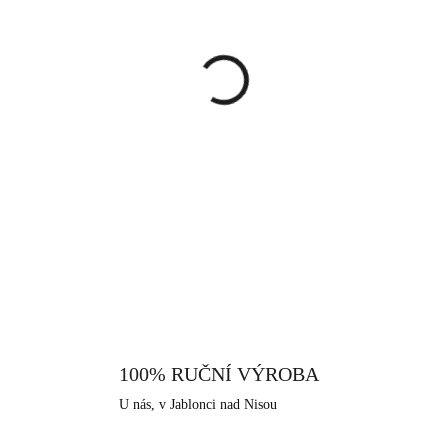
cena:
MŮŽEME DORUČIT DO:
12.8.
−
+
Stříbrné náušnice, na kterýc
kovovém lůžku. Tyto veselé a
Jsou úplně obyčejné a velmi ob
neváhejte si je pořídit. Náušni
DETAILNÍ INFORMACE
proti ztrátě. Šperk je vyroben
úprava je zde použito rhodium,
vůči černání a žloutnutí stříb
citlivější lidi. Jako všechny špe
hor, ve městě Jablonec nad N
historii.
100% RUČNÍ VÝROBA
U nás, v Jablonci nad Nisou