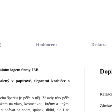
Do košíku
Do košíku
)
Hodnocení
Diskuze
nálním logem firmy JSB.
Dop
lený v papírové, elegantní krabičce s
Kategor
ho šperku je péče o něj. Zásady této péče
lakem na vlasy, kosmetikou, krémy a jinými
Záruka
:
sundávat na sport, spánek, úklid, ale i na