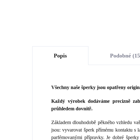
Do košíku
Popis
Podobné (15
Všechny naše šperky jsou opatřeny origi
Každý výrobek dodáváme precizně zaba
průhledem dovnitř.
Základem dlouhodobě pěkného vzhledu vaše
jsou: vyvarovat šperk přímému kontaktu s 
parfémovanými přípravky. Je dobré šperky 