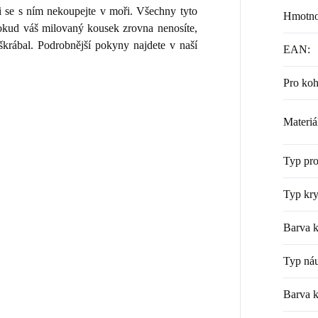
i se s ním nekoupejte v moři. Všechny tyto
Hmotno
 Pokud váš milovaný kousek zrovna nenosíte,
škrábal. Podrobnější pokyny najdete v naší
EAN
:
Pro ko
Materiá
Typ pr
Typ kry
Barva k
Typ náu
Barva 