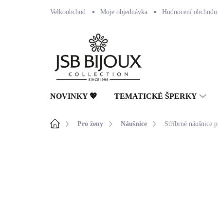
Přejít
Velkoobchod
Moje objednávka
Hodnocení obchodu
na
obsah
NOVINKY 💖
TEMATICKÉ ŠPERKY
Domů
Pro ženy
Náušnice
Stříbrné náušnice 
Neohodnoceno
Podrobnosti hodnocení
🇨🇿 ČESKÁ VÝROBA
💎 RUČNÍ PRÁCE