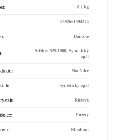
st
:
0.1 kg
8592661394274
ho
:
Dámské
Stříbro 925/1000, Syntetický
l
:
opál
oduktu
:
Náušnice
stalu
:
Syntetický opál
rystalu
:
Růžová
šnice
:
Puzety
kovu
:
Rhodium