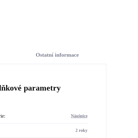
Do košíku
Ostatní informace
lňkové parametry
ie
:
Náušnice
2 roky