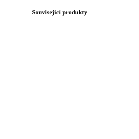
Související produkty
92400481WH
SKLADEM
(>5 KS)
Stříbrné náušnice puzety
Stř
malý srdcový bílý opál bez
ma
krystalů (Stříbro
bez
925/1000)
925
1 166 Kč
1 
963,64 Kč bez DPH
963