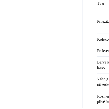
Tvar
:
Příležit
Kolekc
Frekven
Barva k
barevni
Váha g 
přívěsk
Rozměr 
přívěsk