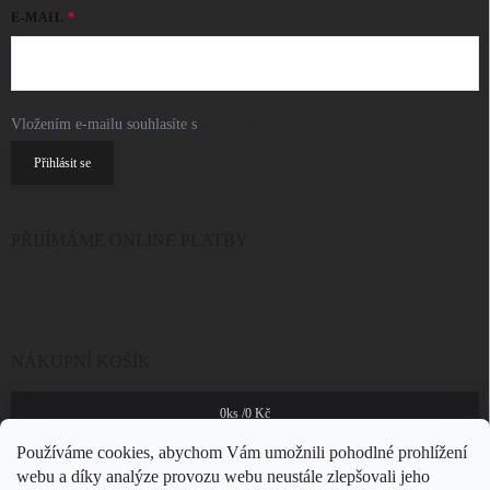
E-MAIL
Vložením e-mailu souhlasíte s
podmínkami ochrany osobních údajů
Přihlásit se
PŘIJÍMÁME ONLINE PLATBY
NÁKUPNÍ KOŠÍK
0
ks /
0 Kč
Používáme cookies, abychom Vám umožnili pohodlné prohlížení
webu a díky analýze provozu webu neustále zlepšovali jeho