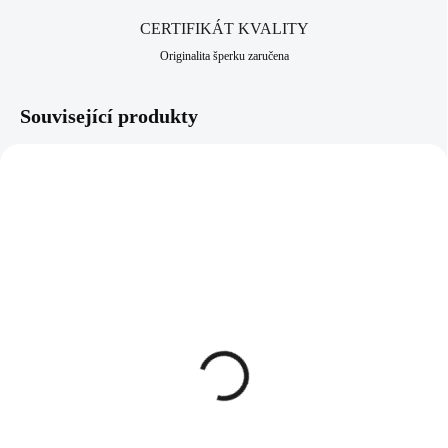
CERTIFIKÁT KVALITY
Originalita šperku zaručena
Související produkty
92400352WH
92400352FUCH
SKLADEM
SKLADEM
(>5 KS)
(>5 KS)
Stříbrné náušnice puzety
Stříbrné náušnice puzety
opálová kulička White
opálová kulička Fuchsia
(Stříbro 925/1000)
(Stříbro 925/1000)
957 Kč
957 Kč