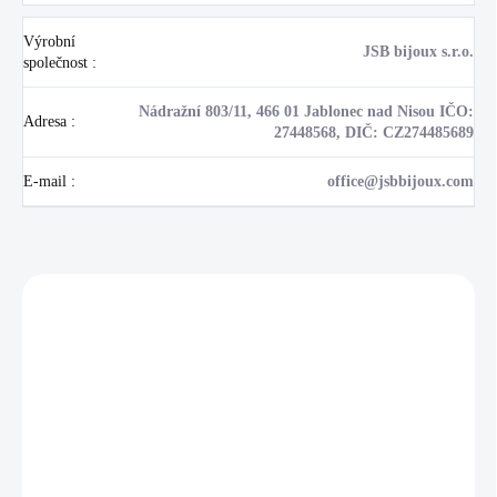
Výrobní
JSB bijoux s.r.o.
společnost
:
Nádražní 803/11, 466 01 Jablonec nad Nisou IČO:
Adresa
:
27448568, DIČ: CZ274485689
E-mail
:
office@jsbbijoux.com
Zákazníci také nakoupili
NOVINKA
17405
🇨🇿 ČESKÁ VÝROBA