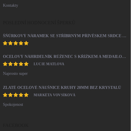
Kontakty
POSLEDNÍ HODNOCENÍ ŠPERKŮ
ŠŇŮRKOVÝ NÁRAMEK SE STŘÍBRNÝM PŘÍVĚSKEM SRDCE A KRYSTALY SWAROVSKI CRYSTAL (STŘÍBRO 925/1000)
OCELOVÝ NÁHRDELNÍK RŮŽENEC S KŘÍŽKEM A MEDAILONEM
LUCIE MATLOVA
Naprosto super
ZLATÉ OCELOVÉ NÁUŠNICE KRUHY 20MM BEZ KRYSTALŮ
MARKÉTA VOVSÍKOVÁ
Spokojenost
FACEBOOK