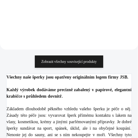
790,91 Kč bez DPH
790,91 Kč bez DPH
Do košíku
Do košíku
Zobrazit všechny související produkty
Všechny naše šperky jsou opatřeny originálním logem firmy JSB.
Každý výrobek dodáváme precizně zabalený v papírové, elegantní
krabičce s průhledem dovnitř.
Základem dlouhodobě pěkného vzhledu vašeho šperku je péče o něj.
Zásady této péče jsou: vyvarovat šperk přímému kontaktu s lakem na
vlasy, kosmetikou, krémy a jinými parfémovanými přípravky. Je dobré
šperky sundávat na sport, spánek, úklid, ale i na obyčejné koupání.
Nenoste jej do sauny, ani se s ním nekoupejte v moři. Všechny tyto