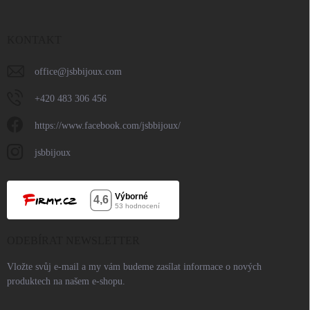
KONTAKT
office
@
jsbbijoux.com
+420 483 306 456
https://www.facebook.com/jsbbijoux/
jsbbijoux
ODEBÍRAT NEWSLETTER
Vložte svůj e-mail a my vám budeme zasílat informace o nových
produktech na našem e-shopu.