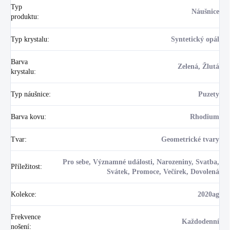
Typ
Náušnice
produktu
:
Typ krystalu
:
Syntetický opál
Barva
Zelená, Žlutá
krystalu
:
Typ náušnice
:
Puzety
Barva kovu
:
Rhodium
Tvar
:
Geometrické tvary
Pro sebe, Významné události, Narozeniny, Svatba,
Příležitost
:
Svátek, Promoce, Večírek, Dovolená
Kolekce
:
2020ag
Frekvence
Každodenní
nošení
: