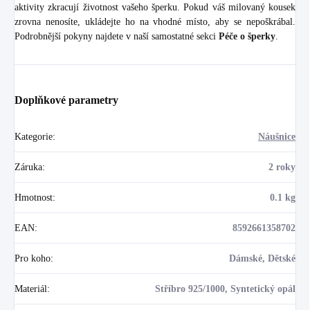
aktivity zkracují životnost vašeho šperku. Pokud váš milovaný kousek
zrovna nenosíte, ukládejte ho na vhodné místo, aby se nepoškrábal.
Podrobnější pokyny najdete v naší samostatné sekci
Péče o šperky
.
Doplňkové parametry
Kategorie
:
Náušnice
Záruka
:
2 roky
Hmotnost
:
0.1 kg
EAN
:
8592661358702
Pro koho
:
Dámské, Dětské
Materiál
:
Stříbro 925/1000, Syntetický opál