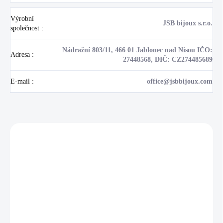
Výrobní
JSB bijoux s.r.o.
společnost
:
Nádražní 803/11, 466 01 Jablonec nad Nisou IČO:
Adresa
:
27448568, DIČ: CZ274485689
E-mail
:
office@jsbbijoux.com
Zákazníci také nakoupili
NOVINKA
17405
🇨🇿 ČESKÁ VÝROBA