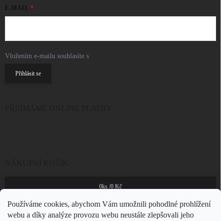
E-MAIL
Vložením e-mailu souhlasíte s
podmínkami ochrany osobních údajů
Přihlásit se
PŘIJÍMÁME ONLINE PLATBY
NÁKUPNÍ KOŠÍK
0
ks /
0 Kč
Používáme cookies, abychom Vám umožnili pohodlné prohlížení
webu a díky analýze provozu webu neustále zlepšovali jeho