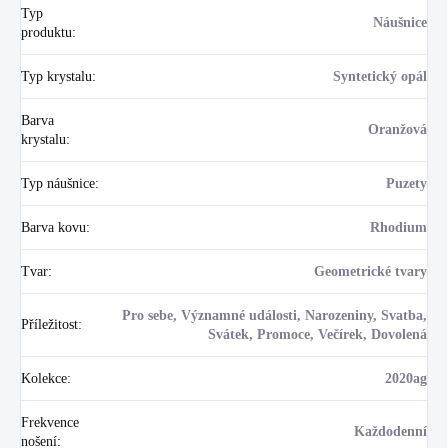
Typ
Náušnice
produktu
:
Typ krystalu
:
Syntetický opál
Barva
Oranžová
krystalu
:
Typ náušnice
:
Puzety
Barva kovu
:
Rhodium
Tvar
:
Geometrické tvary
Pro sebe, Významné události, Narozeniny, Svatba,
Příležitost
:
Svátek, Promoce, Večírek, Dovolená
Kolekce
:
2020ag
Frekvence
Každodenní
nošení
: