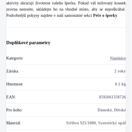
aktivity zkracují životnost vašeho šperku. Pokud váš milovaný kousek
zrovna nenosíte, ukládejte ho na vhodné místo, aby se nepoškrábal.
Podrobnější pokyny najdete v naší samostatné sekci
Péče o šperky
.
Doplňkové parametry
Kategorie
:
Náušnice
Záruka
:
2 roky
Hmotnost
:
0.1 kg
EAN
:
8592661358726
Pro koho
:
Dámské, Dětské
Materiál
:
Stříbro 925/1000, Syntetický opál