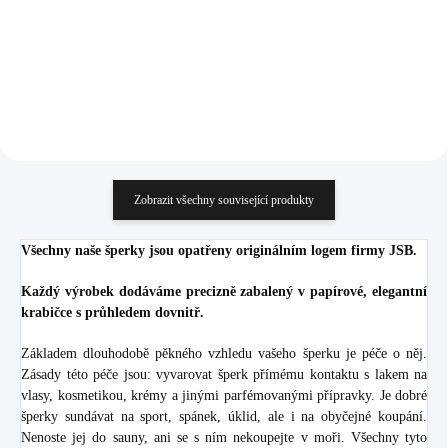
790,91 Kč bez DPH
790,91 Kč bez DPH
Do košíku
Do košíku
Zobrazit všechny související produkty
Všechny naše šperky jsou opatřeny originálním logem firmy JSB.
Každý výrobek dodáváme precizně zabalený v papírové, elegantní
krabičce s průhledem dovnitř.
Základem dlouhodobě pěkného vzhledu vašeho šperku je péče o něj.
Zásady této péče jsou: vyvarovat šperk přímému kontaktu s lakem na
vlasy, kosmetikou, krémy a jinými parfémovanými přípravky. Je dobré
šperky sundávat na sport, spánek, úklid, ale i na obyčejné koupání.
Nenoste jej do sauny, ani se s ním nekoupejte v moři. Všechny tyto