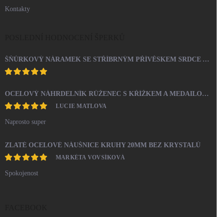
Kontakty
POSLEDNÍ HODNOCENÍ ŠPERKŮ
ŠŇŮRKOVÝ NÁRAMEK SE STŘÍBRNÝM PŘÍVĚSKEM SRDCE A KRYSTALY SWAROVSKI CRYSTAL (STŘÍBRO 925/1000)
OCELOVÝ NÁHRDELNÍK RŮŽENEC S KŘÍŽKEM A MEDAILONEM
LUCIE MATLOVA
Naprosto super
ZLATÉ OCELOVÉ NÁUŠNICE KRUHY 20MM BEZ KRYSTALŮ
MARKÉTA VOVSÍKOVÁ
Spokojenost
FACEBOOK