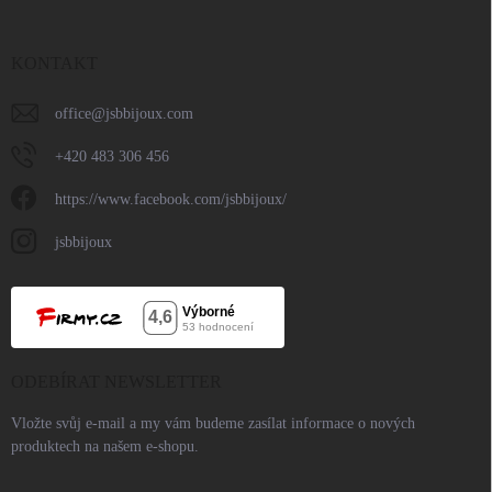
KONTAKT
office
@
jsbbijoux.com
+420 483 306 456
https://www.facebook.com/jsbbijoux/
jsbbijoux
ODEBÍRAT NEWSLETTER
Vložte svůj e-mail a my vám budeme zasílat informace o nových
produktech na našem e-shopu.