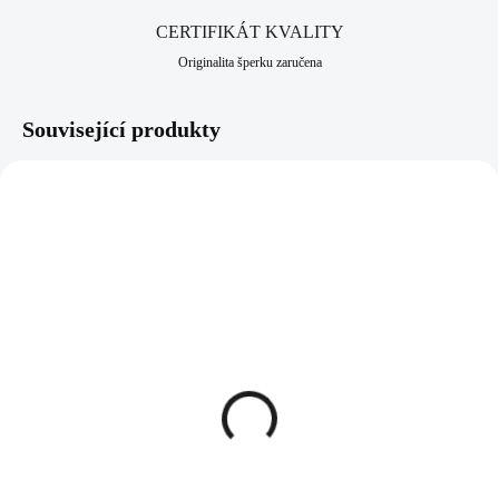
CERTIFIKÁT KVALITY
Originalita šperku zaručena
Související produkty
92400352WH
92400352GR
SKLADEM
SKLADEM
(>5 KS)
(>5 KS)
Stříbrné náušnice puzety
Stříbrné náušnice puzety
opálová kulička White
opálová kulička Green
(Stříbro 925/1000)
(Stříbro 925/1000)
957 Kč
957 Kč