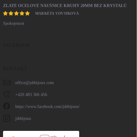
ZLATÉ OCELOVÉ NÁUŠNICE KRUHY 20MM BEZ KRYSTALŮ
MARKÉTA VOVSÍKOVÁ
Spokojenost
FACEBOOK
KONTAKT
office
@
jsbbijoux.com
+420 483 306 456
https://www.facebook.com/jsbbijoux/
jsbbijoux