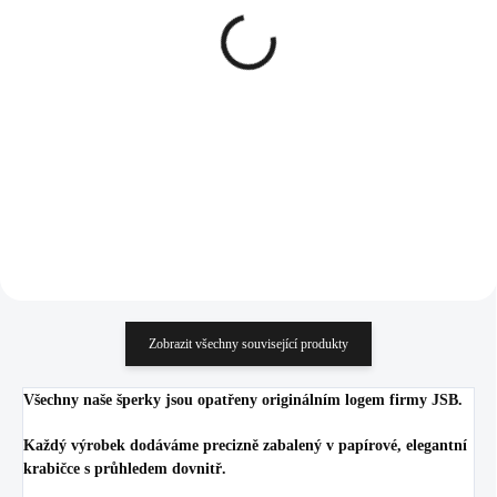
Pozlacený stříbrný dvojitý
Stříbrný náhrdelník v
prsten nepravidelného
podobě kapky bez
tvaru bez krystalů (Stříbro
krystalů (Stříbro
925/1000)
925/1000)
1 885 Kč
1 054 Kč
1 557,85 Kč bez DPH
871,07 Kč bez DPH
Do košíku
Do košíku
Zobrazit všechny související produkty
Všechny naše šperky jsou opatřeny originálním logem firmy JSB.
Každý výrobek dodáváme precizně zabalený v papírové, elegantní
krabičce s průhledem dovnitř.