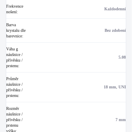
Frekvence
Každodenní
nošení
:
Barva
krystalu dle
Bez zdobení
barevnice
:
Váha g
náušnice /
5.08
přívěsku /
prstenu
:
Průměr
náušnice /
18 mm, UNI
přívěsku /
prstenu
:
Rozměr
náušnice /
přívěsku /
7 mm
prstenu
výška
: