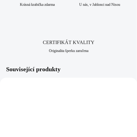
nad Nisou, které má dlouhodobou šperkařskou a bižuterní historii.
Krásná krabička zdarma
U nás, v Jablonci nad Nisou
CERTIFIKÁT KVALITY
Originalita šperku zaručena
Související produkty
92700584G
92300583R
SKLADEM
SKLADEM
(>5 KS)
(>5 KS)