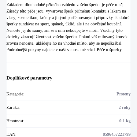
Základem dlouhodobě pěkného vzhledu vašeho šperku je péče o něj.
Zásady této péče jsou: vyvarovat šperk přímému kontaktu s lakem na
vlasy, kosmetikou, krémy a jinými parfémovanými přípravky. Je dobré
šperky sundávat na sport, spánek, úklid, ale i na obyčejné koupání.
Nenoste jej do sauny, ani se s ním nekoupejte v moři. Všechny tyto
aktivity zkracují životnost vašeho šperku. Pokud váš milovaný kousek
zrovna nenosíte, ukládejte ho na vhodné místo, aby se nepoškrábal.
Podrobnější pokyny najdete v naší samostatné sekci
Péče o šperky
.
Doplňkové parametry
Kategorie
:
Prsteny
Záruka
:
2 roky
Hmotnost
:
0.1 kg
EAN
:
8596457221799