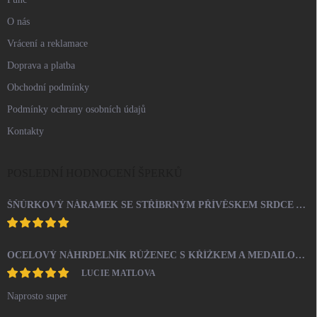
O nás
Vrácení a reklamace
Doprava a platba
Obchodní podmínky
Podmínky ochrany osobních údajů
Kontakty
POSLEDNÍ HODNOCENÍ ŠPERKŮ
ŠŇŮRKOVÝ NÁRAMEK SE STŘÍBRNÝM PŘÍVĚSKEM SRDCE A KRYSTALY SWAROVSKI CRYSTAL (STŘÍBRO 925/1000)
OCELOVÝ NÁHRDELNÍK RŮŽENEC S KŘÍŽKEM A MEDAILONEM
LUCIE MATLOVA
Naprosto super