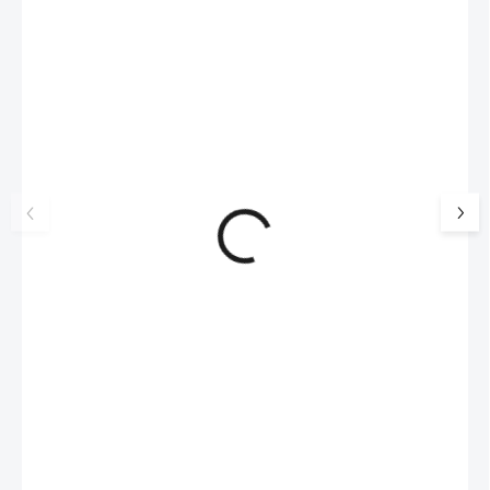
NOVINKA
17405
🇨🇿 ČESKÁ VÝROBA
Luxusní dárková krabička na
Šperkovnice malá b
šperky JSB - šedá
399 Kč
330 Kč bez DPH
99 Kč
SKLADEM
(>5 KS)
82 Kč bez DPH
Do košíku
Do košíku