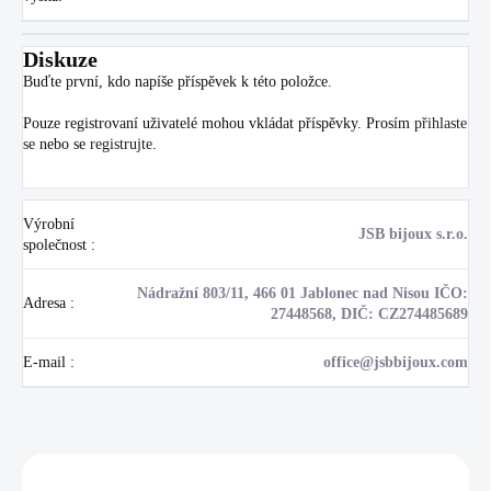
Diskuze
Buďte první, kdo napíše příspěvek k této položce.
Pouze registrovaní uživatelé mohou vkládat příspěvky. Prosím
přihlaste
se
nebo se
registrujte
.
Výrobní
JSB bijoux s.r.o.
společnost
:
Nádražní 803/11, 466 01 Jablonec nad Nisou IČO:
Adresa
:
27448568, DIČ: CZ274485689
E-mail
:
office@jsbbijoux.com
Zákazníci také nakoupili