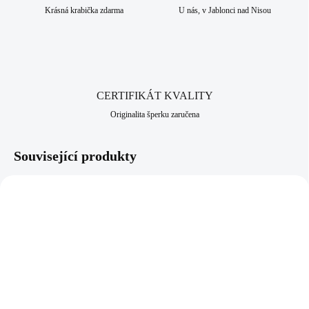
stříbra ryzosti 925/1000. Jako povrchová úprava je zde použito
Krásná krabička zdarma
U nás, v Jablonci nad Nisou
rhodium, které dodává šperku vysoký lesk, pevnost a odolnost vůči
černání a žloutnutí stříbra. Neobsahuje nikl a proto je vhodný pro
alergiky a citlivější lidi. Jako všechny šperky, které nabízíme, je i tento
vyroben v srdci Jizerských hor, ve městě Jablonec nad Nisou, který má
dlouhodobou šperkařskou a bižuterní historii.
CERTIFIKÁT KVALITY
Originalita šperku zaručena
Související produkty
92300613G
92400613R
SKLADEM
SKLADEM
(>5 KS)
(>5 KS)