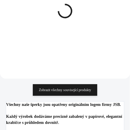
Pozlacený stříbrný
Stříbrné náušnice puzety
náhrdelník čakry (Stříbro
čakry (Stříbro 925/1000)
925/1000)
1 929 Kč
1 438 Kč
1 594,21 Kč bez DPH
1 188,43 Kč bez DPH
Do košíku
Do košíku
Zobrazit všechny související produkty
Všechny naše šperky jsou opatřeny originálním logem firmy JSB.
Každý výrobek dodáváme precizně zabalený v papírové, elegantní
krabičce s průhledem dovnitř.