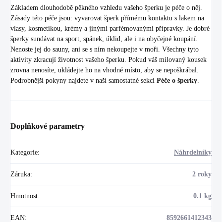
Základem dlouhodobě pěkného vzhledu vašeho šperku je péče o něj.
Zásady této péče jsou: vyvarovat šperk přímému kontaktu s lakem na
vlasy, kosmetikou, krémy a jinými parfémovanými přípravky. Je dobré
šperky sundávat na sport, spánek, úklid, ale i na obyčejné koupání.
Nenoste jej do sauny, ani se s ním nekoupejte v moři. Všechny tyto
aktivity zkracují životnost vašeho šperku. Pokud váš milovaný kousek
zrovna nenosíte, ukládejte ho na vhodné místo, aby se nepoškrábal.
Podrobnější pokyny najdete v naší samostatné sekci
Péče o šperky
.
Doplňkové parametry
Kategorie
:
Náhrdelníky
Záruka
:
2 roky
Hmotnost
:
0.1 kg
EAN
:
8592661412343