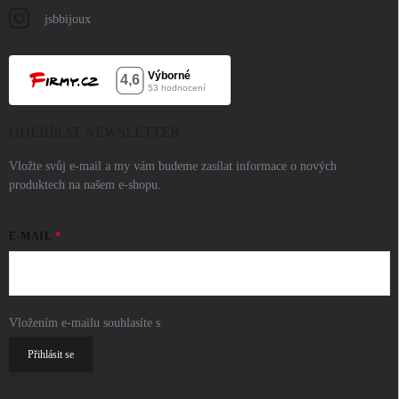
jsbbijoux
ODEBÍRAT NEWSLETTER
Vložte svůj e-mail a my vám budeme zasílat informace o nových
produktech na našem e-shopu.
E-MAIL
Vložením e-mailu souhlasíte s
podmínkami ochrany osobních údajů
Přihlásit se