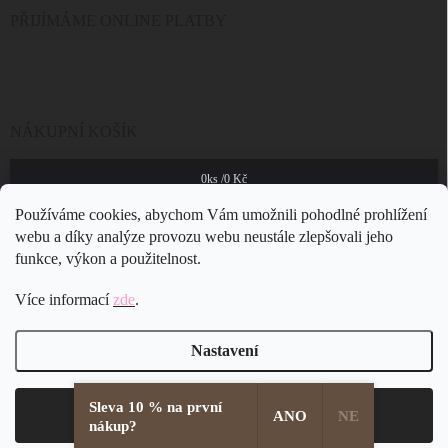
PŘIJÍMÁME ONLINE PLATBY
NÁKUPNÍ KOŠÍK
0
ks /
0 Kč
Používáme cookies, abychom Vám umožnili pohodlné prohlížení
webu a díky analýze provozu webu neustále zlepšovali jeho
funkce, výkon a použitelnost.
Více informací
zde
.
Nastavení
Sleva 10 % na první
Copyright 2026
JSB Bijoux s.r.o.
. Všechna práva vyhrazena.
Souhlasím
ANO
NE
nákup?
Vytvořil Shoptet