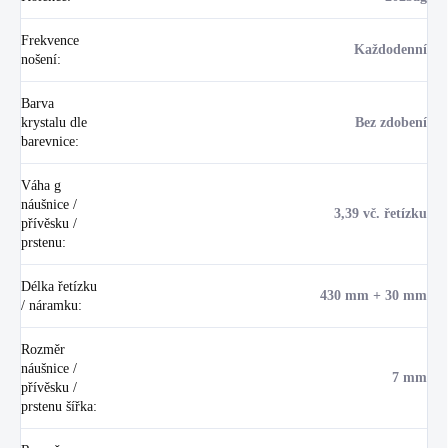
Frekvence
Každodenní
nošení
:
Barva
krystalu dle
Bez zdobení
barevnice
:
Váha g
náušnice /
3,39 vč. řetízku
přívěsku /
prstenu
:
Délka řetízku
430 mm + 30 mm
/ náramku
:
Rozměr
náušnice /
7 mm
přívěsku /
prstenu šířka
: