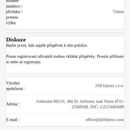
Rozměr
náušnice /
přívěsku /
72mm
prstenu
výška
:
Diskuze
Buďte první, kdo napíše příspěvek k této položce.
Pouze registrovaní uživatelé mohou vkládat příspěvky. Prosím
přihlaste
se
nebo se
registrujte
.
Výrobní
JSB bijoux s.r.o.
společnost
:
Nádražní 803/11, 466 01 Jablonec nad Nisou IČO:
Adresa
:
27448568, DIČ: CZ274485689
E-mail
:
office@jsbbijoux.com