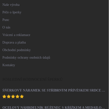
Naše výroba
Péče o šperky
Punc
O nás
Vrácení a reklamace
Doprava a platba
Obchodní podmínky
Podmínky ochrany osobních údajů
Kontakty
POSLEDNÍ HODNOCENÍ ŠPERKŮ
ŠŇŮRKOVÝ NÁRAMEK SE STŘÍBRNÝM PŘÍVĚSKEM SRDCE A KRYSTALY SWAROVSKI CRYSTAL (STŘÍBRO 925/1000)
OCELOVÝ NÁHRDELNÍK RŮŽENEC S KŘÍŽKEM A MEDAILONEM