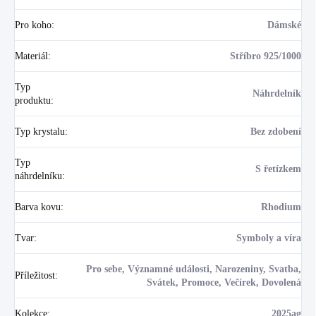
Pro koho
:
Dámské
Materiál
:
Stříbro 925/1000
Typ
Náhrdelník
produktu
:
Typ krystalu
:
Bez zdobení
Typ
S řetízkem
náhrdelníku
:
Barva kovu
:
Rhodium
Tvar
:
Symboly a víra
Pro sebe, Významné události, Narozeniny, Svatba,
Příležitost
:
Svátek, Promoce, Večírek, Dovolená
Kolekce
:
2025ag