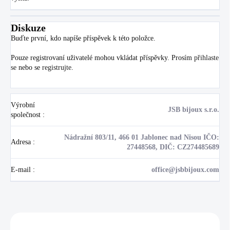
Diskuze
Buďte první, kdo napíše příspěvek k této položce.
Pouze registrovaní uživatelé mohou vkládat příspěvky. Prosím
přihlaste
se
nebo se
registrujte
.
Výrobní
JSB bijoux s.r.o.
společnost
:
Nádražní 803/11, 466 01 Jablonec nad Nisou IČO:
Adresa
:
27448568, DIČ: CZ274485689
E-mail
:
office@jsbbijoux.com
Zákazníci také nakoupili