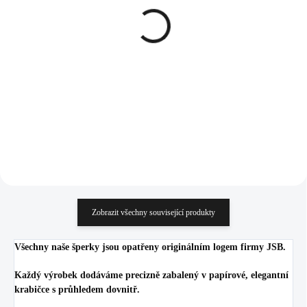
Stříbrné náušnice puzety
Pozlacený stříbrný
čakry (Stříbro 925/1000)
náhrdelník čakry (Stříbro
925/1000)
1 929 Kč
1 438 Kč
1 594,21 Kč bez DPH
1 188,43 Kč bez DPH
Do košíku
Do košíku
Zobrazit všechny související produkty
Všechny naše šperky jsou opatřeny originálním logem firmy JSB.
Každý výrobek dodáváme precizně zabalený v papírové, elegantní
krabičce s průhledem dovnitř.