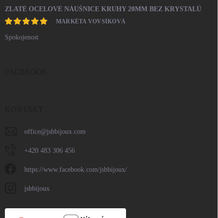
ZLATÉ OCELOVÉ NÁUŠNICE KRUHY 20MM BEZ KRYSTALŮ
MARKÉTA VOVSÍKOVÁ
Spokojenost
FACEBOOK
KONTAKT
office
@
jsbbijoux.com
+420 483 306 456
https://www.facebook.com/jsbbijoux/
jsbbijoux