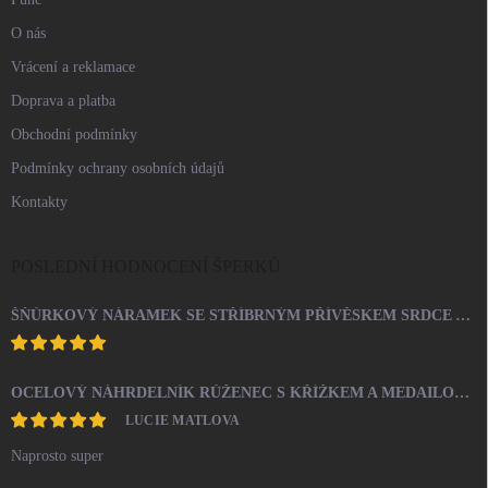
O nás
Vrácení a reklamace
Doprava a platba
Obchodní podmínky
Podmínky ochrany osobních údajů
Kontakty
POSLEDNÍ HODNOCENÍ ŠPERKŮ
ŠŇŮRKOVÝ NÁRAMEK SE STŘÍBRNÝM PŘÍVĚSKEM SRDCE A KRYSTALY SWAROVSKI CRYSTAL (STŘÍBRO 925/1000)
OCELOVÝ NÁHRDELNÍK RŮŽENEC S KŘÍŽKEM A MEDAILONEM
LUCIE MATLOVA
Naprosto super