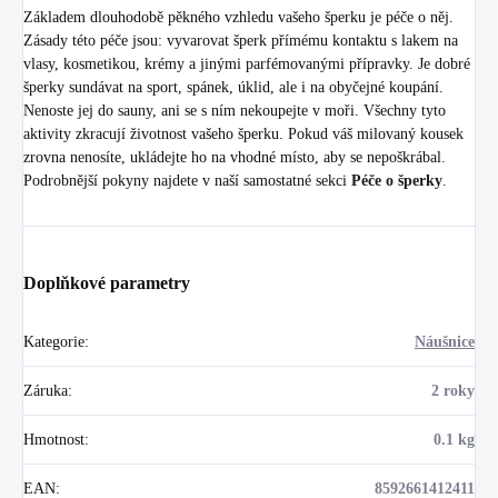
Základem dlouhodobě pěkného vzhledu vašeho šperku je péče o něj.
Zásady této péče jsou: vyvarovat šperk přímému kontaktu s lakem na
vlasy, kosmetikou, krémy a jinými parfémovanými přípravky. Je dobré
šperky sundávat na sport, spánek, úklid, ale i na obyčejné koupání.
Nenoste jej do sauny, ani se s ním nekoupejte v moři. Všechny tyto
aktivity zkracují životnost vašeho šperku. Pokud váš milovaný kousek
zrovna nenosíte, ukládejte ho na vhodné místo, aby se nepoškrábal.
Podrobnější pokyny najdete v naší samostatné sekci
Péče o šperky
.
Doplňkové parametry
Kategorie
:
Náušnice
Záruka
:
2 roky
Hmotnost
:
0.1 kg
EAN
:
8592661412411