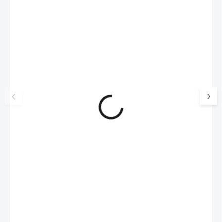
NOVINKA
17405
🇨🇿 ČESKÁ VÝROBA
Luxusní dárková krabička na
Šperkovnice malá b
šperky JSB - šedá
399 Kč
330 Kč bez DPH
99 Kč
SKLADEM
(>5 KS)
82 Kč bez DPH
Do košíku
Do košíku