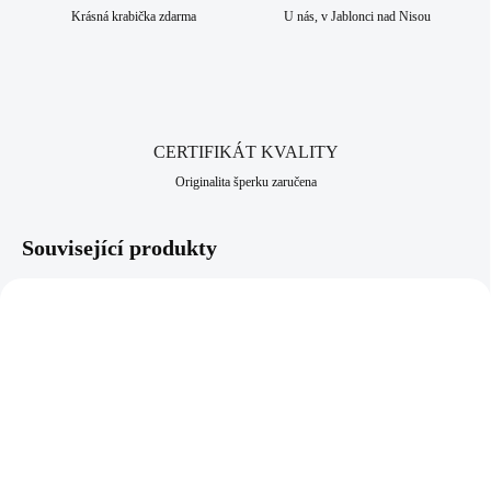
ryzosti 925/1000. Jako povrchová úprava je zde použito pozlacení,
Krásná krabička zdarma
U nás, v Jablonci nad Nisou
které dodává šperku vysoký lesk, pevnost a odolnost vůči černání a
žloutnutí stříbra. Neobsahuje nikl a proto je vhodný pro alergiky a
citlivější lidi. Jako všechny šperky, které nabízíme, je i tento vyroben v
srdci Jizerských hor, ve městě Jablonec nad Nisou, který má
dlouhodobou šperkařskou a bižuterní historii.
CERTIFIKÁT KVALITY
Originalita šperku zaručena
Související produkty
92400613R
92300613G
SKLADEM
SKLADEM
(>5 KS)
(>5 KS)