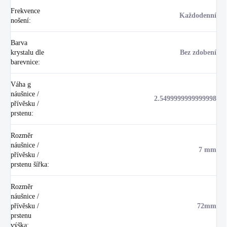
Frekvence
Každodenní
nošení
:
Barva
krystalu dle
Bez zdobení
barevnice
:
Váha g
náušnice /
2.5499999999999998
přívěsku /
prstenu
:
Rozměr
náušnice /
7 mm
přívěsku /
prstenu šířka
:
Rozměr
náušnice /
přívěsku /
72mm
prstenu
výška
: