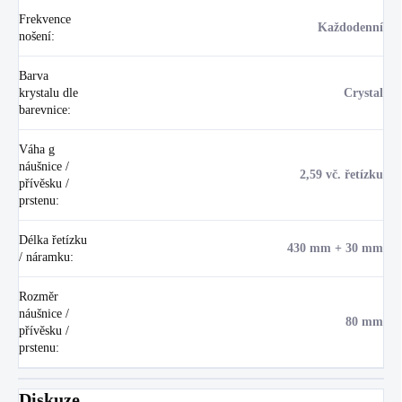
Frekvence
Každodenní
nošení
:
Barva
krystalu dle
Crystal
barevnice
:
Váha g
náušnice /
2,59 vč. řetízku
přívěsku /
prstenu
:
Délka řetízku
430 mm + 30 mm
/ náramku
:
Rozměr
náušnice /
80 mm
přívěsku /
prstenu
:
Diskuze