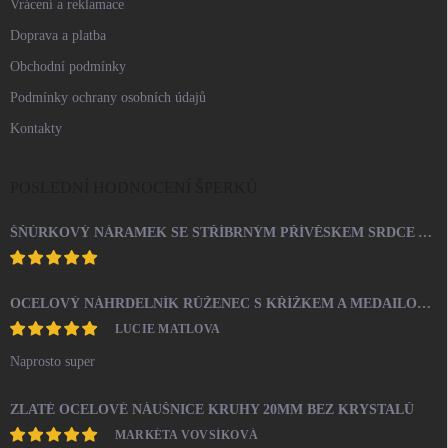
Vrácení a reklamace
Doprava a platba
Obchodní podmínky
Podmínky ochrany osobních údajů
Kontakty
POSLEDNÍ HODNOCENÍ ŠPERKŮ
ŠŇŮRKOVÝ NÁRAMEK SE STŘÍBRNÝM PŘÍVĚSKEM SRDCE A KRYSTALY SWAROVSKI CRYSTAL (STŘÍBRO 925/1000)
OCELOVÝ NÁHRDELNÍK RŮŽENEC S KŘÍŽKEM A MEDAILONEM
LUCIE MATLOVA
Naprosto super
ZLATÉ OCELOVÉ NÁUŠNICE KRUHY 20MM BEZ KRYSTALŮ
MARKÉTA VOVSÍKOVÁ