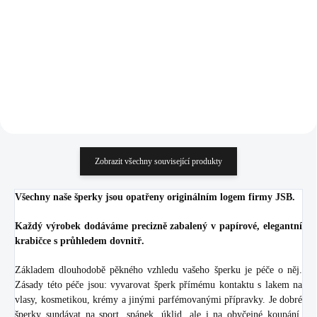
Crystal (Stříbro 925/1000)
(Stříbro 925/1000)
1 060 Kč
1 043 Kč
876,03 Kč bez DPH
861,98 Kč bez DPH
Do košíku
Do košíku
Zobrazit všechny související produkty
Všechny naše šperky jsou opatřeny originálním logem firmy JSB.
Každý výrobek dodáváme precizně zabalený v papírové, elegantní
krabičce s průhledem dovnitř.
Základem dlouhodobě pěkného vzhledu vašeho šperku je péče o něj.
Zásady této péče jsou: vyvarovat šperk přímému kontaktu s lakem na
vlasy, kosmetikou, krémy a jinými parfémovanými přípravky. Je dobré
šperky sundávat na sport, spánek, úklid, ale i na obyčejné koupání.