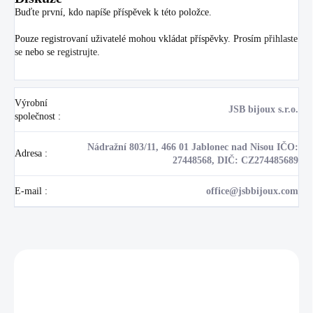
Buďte první, kdo napíše příspěvek k této položce.
Pouze registrovaní uživatelé mohou vkládat příspěvky. Prosím
přihlaste
se
nebo se
registrujte
.
Výrobní
JSB bijoux s.r.o.
společnost
:
Nádražní 803/11, 466 01 Jablonec nad Nisou IČO:
Adresa
:
27448568, DIČ: CZ274485689
E-mail
:
office@jsbbijoux.com
Zákazníci také nakoupili