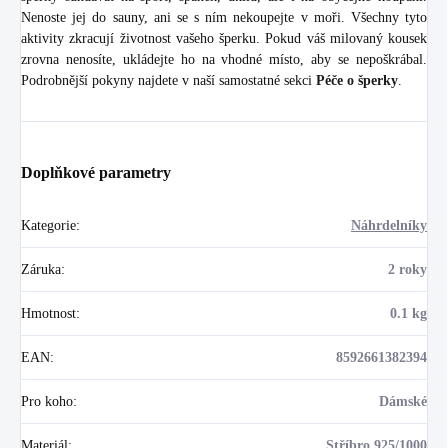
Nenoste jej do sauny, ani se s ním nekoupejte v moři. Všechny tyto
aktivity zkracují životnost vašeho šperku. Pokud váš milovaný kousek
zrovna nenosíte, ukládejte ho na vhodné místo, aby se nepoškrábal.
Podrobnější pokyny najdete v naší samostatné sekci
Péče o šperky
.
Doplňkové parametry
Kategorie
:
Náhrdelníky
Záruka
:
2 roky
Hmotnost
:
0.1 kg
EAN
:
8592661382394
Pro koho
:
Dámské
Materiál
:
Stříbro 925/1000