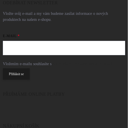
ODEBÍRAT NEWSLETTER
Vložte svůj e-mail a my vám budeme zasílat informace o nových
produktech na našem e-shopu.
E-MAIL
Vložením e-mailu souhlasíte s
podmínkami ochrany osobních údajů
Přihlásit se
PŘIJÍMÁME ONLINE PLATBY
NÁKUPNÍ KOŠÍK