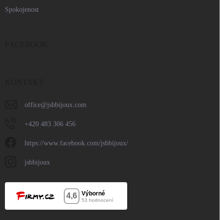
Spokojenost
FACEBOOK
KONTAKT
office
@
jsbbijoux.com
+420 483 306 456
https://www.facebook.com/jsbbijoux/
jsbbijoux