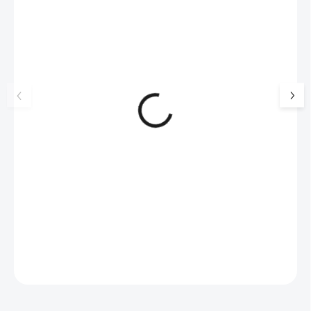
NOVINKA
17405
🇨🇿 ČESKÁ VÝROBA
Luxusní dárková krabička na
Šperkovnice malá b
šperky JSB - šedá
399 Kč
330 Kč bez DPH
99 Kč
SKLADEM
(>5 KS)
82 Kč bez DPH
Do košíku
Do košíku