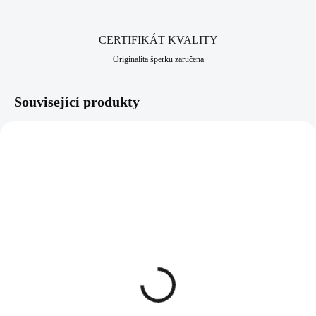
CERTIFIKÁT KVALITY
Originalita šperku zaručena
Související produkty
92300372G-CR
92400372CR
SKLADEM
SKLADEM
(>5 KS)
(>5 KS)
Pozlacený stříbrný
Stříbrné náušnice visací
náhrdelník dlouhý řetízek
krystal řetízek krystal
a dva krystaly Swarovski
Swarovski Crystal