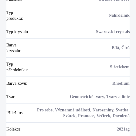
Typ
Náhrdelník
produktu
:
Typ krystalu
:
Swarovski crystals
Barva
Bílá, Čirá
krystalu
:
Typ
S řetízkem
náhrdelníku
:
Barva kovu
:
Rhodium
Tvar
:
Geometrické tvary, Tvary a linie
Pro sebe, Významné události, Narozeniny, Svatba,
Příležitost
:
Svátek, Promoce, Večírek, Dovolená
Kolekce
:
2021ag