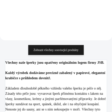
1 651,24 Kč bez DPH
1 651,24 Kč bez DPH
Do košíku
Do košíku
Zobrazit všechny související produkty
Všechny naše šperky jsou opatřeny originálním logem firmy JSB.
Každý výrobek dodáváme precizně zabalený v papírové, elegantní
krabičce s průhledem dovnitř.
Základem dlouhodobě pěkného vzhledu vašeho šperku je péče o něj.
Zásady této péče jsou: vyvarovat šperk přímému kontaktu s lakem na
vlasy, kosmetikou, krémy a jinými parfémovanými přípravky. Je dobré
šperky sundávat na sport, spánek, úklid, ale i na obyčejné koupání.
Nenoste jej do sauny, ani se s ním nekoupejte v moři. Všechny tyto