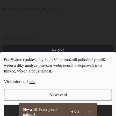
PŘIJÍMÁME ONLINE PLATBY
NÁKUPNÍ KOŠÍK
0
ks /
0 Kč
Používáme cookies, abychom Vám umožnili pohodlné prohlížení
webu a díky analýze provozu webu neustále zlepšovali jeho
funkce, výkon a použitelnost.
Více informací
zde
.
Nastavení
Sleva 10 % na první
Copyright 2026
JSB Bijoux s.r.o.
. Všechna práva vyhrazena.
Souhlasím
ANO
NE
nákup?