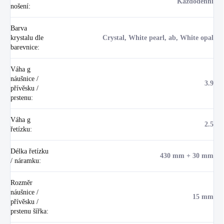
Každodenní
nošení
:
Barva
krystalu dle
Crystal, White pearl, ab, White opal
barevnice
:
Váha g
náušnice /
3.9
přívěsku /
prstenu
:
Váha g
2.5
řetízku
:
Délka řetízku
430 mm + 30 mm
/ náramku
:
Rozměr
náušnice /
15 mm
přívěsku /
prstenu šířka
: