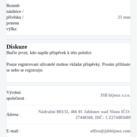
Rozměr
náušnice /
přívěsku /
25 mm
prstenu
výška
:
Diskuze
Buďte první, kdo napíše příspěvek k této položce.
Pouze registrovaní uživatelé mohou vkládat příspěvky. Prosím
přihlaste
se
nebo se
registrujte
.
Výrobní
JSB bijoux s.r.o.
společnost
:
Nádražní 803/11, 466 01 Jablonec nad Nisou IČO:
Adresa
:
27448568, DIČ: CZ274485689
E-mail
:
office@jsbbijoux.com