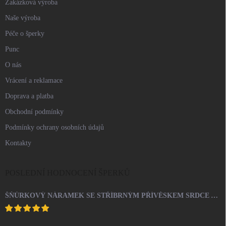
Zakázková výroba
Naše výroba
Péče o šperky
Punc
O nás
Vrácení a reklamace
Doprava a platba
Obchodní podmínky
Podmínky ochrany osobních údajů
Kontakty
POSLEDNÍ HODNOCENÍ ŠPERKŮ
ŠŇŮRKOVÝ NÁRAMEK SE STŘÍBRNÝM PŘÍVĚSKEM SRDCE A KRYSTALY SWAROVSKI CRYSTAL (STŘÍBRO 925/1000)