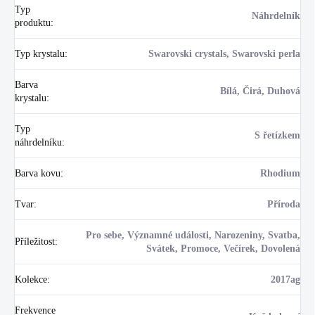
Typ
Náhrdelník
produktu
:
Typ krystalu
:
Swarovski crystals, Swarovski perla
Barva
Bílá, Čirá, Duhová
krystalu
:
Typ
S řetízkem
náhrdelníku
:
Barva kovu
:
Rhodium
Tvar
:
Příroda
Pro sebe, Významné události, Narozeniny, Svatba,
Příležitost
:
Svátek, Promoce, Večírek, Dovolená
Kolekce
:
2017ag
Frekvence