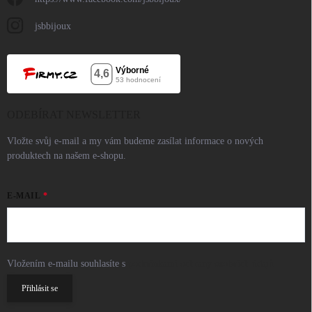
jsbbijoux
ODEBÍRAT NEWSLETTER
Vložte svůj e-mail a my vám budeme zasílat informace o nových
produktech na našem e-shopu.
E-MAIL
Vložením e-mailu souhlasíte s
podmínkami ochrany osobních údajů
Přihlásit se