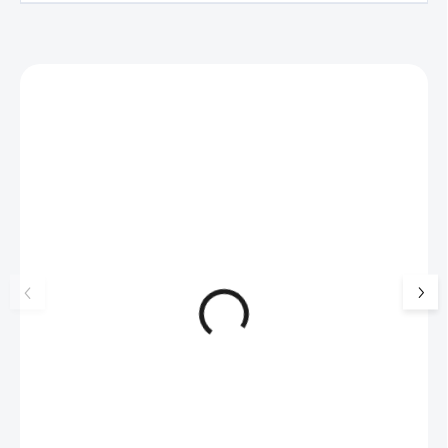
Zákazníci také nakoupili
NOVINKA
17405
🇨🇿 ČESKÁ VÝROBA
Luxusní dárková krabička na
Šperkovnice malá b
šperky JSB - šedá
399 Kč
330 Kč bez DPH
99 Kč
SKLADEM
(>5 KS)
82 Kč bez DPH