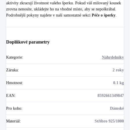
aktivity zkracují životnost vašeho šperku. Pokud váš milovaný kousek
zrovna nenosíte, ukládejte ho na vhodné místo, aby se nepoškrábal.
Podrobnější pokyny najdete v naší samostatné sekci
Péče o šperky
.
Doplňkové parametry
Kategorie
:
Náhrdelníky
Záruka
:
2 roky
Hmotnost
:
0.1 kg
EAN
:
8592661349847
Pro koho
:
Dámské
Materiál
:
Stříbro 925/1000