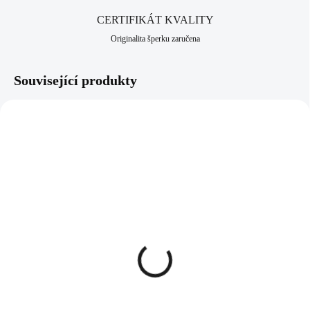
dlouhodobou šperkařskou a bižuterní historii.
CERTIFIKÁT KVALITY
Originalita šperku zaručena
Související produkty
92300069CR
92300069MULTI
SKLADEM
SKLADEM
(>5 KS)
(>5 KS)
Stříbrný náhrdelník
Stříbrný náhrdelník
kapka s krystaly
kapka s krystaly
Swarovski Crystal
Swarovski Multi (Stříbro
(Stříbro 925/1000)
925/1000)
1 998 Kč
1 998 Kč