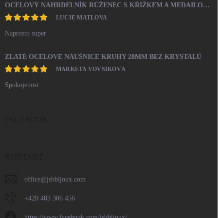
OCELOVÝ NÁHRDELNÍK RŮŽENEC S KŘÍŽKEM A MEDAILONEM
LUCIE MATLOVA
Naprosto super
ZLATÉ OCELOVÉ NÁUŠNICE KRUHY 20MM BEZ KRYSTALŮ
MARKÉTA VOVSÍKOVÁ
Spokojenost
FACEBOOK
KONTAKT
office
@
jsbbijoux.com
+420 483 306 456
https://www.facebook.com/jsbbijoux/