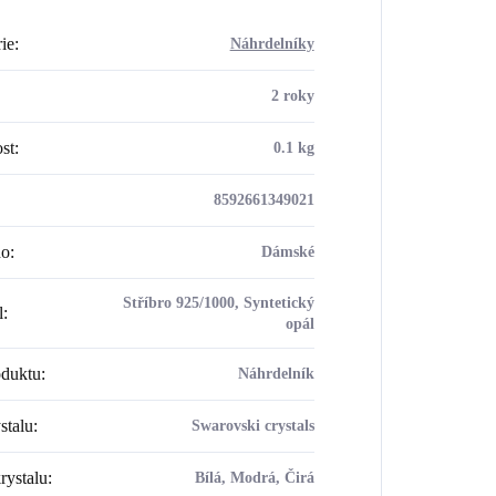
ie
:
Náhrdelníky
2 roky
st
:
0.1 kg
8592661349021
ho
:
Dámské
Stříbro 925/1000, Syntetický
l
:
opál
oduktu
:
Náhrdelník
stalu
:
Swarovski crystals
rystalu
:
Bílá, Modrá, Čirá