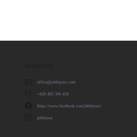
KONTAKT
office
@
jsbbijoux.com
+420 483 306 456
https://www.facebook.com/jsbbijoux/
jsbbijoux