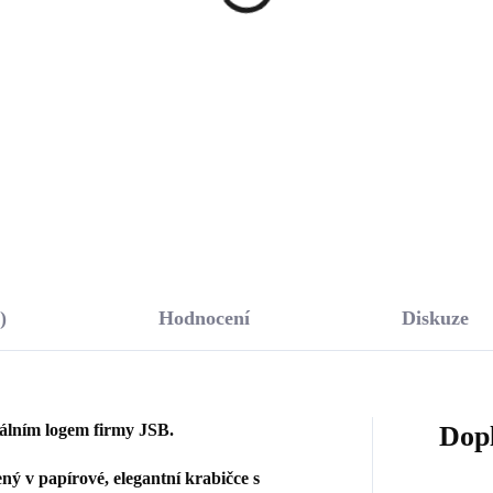
atým opálem a krystaly
opálem a krystaly
rovski Blue velké
Swarovski Blue velké
1 633 Kč
říbro 925/1000)
633 Kč
(Stříbro 925/1000)
1 349,59 Kč bez DPH
49,59 Kč bez DPH
Do košíku
Do košíku
)
Hodnocení
Diskuze
nálním logem firmy JSB.
Dop
ý v papírové, elegantní krabičce s