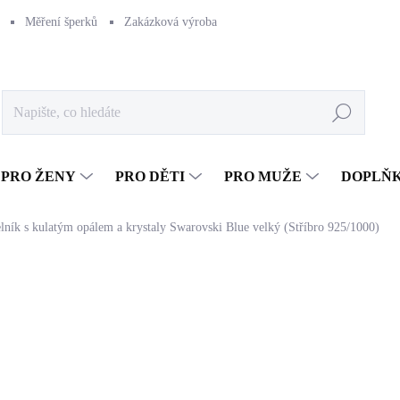
Měření šperků
Zakázková výroba
Naše výroba
Péče o šperk
Hledat
PRO ŽENY
PRO DĚTI
PRO MUŽE
DOPLŇ
elník s kulatým opálem a krystaly Swarovski Blue velký (Stříbro 925/1000)
1 243 Kč
1 027,27 Kč bez DPH
Měrná
SKLADEM
(>5 KS)