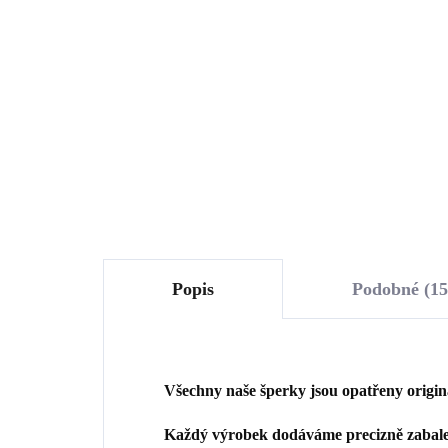
kul
opálem a krystaly
Swa
Swarovski Blue velký
1 243 Kč
(St
(Stříbro 925/1000)
1 
1 027,27 Kč bez DPH
1 3
Do košíku
Popis
Podobné (15
Všechny naše šperky jsou opatřeny origi
Každý výrobek dodáváme precizně zabalen