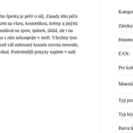
Kategor
 šperku je péče o něj. Zásady této péče
kem na vlasy, kosmetikou, krémy a jinými
Záruka
:
dávat na sport, spánek, úklid, ale i na
 se s ním nekoupejte v moři. Všechny tyto
Hmotno
Pokud váš milovaný kousek zrovna nenosíte,
rábal. Podrobnější pokyny najdete v naší
EAN
:
Pro ko
Materiá
Typ pr
Typ kry
Barva k