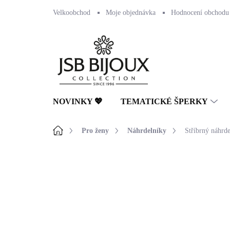
Přejít
Velkoobchod
Moje objednávka
Hodnocení obchodu
na
obsah
NOVINKY 💖
TEMATICKÉ ŠPERKY
Domů
Pro ženy
Náhrdelníky
Stříbrný náhrd
Neohodnoceno
Podrobnosti hodnocení
NOVINKA
🇨🇿 ČESKÁ VÝROBA
💎 RUČNÍ PRÁCE