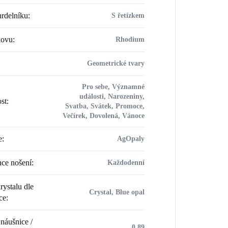
rdelníku
:
S řetízkem
kovu
:
Rhodium
Geometrické tvary
Pro sebe, Významné
události, Narozeniny,
ost
:
Svatba, Svátek, Promoce,
Večírek, Dovolená, Vánoce
e
:
AgOpaly
ce nošení
:
Každodenní
rystalu dle
Crystal, Blue opal
ce
:
náušnice /
0.89