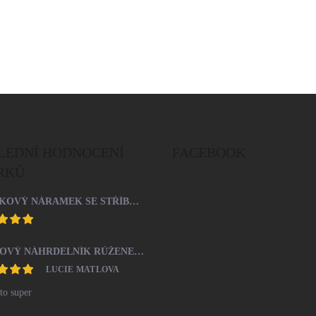
LEDNÍ HODNOCENÍ
FACEBOOK
RKŮ
ŠŇŮRKOVÝ NÁRAMEK SE STŘÍBRNÝM PŘÍVĚSKEM SRDCE A KRYSTALY SWAROVSKI CRYSTAL (STŘÍBRO 925/1000)
OCELOVÝ NÁHRDELNÍK RŮŽENEC S KŘÍŽKEM A MEDAILONEM
LUCIE MATLOVA
to super