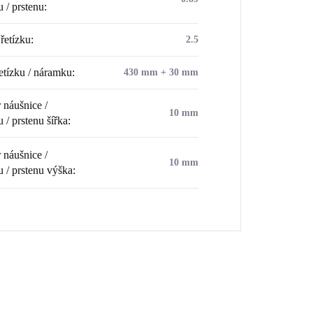
u / prstenu
:
řetízku
:
2.5
etízku / náramku
:
430 mm + 30 mm
náušnice /
10 mm
 / prstenu šířka
:
náušnice /
10 mm
u / prstenu výška
: