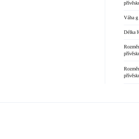
přívěsk
Váha g 
Délka ř
Rozměr 
přívěsku
Rozměr 
přívěsk