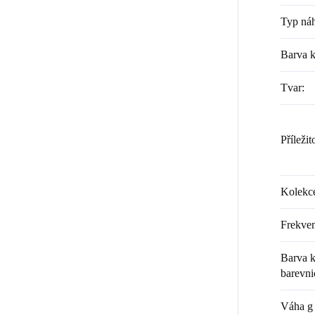
Typ náh
Barva 
Tvar
:
Příležit
Kolekc
Frekven
Barva k
barevni
Váha g 