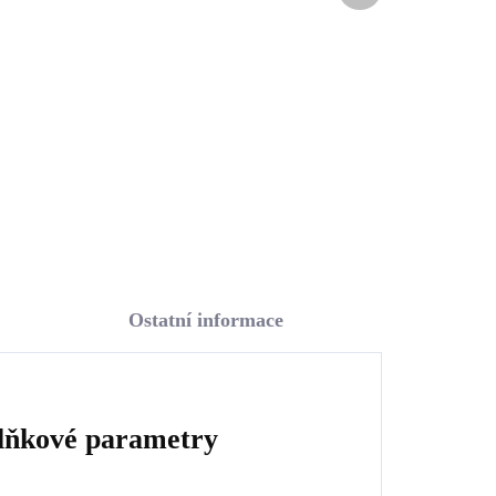
Swarovski Blue velký
(Stříbro 925/1000)
2 287 Kč
1 890,08 Kč bez DPH
Do košíku
Ostatní informace
lňkové parametry