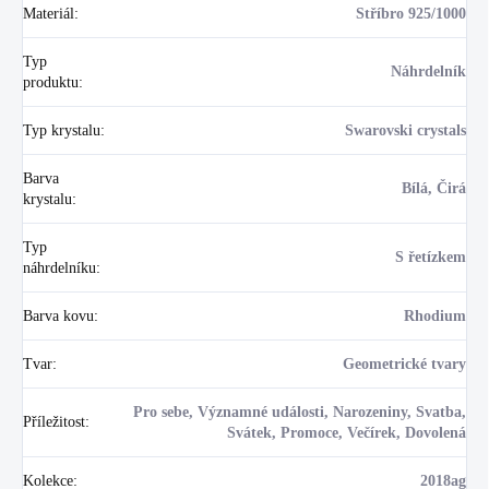
Materiál
:
Stříbro 925/1000
Typ
Náhrdelník
produktu
:
Typ krystalu
:
Swarovski crystals
Barva
Bílá, Čirá
krystalu
:
Typ
S řetízkem
náhrdelníku
:
Barva kovu
:
Rhodium
Tvar
:
Geometrické tvary
Pro sebe, Významné události, Narozeniny, Svatba,
Příležitost
:
Svátek, Promoce, Večírek, Dovolená
Kolekce
:
2018ag