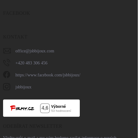
FACEBOOK
KONTAKT
office
@
jsbbijoux.com
+420 483 306 456
https://www.facebook.com/jsbbijoux/
jsbbijoux
ODEBÍRAT NEWSLETTER
Vložte svůj e-mail a my vám budeme zasílat informace o nových