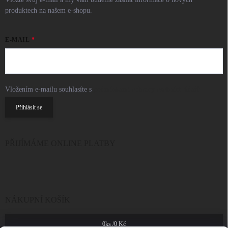
produktech na našem e-shopu.
E-MAIL
Vložením e-mailu souhlasíte s
podmínkami ochrany osobních údajů
Přihlásit se
PŘIJÍMÁME ONLINE PLATBY
NÁKUPNÍ KOŠÍK
0
ks /
0 Kč