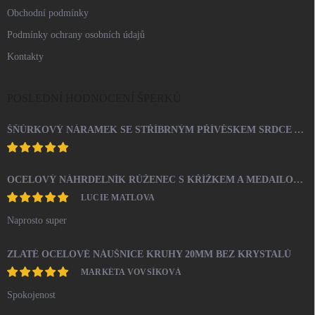
Obchodní podmínky
Podmínky ochrany osobních údajů
Kontakty
POSLEDNÍ HODNOCENÍ ŠPERKŮ
ŠŇŮRKOVÝ NÁRAMEK SE STŘÍBRNÝM PŘÍVĚSKEM SRDCE A KRYSTALY SWAROVSKI CRYSTAL (STŘÍBRO 925/1000)
OCELOVÝ NÁHRDELNÍK RŮŽENEC S KŘÍŽKEM A MEDAILONEM
LUCIE MATLOVA
Naprosto super
ZLATÉ OCELOVÉ NÁUŠNICE KRUHY 20MM BEZ KRYSTALŮ
MARKÉTA VOVSÍKOVÁ
Spokojenost