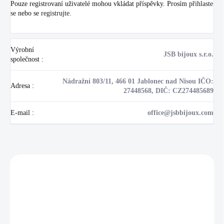
Pouze registrovaní uživatelé mohou vkládat příspěvky. Prosím
přihlaste
se
nebo se
registrujte
.
Výrobní
JSB bijoux s.r.o.
společnost
:
Nádražní 803/11, 466 01 Jablonec nad Nisou IČO:
Adresa
:
27448568, DIČ: CZ274485689
E-mail
:
office@jsbbijoux.com
Zákazníci také nakoupili
NOVINKA
17405
🇨🇿 ČESKÁ VÝROBA