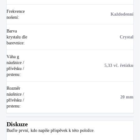
Frekvence
Každodenní
nošení
:
Barva
krystalu dle
Crystal
barevnice
:
Váha g
náušnice /
5,33 vč. řetízku
přívěsku /
prstenu
:
Rozměr
náušnice /
20 mm
přívěsku /
prstenu
:
Diskuze
Buďte první, kdo napíše příspěvek k této položce.