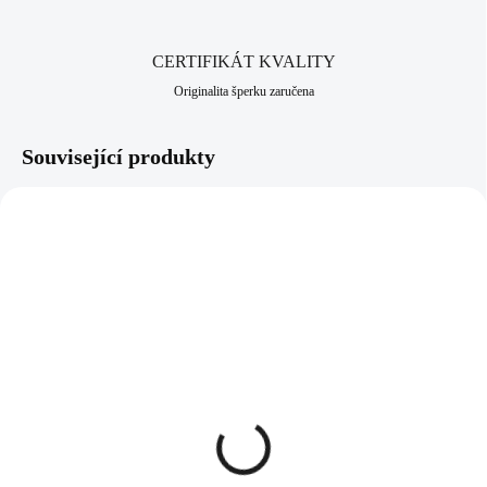
CERTIFIKÁT KVALITY
Originalita šperku zaručena
Související produkty
61300789CAL
92300185VIO
SKLADEM
SKLADEM
(>5 KS)
(>5 KS)
Ocelový náhrdelník kruh s
Stříbrný náhrdelník s
vyplněným středem
přívěskem lentilky s
krystaly Swarovski
krystaly Swarovski Violet