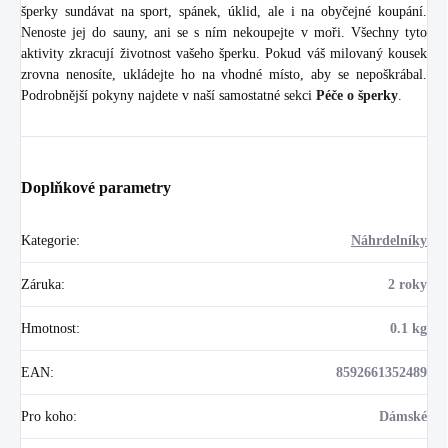
šperky sundávat na sport, spánek, úklid, ale i na obyčejné koupání.
Nenoste jej do sauny, ani se s ním nekoupejte v moři. Všechny tyto
aktivity zkracují životnost vašeho šperku. Pokud váš milovaný kousek
zrovna nenosíte, ukládejte ho na vhodné místo, aby se nepoškrábal.
Podrobnější pokyny najdete v naší samostatné sekci
Péče o šperky
.
Doplňkové parametry
Kategorie
:
Náhrdelníky
Záruka
:
2 roky
Hmotnost
:
0.1 kg
EAN
:
8592661352489
Pro koho
:
Dámské