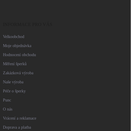
p
a
t
í
INFORMACE PRO VÁS
Velkoobchod
Moje objednávka
Hodnocení obchodu
Měření šperků
Zakázková výroba
Naše výroba
Péče o šperky
Punc
O nás
Vrácení a reklamace
Doprava a platba