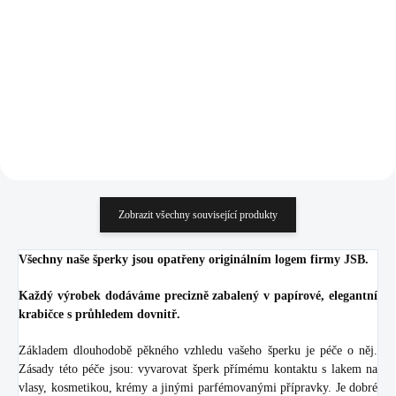
Crystal
(Stříbro 925/1000)
834 Kč
1 113 Kč
689,26 Kč bez DPH
919,83 Kč bez DPH
Do košíku
Do košíku
Zobrazit všechny související produkty
Všechny naše šperky jsou opatřeny originálním logem firmy JSB.
Každý výrobek dodáváme precizně zabalený v papírové, elegantní
krabičce s průhledem dovnitř.
Základem dlouhodobě pěkného vzhledu vašeho šperku je péče o něj.
Zásady této péče jsou: vyvarovat šperk přímému kontaktu s lakem na
vlasy, kosmetikou, krémy a jinými parfémovanými přípravky. Je dobré