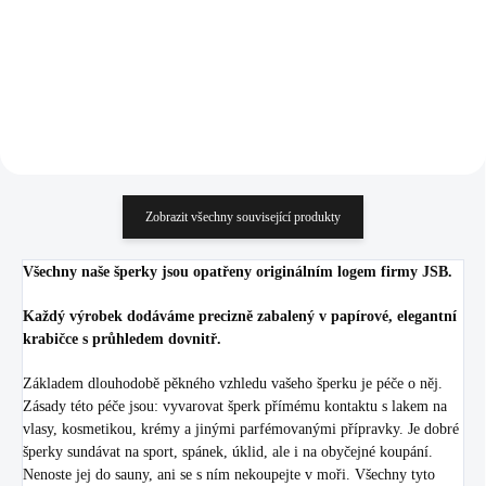
1 324,79 Kč bez DPH
692,56 Kč bez DPH
Do košíku
Do košíku
Zobrazit všechny související produkty
Všechny naše šperky jsou opatřeny originálním logem firmy JSB.
Každý výrobek dodáváme precizně zabalený v papírové, elegantní
krabičce s průhledem dovnitř.
Základem dlouhodobě pěkného vzhledu vašeho šperku je péče o něj.
Zásady této péče jsou: vyvarovat šperk přímému kontaktu s lakem na
vlasy, kosmetikou, krémy a jinými parfémovanými přípravky. Je dobré
šperky sundávat na sport, spánek, úklid, ale i na obyčejné koupání.
Nenoste jej do sauny, ani se s ním nekoupejte v moři. Všechny tyto