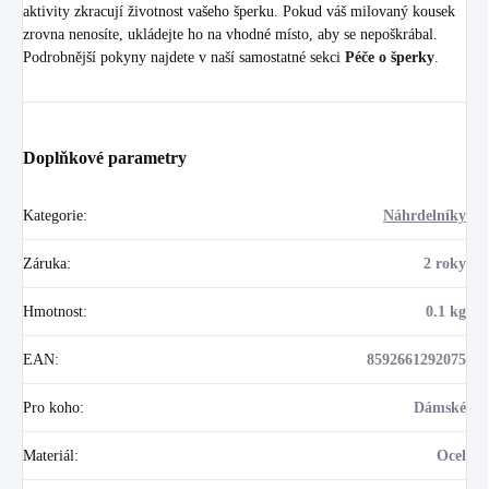
aktivity zkracují životnost vašeho šperku. Pokud váš milovaný kousek
zrovna nenosíte, ukládejte ho na vhodné místo, aby se nepoškrábal.
Podrobnější pokyny najdete v naší samostatné sekci
Péče o šperky
.
Doplňkové parametry
Kategorie
:
Náhrdelníky
Záruka
:
2 roky
Hmotnost
:
0.1 kg
EAN
:
8592661292075
Pro koho
:
Dámské
Materiál
:
Ocel