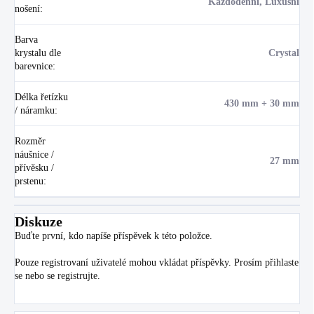
Každodenní, Luxusní
nošení
:
Barva
krystalu dle
Crystal
barevnice
:
Délka řetízku
430 mm + 30 mm
/ náramku
:
Rozměr
náušnice /
27 mm
přívěsku /
prstenu
:
Diskuze
Buďte první, kdo napíše příspěvek k této položce.
Pouze registrovaní uživatelé mohou vkládat příspěvky. Prosím
přihlaste
se
nebo se
registrujte
.