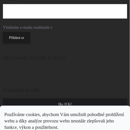
Vložením e-mailu souhlasíte s
podmínkami ochrany osobních údajů
Přihlásit se
PŘIJÍMÁME ONLINE PLATBY
NÁKUPNÍ KOŠÍK
0
ks /
0 Kč
Používáme cookies, abychom Vám umožnili pohodlné prohlížení
webu a díky analýze provozu webu neustále zlepšovali jeho
funkce, výkon a použitelnost.