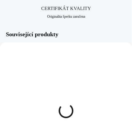
CERTIFIKÁT KVALITY
Originalita šperku zaručena
Související produkty
92300325JET
61300675CR
SKLADEM
SKLADEM
(>5 KS)
(>5 KS)
Stříbrný náhrdelník
Náhrdelník z bižuterní
kulatý přívěsek s krystaly
slitiny dva řetízky s
ve tvaru srdcí Swarovski
přívěsky doplněné o
Jet (Stříbro 925/1000)
krystal Swarovski Crystal
1 603 Kč
838 Kč