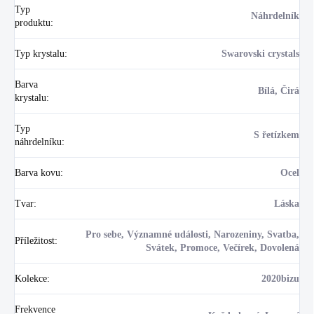
Typ
Náhrdelník
produktu
:
Typ krystalu
:
Swarovski crystals
Barva
Bílá, Čirá
krystalu
:
Typ
S řetízkem
náhrdelníku
:
Barva kovu
:
Ocel
Tvar
:
Láska
Pro sebe, Významné události, Narozeniny, Svatba,
Příležitost
:
Svátek, Promoce, Večírek, Dovolená
Kolekce
:
2020bizu
Frekvence