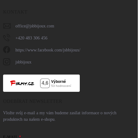
KONTAKT
office
@
jsbbijoux.com
+420 483 306 456
https://www.facebook.com/jsbbijoux/
jsbbijoux
ODEBÍRAT NEWSLETTER
Vložte svůj e-mail a my vám budeme zasílat informace o nových
produktech na našem e-shopu.
E-MAIL