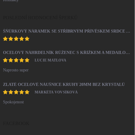
POSLEDNÍ HODNOCENÍ ŠPERKŮ
ŠŇŮRKOVÝ NÁRAMEK SE STŘÍBRNÝM PŘÍVĚSKEM SRDCE A KRYSTALY SWAROVSKI CRYSTAL (STŘÍBRO 925/1000)
OCELOVÝ NÁHRDELNÍK RŮŽENEC S KŘÍŽKEM A MEDAILONEM
LUCIE MATLOVA
Naprosto super
ZLATÉ OCELOVÉ NÁUŠNICE KRUHY 20MM BEZ KRYSTALŮ
MARKÉTA VOVSÍKOVÁ
Spokojenost
FACEBOOK