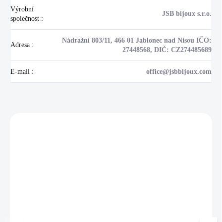
Výrobní
JSB bijoux s.r.o.
společnost
:
Nádražní 803/11, 466 01 Jablonec nad Nisou IČO:
Adresa
:
27448568, DIČ: CZ274485689
E-mail
:
office@jsbbijoux.com
Zákazníci také nakoupili
NOVINKA
17405
🇨🇿 ČESKÁ VÝROBA