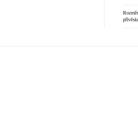
Rozměr 
přívěsk
Zákazníci také nakoupili
💎 RUČNÍ PRÁCE
20369
9240008
🇨🇿 ČESKÁ VÝROBA