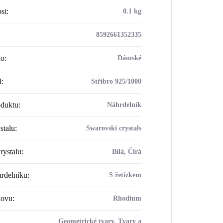
st
:
0.1 kg
8592661352335
ho
:
Dámské
l
:
Stříbro 925/1000
oduktu
:
Náhrdelník
stalu
:
Swarovski crystals
rystalu
:
Bílá, Čirá
rdelníku
:
S řetízkem
kovu
:
Rhodium
Geometrické tvary, Tvary a