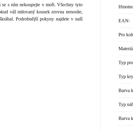
i se s ním nekoupejte v moři. Všechny tyto
Hmotno
 Pokud váš milovaný kousek zrovna nenosíte,
škrábal. Podrobnější pokyny najdete v naší
EAN
:
Pro ko
Materiá
Typ pr
Typ kry
Barva k
Typ náh
Barva 