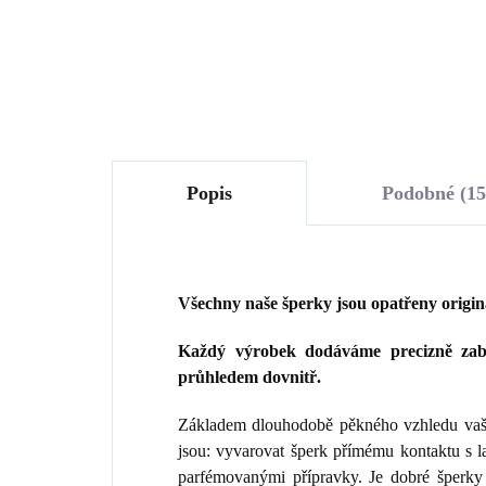
Do košíku
Popis
Podobné (15
Všechny naše šperky jsou opatřeny origi
Každý výrobek dodáváme precizně zaba
průhledem dovnitř.
Základem dlouhodobě pěkného vzhledu vaše
jsou: vyvarovat šperk přímému kontaktu s 
parfémovanými přípravky. Je dobré šperky 