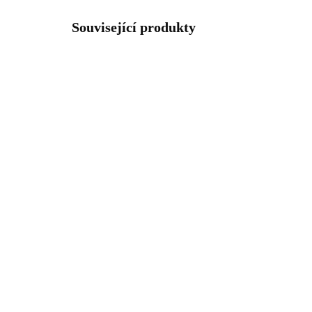
Související produkty
92400184CR
SKLADEM
(>5 KS)
Stříbrné náušnice klapky s
Náh
přívěskem dvou vlnek
sli
svírajících kuličku s
kry
krystaly Swarovski
Cry
1 665 Kč
43
Crystal (Stříbro 925/1000)
1 376,03 Kč bez DPH
362