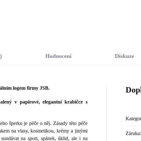
Do košíku
Do košíku
)
Hodnocení
Diskuze
nálním logem firmy JSB.
Dop
lený v papírové, elegantní krabičce s
Kategor
ho šperku je péče o něj. Zásady této péče
lakem na vlasy, kosmetikou, krémy a jinými
Záruka
:
sundávat na sport, spánek, úklid, ale i na