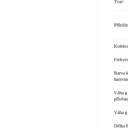
Tvar
:
Příležit
Kolekc
Frekven
Barva k
barevni
Váha g 
přívěsk
Váha g 
Délka ř