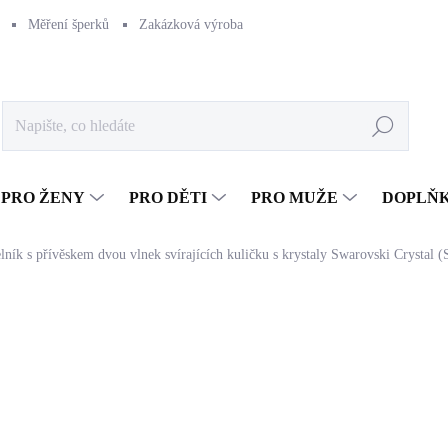
Měření šperků
Zakázková výroba
Naše výroba
Péče o šperk
Hledat
PRO ŽENY
PRO DĚTI
PRO MUŽE
DOPLŇ
lník s přívěskem dvou vlnek svírajících kuličku s krystaly Swarovski Crystal (
1 166 Kč
963,64 Kč bez DPH
Měrná
SKLADEM
(>5 KS)