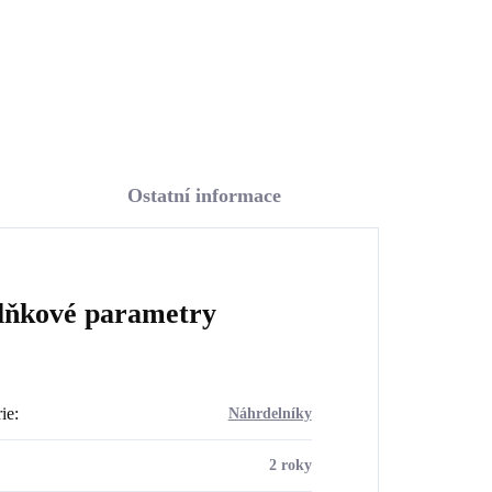
Do košíku
Ostatní informace
lňkové parametry
ie
:
Náhrdelníky
2 roky