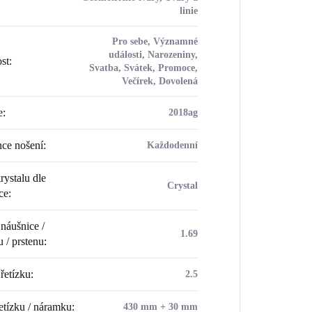
linie
Pro sebe, Významné
události, Narozeniny,
ost
:
Svatba, Svátek, Promoce,
Večírek, Dovolená
e
:
2018ag
ce nošení
:
Každodenní
rystalu dle
Crystal
ce
:
náušnice /
1.69
u / prstenu
:
řetízku
:
2.5
etízku / náramku
:
430 mm + 30 mm