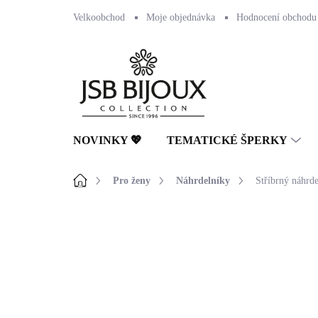
Přejít
Velkoobchod
Moje objednávka
Hodnocení obchodu
na
obsah
NOVINKY 💖
TEMATICKÉ ŠPERKY
Domů
Pro ženy
Náhrdelníky
Stříbrný náhrde
Neohodnoceno
Podrobnosti hodnocení
🇨🇿 ČESKÁ VÝROBA
💎 RUČNÍ PRÁCE