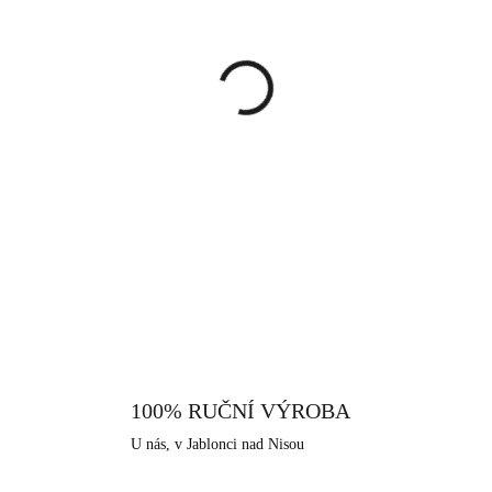
cena:
MŮŽEME DORUČIT DO:
13.8.
−
+
Náhrdelník s podlouhlým přívě
barvě. Přívěsek je ve tvaru dvou
Tento podlouhlý náhrdelník 
naleznete i náušnice, které 
DETAILNÍ INFORMACE
pravého stříbra ryzosti 925/100
dodává šperku vysoký lesk, pe
Neobsahuje nikl a proto je vhod
které nabízíme, je i tento vyrob
které má dlouhodobou šperkařskou
100% RUČNÍ VÝROBA
U nás, v Jablonci nad Nisou