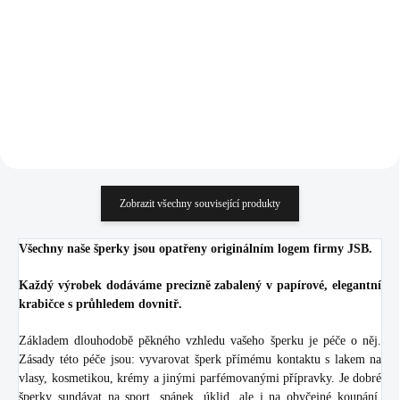
925/1000)
krystaly Swarovski Light
974 Kč
1 568 Kč
Rose
804,96 Kč bez DPH
1 295,87 Kč bez DPH
Do košíku
Do košíku
Zobrazit všechny související produkty
Všechny naše šperky jsou opatřeny originálním logem firmy JSB.
Každý výrobek dodáváme precizně zabalený v papírové, elegantní
krabičce s průhledem dovnitř.
Základem dlouhodobě pěkného vzhledu vašeho šperku je péče o něj.
Zásady této péče jsou: vyvarovat šperk přímému kontaktu s lakem na
vlasy, kosmetikou, krémy a jinými parfémovanými přípravky. Je dobré
šperky sundávat na sport, spánek, úklid, ale i na obyčejné koupání.