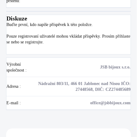
prstenu
:
Diskuze
Buďte první, kdo napíše příspěvek k této položce.
Pouze registrovaní uživatelé mohou vkládat příspěvky. Prosím
přihlaste
se
nebo se
registrujte
.
Výrobní
JSB bijoux s.r.o.
společnost
:
Nádražní 803/11, 466 01 Jablonec nad Nisou IČO:
Adresa
:
27448568, DIČ: CZ274485689
E-mail
:
office@jsbbijoux.com
Zákazníci také nakoupili