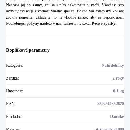
Nenoste jej do sauny, ani se s ním nekoupejte v moři. Všechny tyto
aktivity zkracují životnost vašeho šperku. Pokud váš milovaný kousek
zrovna nenosíte, ukládejte ho na vhodné místo, aby se nepoškrábal.
Podrobnější pokyny najdete v naší samostatné sekci
Péče o šperky
.
Doplňkové parametry
Kategorie
:
Náhrdelníky
Záruka
:
2 roky
Hmotnost
:
0.1 kg
EAN
:
8592661352670
Pro koho
:
Dámské
Materiál
:
Stříbro 925/1000