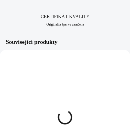
CERTIFIKÁT KVALITY
Originalita šperku zaručena
Související produkty
92400234WH
61300763RO
SKLADEM
SKLADEM
(>5 KS)
(>5 KS)
Stříbrné náušnice háčky
Ocelový náhrdelník s
ve tvaru pandy ozdobené
kamenem ve tvaru
bílou perlou (Stříbro
hvězdice doplněný