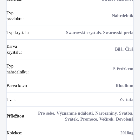
Typ
Náhrdelník
produktu
:
Typ krystalu
:
Swarovski crystals, Swarovski perla
Barva
Bílá, Čirá
krystalu
:
Typ
S řetízkem
náhrdelníku
:
Barva kovu
:
Rhodium
Tvar
:
Zvířata
Pro sebe, Významné události, Narozeniny, Svatba,
Příležitost
:
Svátek, Promoce, Večírek, Dovolená
Kolekce
:
2018ag