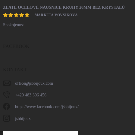
ZLATÉ OCELOVÉ NÁUŠNICE KRUHY 20MM BEZ KRYSTALŮ
MARKÉTA VOVSÍKOVÁ
Spokojenost
FACEBOOK
KONTAKT
office
@
jsbbijoux.com
+420 483 306 456
https://www.facebook.com/jsbbijoux/
jsbbijoux