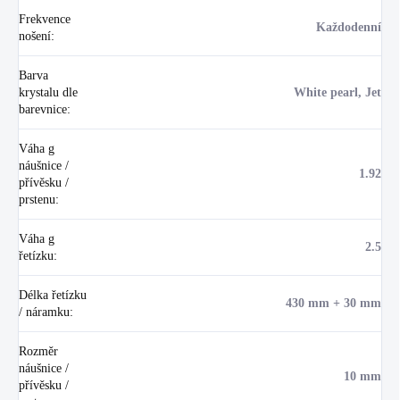
Frekvence
Každodenní
nošení
:
Barva
krystalu dle
White pearl, Jet
barevnice
:
Váha g
náušnice /
1.92
přívěsku /
prstenu
:
Váha g
2.5
řetízku
:
Délka řetízku
430 mm + 30 mm
/ náramku
:
Rozměr
náušnice /
10 mm
přívěsku /