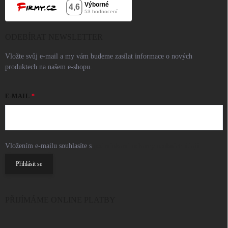
ODEBÍRAT NEWSLETTER
Vložte svůj e-mail a my vám budeme zasílat informace o nových
produktech na našem e-shopu.
E-MAIL
Vložením e-mailu souhlasíte s
podmínkami ochrany osobních údajů
Přihlásit se
PŘIJÍMÁME ONLINE PLATBY