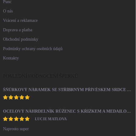
Punc
O nás
Vrácení a reklamace
Doprava a platba
Obchodní podmínky
Podmínky ochrany osobních údajů
Kontakty
POSLEDNÍ HODNOCENÍ ŠPERKŮ
ŠŇŮRKOVÝ NÁRAMEK SE STŘÍBRNÝM PŘÍVĚSKEM SRDCE A KRYSTALY SWAROVSKI CRYSTAL (STŘÍBRO 925/1000)
OCELOVÝ NÁHRDELNÍK RŮŽENEC S KŘÍŽKEM A MEDAILONEM
LUCIE MATLOVA
Naprosto super