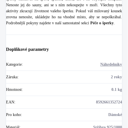
Nenoste jej do sauny, ani se s ním nekoupejte v moři. Všechny tyto
aktivity zkracují životnost vašeho šperku. Pokud váš milovaný kousek
zrovna nenosíte, ukládejte ho na vhodné místo, aby se nepoškrábal.
Podrobnější pokyny najdete v naší samostatné sekci
Péče o šperky
.
Doplňkové parametry
Kategorie
:
Náhrdelníky
Záruka
:
2 roky
Hmotnost
:
0.1 kg
EAN
:
8592661352724
Pro koho
:
Dámské
Materiál
:
Stříbro 925/1000