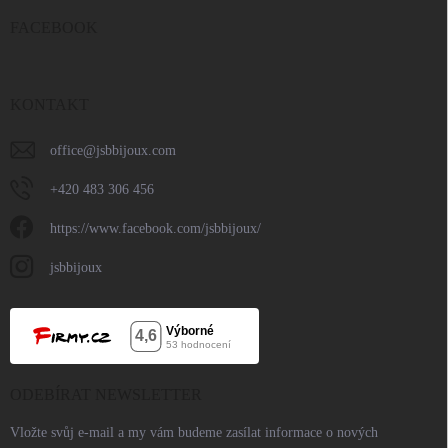
FACEBOOK
KONTAKT
office
@
jsbbijoux.com
+420 483 306 456
https://www.facebook.com/jsbbijoux/
jsbbijoux
ODEBÍRAT NEWSLETTER
Vložte svůj e-mail a my vám budeme zasílat informace o nových