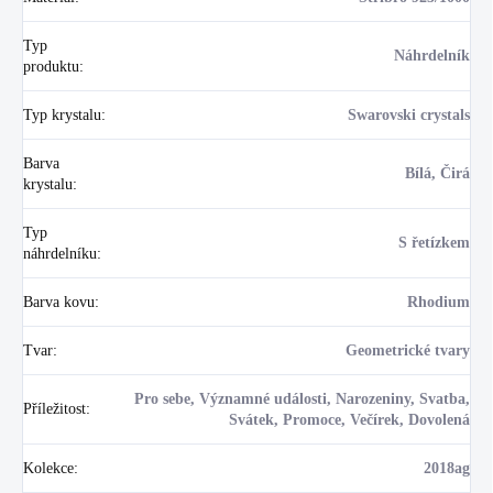
Typ
Náhrdelník
produktu
:
Typ krystalu
:
Swarovski crystals
Barva
Bílá, Čirá
krystalu
:
Typ
S řetízkem
náhrdelníku
:
Barva kovu
:
Rhodium
Tvar
:
Geometrické tvary
Pro sebe, Významné události, Narozeniny, Svatba,
Příležitost
:
Svátek, Promoce, Večírek, Dovolená
Kolekce
:
2018ag