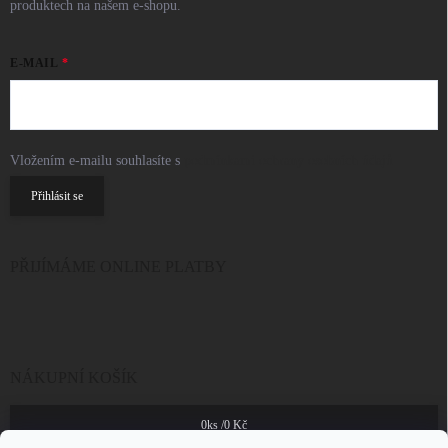
produktech na našem e-shopu.
E-MAIL
Vložením e-mailu souhlasíte s
podmínkami ochrany osobních údajů
Přihlásit se
PŘIJÍMÁME ONLINE PLATBY
NÁKUPNÍ KOŠÍK
0
ks /
0 Kč