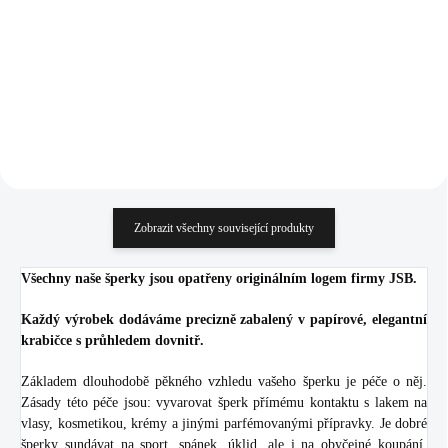
Crystal
malý (Stříbro 925/1000)
628 Kč
1 648 Kč
519,01 Kč bez DPH
1 361,98 Kč bez DPH
Do košíku
Do košíku
Zobrazit všechny související produkty
Všechny naše šperky jsou opatřeny originálním logem firmy JSB.
Každý výrobek dodáváme precizně zabalený v papírové, elegantní
krabičce s průhledem dovnitř.
Základem dlouhodobě pěkného vzhledu vašeho šperku je péče o něj.
Zásady této péče jsou: vyvarovat šperk přímému kontaktu s lakem na
vlasy, kosmetikou, krémy a jinými parfémovanými přípravky. Je dobré
šperky sundávat na sport, spánek, úklid, ale i na obyčejné koupání.