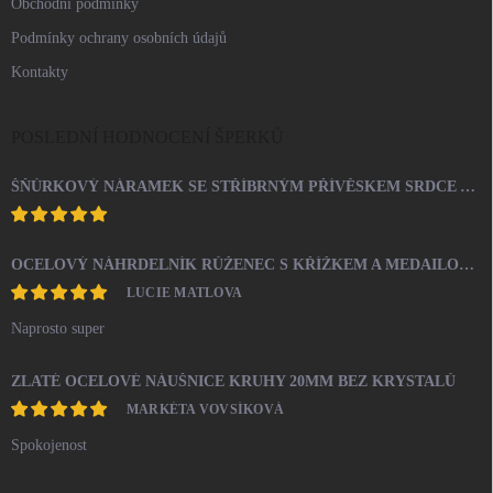
Obchodní podmínky
Podmínky ochrany osobních údajů
Kontakty
POSLEDNÍ HODNOCENÍ ŠPERKŮ
ŠŇŮRKOVÝ NÁRAMEK SE STŘÍBRNÝM PŘÍVĚSKEM SRDCE A KRYSTALY SWAROVSKI CRYSTAL (STŘÍBRO 925/1000)
OCELOVÝ NÁHRDELNÍK RŮŽENEC S KŘÍŽKEM A MEDAILONEM
LUCIE MATLOVA
Naprosto super
ZLATÉ OCELOVÉ NÁUŠNICE KRUHY 20MM BEZ KRYSTALŮ
MARKÉTA VOVSÍKOVÁ
Spokojenost