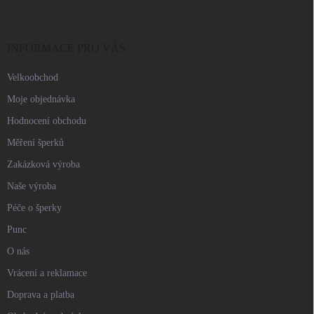
p
a
t
í
INFORMACE PRO VÁS
Velkoobchod
Moje objednávka
Hodnocení obchodu
Měření šperků
Zakázková výroba
Naše výroba
Péče o šperky
Punc
O nás
Vrácení a reklamace
Doprava a platba