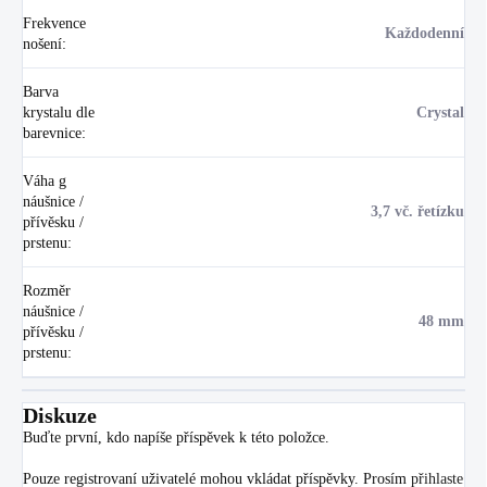
Frekvence
Každodenní
nošení
:
Barva
krystalu dle
Crystal
barevnice
:
Váha g
náušnice /
3,7 vč. řetízku
přívěsku /
prstenu
:
Rozměr
náušnice /
48 mm
přívěsku /
prstenu
:
Diskuze
Buďte první, kdo napíše příspěvek k této položce.
Pouze registrovaní uživatelé mohou vkládat příspěvky. Prosím
přihlaste