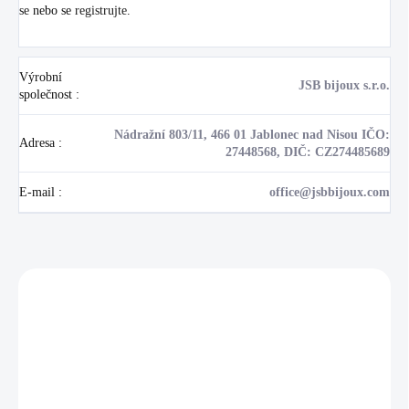
se
nebo se
registrujte
.
Výrobní
JSB bijoux s.r.o.
společnost
:
Nádražní 803/11, 466 01 Jablonec nad Nisou IČO:
Adresa
:
27448568, DIČ: CZ274485689
E-mail
:
office@jsbbijoux.com
Zákazníci také nakoupili
NOVINKA
17405
🇨🇿 ČESKÁ VÝROBA