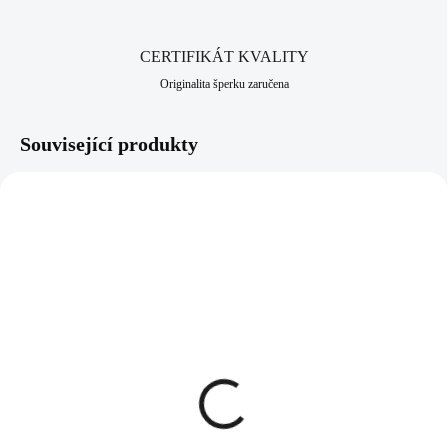
CERTIFIKÁT KVALITY
Originalita šperku zaručena
Související produkty
61300589CR
92300171ICE
SKLADEM
SKLADEM
(>5 KS)
(>5 KS)
Náhrdelník z bižuterní
Stříbrný náhrdelník s
slitiny osten na oválech s
přívěskem oválu s dírou a
krystaly Swarovski
krystaly Swarovski Ice