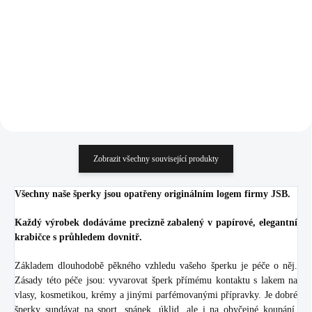
925/1000)
925/1000)
686 Kč
3 011 Kč
566,94 Kč bez DPH
2 488,43 Kč bez DPH
Do košíku
Do košíku
Zobrazit všechny související produkty
Všechny naše šperky jsou opatřeny originálním logem firmy JSB.
Každý výrobek dodáváme precizně zabalený v papírové, elegantní
krabičce s průhledem dovnitř.
Základem dlouhodobě pěkného vzhledu vašeho šperku je péče o něj.
Zásady této péče jsou: vyvarovat šperk přímému kontaktu s lakem na
vlasy, kosmetikou, krémy a jinými parfémovanými přípravky. Je dobré
šperky sundávat na sport, spánek, úklid, ale i na obyčejné koupání.