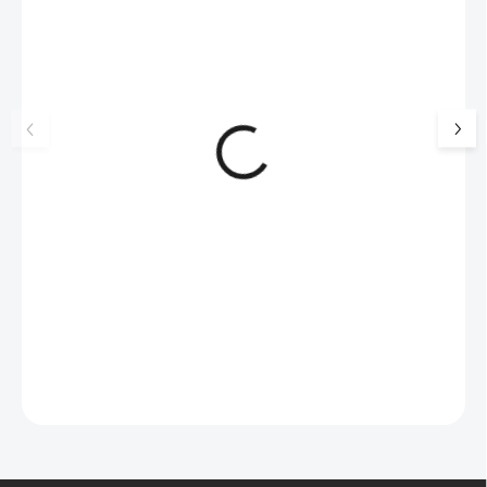
17405
🇨🇿 ČESKÁ VÝROBA
Luxusní dárková krabička na
Šperkovnice malá b
šperky JSB - šedá
399 Kč
330 Kč bez DPH
99 Kč
SKLADEM
(>5 KS)
82 Kč bez DPH
Do košíku
Do košíku