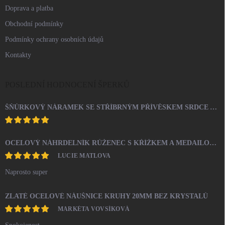
Doprava a platba
Obchodní podmínky
Podmínky ochrany osobních údajů
Kontakty
POSLEDNÍ HODNOCENÍ ŠPERKŮ
ŠŇŮRKOVÝ NÁRAMEK SE STŘÍBRNÝM PŘÍVĚSKEM SRDCE A KRYSTALY SWAROVSKI CRYSTAL (STŘÍBRO 925/1000)
OCELOVÝ NÁHRDELNÍK RŮŽENEC S KŘÍŽKEM A MEDAILONEM
LUCIE MATLOVA
Naprosto super
ZLATÉ OCELOVÉ NÁUŠNICE KRUHY 20MM BEZ KRYSTALŮ
MARKÉTA VOVSÍKOVÁ