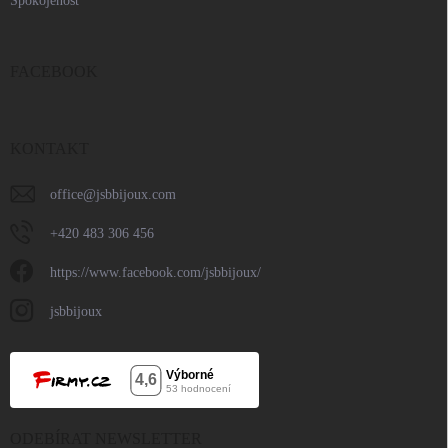
Spokojenost
FACEBOOK
KONTAKT
office
@
jsbbijoux.com
+420 483 306 456
https://www.facebook.com/jsbbijoux/
jsbbijoux
ODEBÍRAT NEWSLETTER