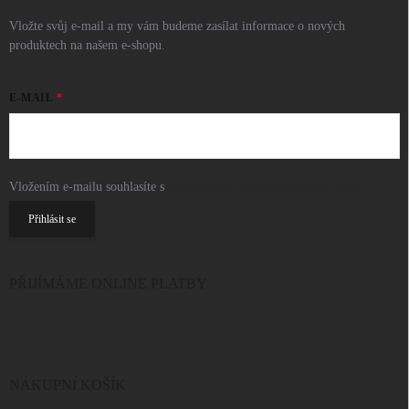
Vložte svůj e-mail a my vám budeme zasílat informace o nových
produktech na našem e-shopu.
E-MAIL
Vložením e-mailu souhlasíte s
podmínkami ochrany osobních údajů
Přihlásit se
PŘIJÍMÁME ONLINE PLATBY
NÁKUPNÍ KOŠÍK