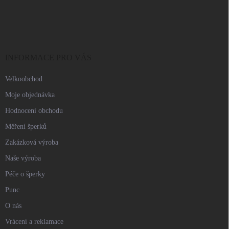
Z
á
p
a
t
í
INFORMACE PRO VÁS
Velkoobchod
Moje objednávka
Hodnocení obchodu
Měření šperků
Zakázková výroba
Naše výroba
Péče o šperky
Punc
O nás
Vrácení a reklamace