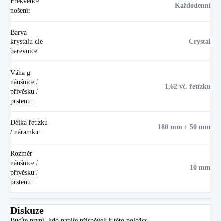
Frekvence
Každodenní
nošení
:
Barva
krystalu dle
Crystal
barevnice
:
Váha g
náušnice /
1,62 vč. řetízku
přívěsku /
prstenu
:
Délka řetízku
180 mm + 50 mm
/ náramku
:
Rozměr
náušnice /
10 mm
přívěsku /
prstenu
:
Diskuze
Buďte první, kdo napíše příspěvek k této položce.