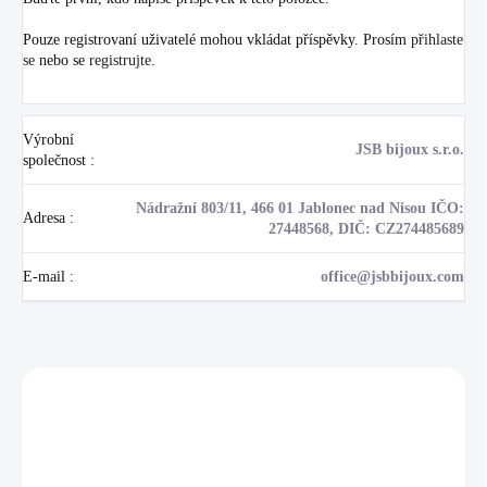
Pouze registrovaní uživatelé mohou vkládat příspěvky. Prosím
přihlaste
se
nebo se
registrujte
.
Výrobní
JSB bijoux s.r.o.
společnost
:
Nádražní 803/11, 466 01 Jablonec nad Nisou IČO:
Adresa
:
27448568, DIČ: CZ274485689
E-mail
:
office@jsbbijoux.com
Zákazníci také nakoupili
NOVINKA