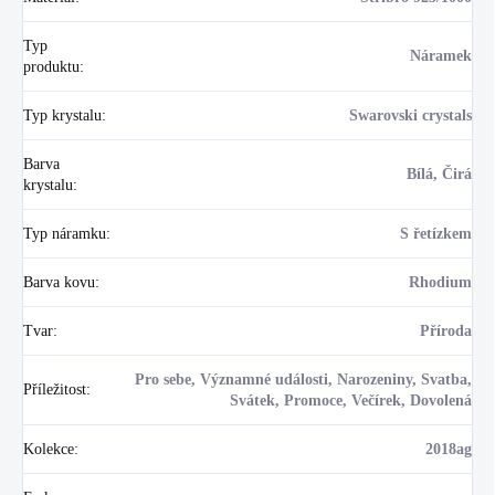
Typ
Náramek
produktu
:
Typ krystalu
:
Swarovski crystals
Barva
Bílá, Čirá
krystalu
:
Typ náramku
:
S řetízkem
Barva kovu
:
Rhodium
Tvar
:
Příroda
Pro sebe, Významné události, Narozeniny, Svatba,
Příležitost
:
Svátek, Promoce, Večírek, Dovolená
Kolekce
:
2018ag