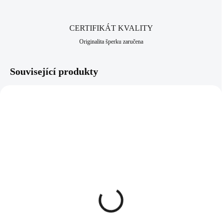
CERTIFIKÁT KVALITY
Originalita šperku zaručena
Související produkty
NOVINKA
92500270REDRH
92500616G
SKLADEM
SKLADEM
(>5 KS)
(>5 KS)
Šňůrkový náramek se
Pozlacený stříbrný
stříbrným přívěskem země
náramek nepravidelně
bez krystalů red (Stříbro
vlnitá obruč (Stříbro