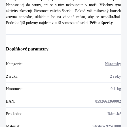
Nenoste jej do sauny, ani se s ním nekoupejte v moři. Všechny tyto
aktivity zkracují životnost vašeho šperku. Pokud váš milovaný kousek
zrovna nenosíte, ukládejte ho na vhodné místo, aby se nepoškrábal.
Podrobnější pokyny najdete v naší samostatné sekci
Péče o šperky
.
Doplňkové parametry
Kategorie
:
Náramky
Záruka
:
2 roky
Hmotnost
:
0.1 kg
EAN
:
8592661360002
Pro koho
:
Dámské
Materiál
:
Stříbro 925/1000