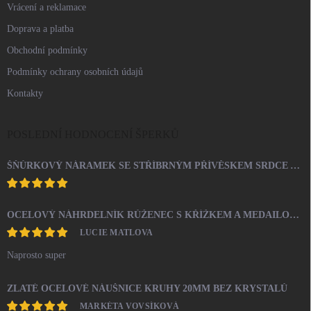
Vrácení a reklamace
Doprava a platba
Obchodní podmínky
Podmínky ochrany osobních údajů
Kontakty
POSLEDNÍ HODNOCENÍ ŠPERKŮ
ŠŇŮRKOVÝ NÁRAMEK SE STŘÍBRNÝM PŘÍVĚSKEM SRDCE A KRYSTALY SWAROVSKI CRYSTAL (STŘÍBRO 925/1000)
OCELOVÝ NÁHRDELNÍK RŮŽENEC S KŘÍŽKEM A MEDAILONEM
LUCIE MATLOVA
Naprosto super
ZLATÉ OCELOVÉ NÁUŠNICE KRUHY 20MM BEZ KRYSTALŮ
MARKÉTA VOVSÍKOVÁ