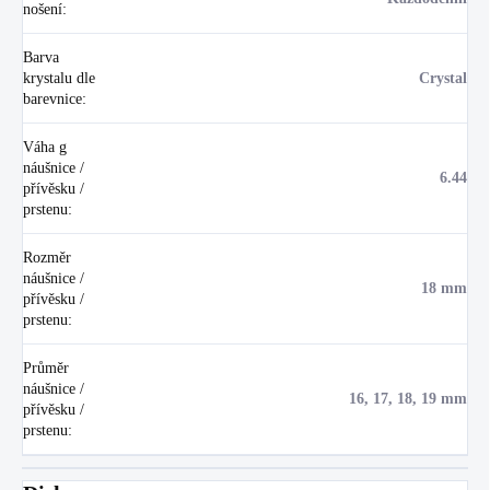
nošení
:
Barva
krystalu dle
Crystal
barevnice
:
Váha g
náušnice /
6.44
přívěsku /
prstenu
:
Rozměr
náušnice /
18 mm
přívěsku /
prstenu
:
Průměr
náušnice /
16, 17, 18, 19 mm
přívěsku /
prstenu
: