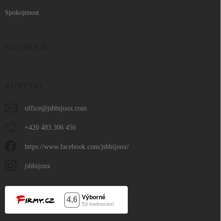
Spokojenost
FACEBOOK
KONTAKT
office
@
jsbbijoux.com
+420 483 306 456
https://www.facebook.com/jsbbijoux/
jsbbijoux