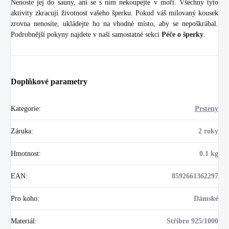
Nenoste jej do sauny, ani se s ním nekoupejte v moři. Všechny tyto
aktivity zkracují životnost vašeho šperku. Pokud váš milovaný kousek
zrovna nenosíte, ukládejte ho na vhodné místo, aby se nepoškrábal.
Podrobnější pokyny najdete v naší samostatné sekci
Péče o šperky
.
Doplňkové parametry
Kategorie
:
Prsteny
Záruka
:
2 roky
Hmotnost
:
0.1 kg
EAN
:
8592661362297
Pro koho
:
Dámské
Materiál
:
Stříbro 925/1000