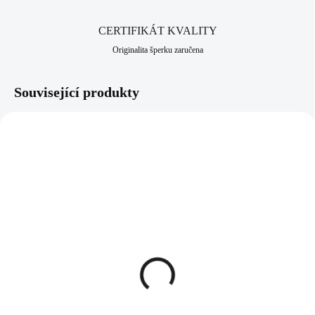
CERTIFIKÁT KVALITY
Originalita šperku zaručena
Související produkty
92700435CR
97112212PEACH
SKLADEM
SKLADEM
(>5 KS)
(>5 KS)
Stříbrný prsten mini
Stříbrný prsten se
andílek s Kubickými
samostatnou rivoli
zirkony Crystal (Stříbro
Swarovski Light Peach
925/1000)
(Stříbro 925/1000)
971 Kč
1 082 Kč