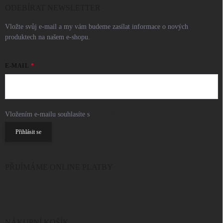
ODEBÍRAT NEWSLETTER
Vložte svůj e-mail a my vám budeme zasílat informace o nových
produktech na našem e-shopu.
E-MAIL
Vložením e-mailu souhlasíte s
podmínkami ochrany osobních údajů
Přihlásit se
PŘIJÍMÁME ONLINE PLATBY
NÁKUPNÍ KOŠÍK