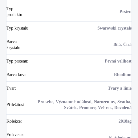
Typ
Prsten
produktu
:
Typ krystalu
:
Swarovski crystals
Barva
Bílá, Čirá
krystalu
:
Typ prstenu
:
Pevná velikost
Barva kovu
:
Rhodium
Tvar
:
Tvary a linie
Pro sebe, Významné události, Narozeniny, Svatba,
Příležitost
:
Svátek, Promoce, Večírek, Dovolená
Kolekce
:
2018ag
Frekvence
Každodenní