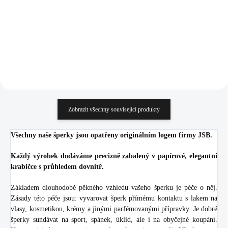
802,48 Kč bez DPH
894,21 Kč bez DPH
Do košíku
Do košíku
Zobrazit všechny související produkty
Všechny naše šperky jsou opatřeny originálním logem firmy JSB.
Každý výrobek dodáváme precizně zabalený v papírové, elegantní
krabičce s průhledem dovnitř.
Základem dlouhodobě pěkného vzhledu vašeho šperku je péče o něj.
Zásady této péče jsou: vyvarovat šperk přímému kontaktu s lakem na
vlasy, kosmetikou, krémy a jinými parfémovanými přípravky. Je dobré
šperky sundávat na sport, spánek, úklid, ale i na obyčejné koupání.