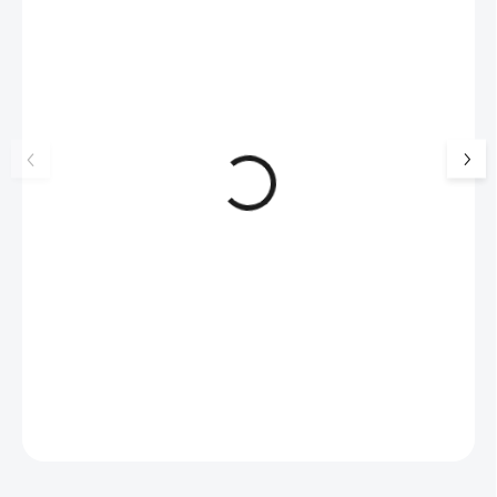
NOVINKA
17405
🇨🇿 ČESKÁ VÝROBA
Luxusní dárková krabička na
Šperkovnice malá b
šperky JSB - šedá
399 Kč
330 Kč bez DPH
99 Kč
SKLADEM
(>5 KS)
82 Kč bez DPH
Do košíku
Do košíku