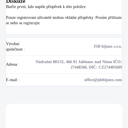
Diskuze
Buďte první, kdo napíše příspěvek k této položce.
Pouze registrovaní uživatelé mohou vkládat příspěvky. Prosím
přihlaste
se
nebo se
registrujte
.
Výrobní
JSB bijoux s.r.o.
společnost
:
Nádražní 803/11, 466 01 Jablonec nad Nisou IČO:
Adresa
:
27448568, DIČ: CZ274485689
E-mail
:
office@jsbbijoux.com
Zákazníci také nakoupili