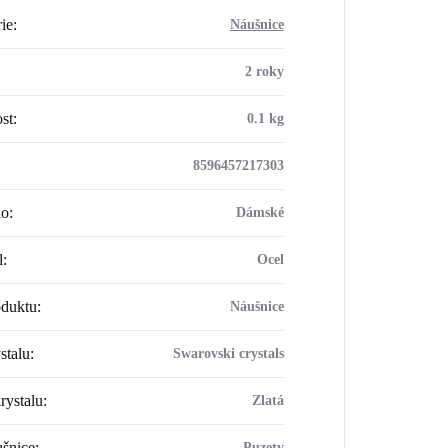
ie
:
Náušnice
2 roky
st
:
0.1 kg
8596457217303
ho
:
Dámské
l
:
Ocel
oduktu
:
Náušnice
stalu
:
Swarovski crystals
rystalu
:
Zlatá
šnice
:
Puzety