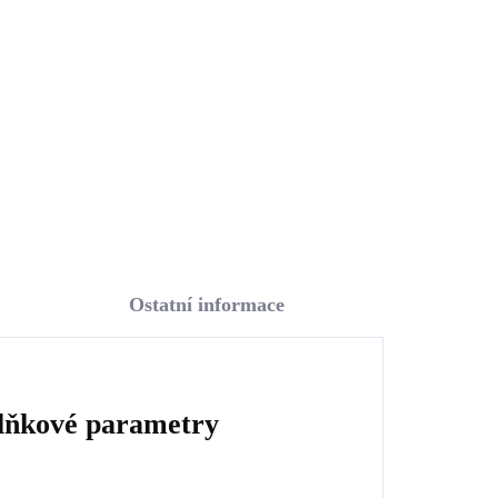
Swarovski Crystal (Stříbro
925/1000)
1 087 Kč
898,35 Kč bez DPH
Do košíku
Ostatní informace
lňkové parametry