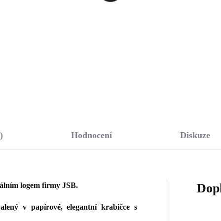
menem tvaru kapky
pomačkané kolečko bez
ht Sapphire Ag
krystalů (Stříbro
912 Kč
937 Kč
říbro 925/1000)
925/1000)
80,17 Kč bez DPH
774,38 Kč bez DPH
Do košíku
Do košíku
)
Hodnocení
Diskuze
nálním logem firmy JSB.
Dop
lený v papírové, elegantní krabičce s