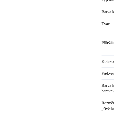
Barva 
Tvar
:
Příležit
Kolekc
Frekven
Barva k
barevni
Rozměr 
přívěsku