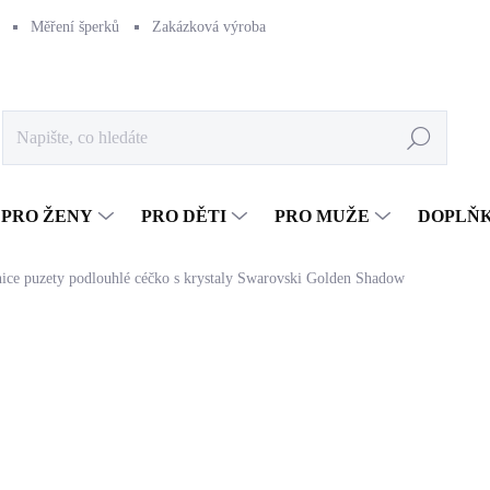
Měření šperků
Zakázková výroba
Naše výroba
Péče o šperk
Hledat
PRO ŽENY
PRO DĚTI
PRO MUŽE
DOPLŇ
nice puzety podlouhlé céčko s krystaly Swarovski Golden Shadow
1 003 Kč
828,93 Kč bez DPH
Měrná
SKLADEM
(>5 KS)