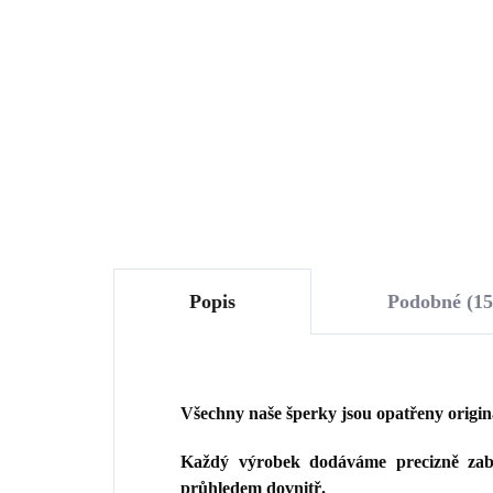
Swarovski Crystal
ka
Lig
1 003 Kč
1 
(St
828,93 Kč bez DPH
1 5
Do košíku
Popis
Podobné (15
Všechny naše šperky jsou opatřeny origi
Každý výrobek dodáváme precizně zaba
průhledem dovnitř.