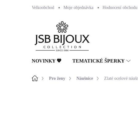
Přejít
Velkoobchod
Moje objednávka
Hodnocení obchodu
na
obsah
NOVINKY 💖
TEMATICKÉ ŠPERKY
Domů
Pro ženy
Náušnice
Zlaté ocelové náuš
Neohodnoceno
Podrobnosti hodnocení
🇨🇿 ČESKÁ VÝROBA
💎 RUČNÍ PRÁCE