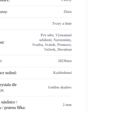
kovu
:
Zlato
Tvary a linie
Pro sebe, Významné
události, Narozeniny,
ost
:
Svatba, Svátek, Promoce,
Večírek, Dovolená
e
:
2023bizu
ce nošení
:
Každodenní
rystalu dle
Golden shadow
ce
:
náušnice /
2 mm
 / prstenu šířka
: