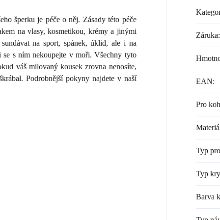
Kategor
ho šperku je péče o něj. Zásady této péče
lakem na vlasy, kosmetikou, krémy a jinými
Záruka
:
sundávat na sport, spánek, úklid, ale i na
i se s ním nekoupejte v moři. Všechny tyto
Hmotno
 Pokud váš milovaný kousek zrovna nenosíte,
škrábal. Podrobnější pokyny najdete v naší
EAN
:
Pro ko
Materiá
Typ pr
Typ kry
Barva k
Typ náu