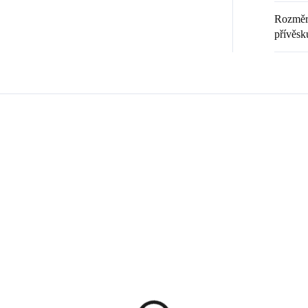
Rozměr 
přívěsk
Zákazníci také nakoupili
💎 RUČNÍ PRÁCE
20369
61400934W
🇨🇿 ČESKÁ VÝROBA