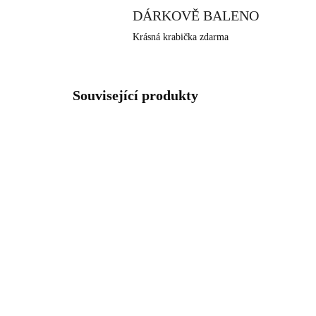
DÁRKOVĚ BALENO
Krásná krabička zdarma
Související produkty
NOVIN
61410132CR
SKLADEM
(>5 KS)
Ocelové náušnice puzety
Stř
podlouhlé céčko s krystaly
ru