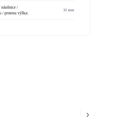
náušnice /
32 mm
u / prstenu výška
:
💎 RUČNÍ PRÁCE
💎 RUČNÍ PRÁ
HOP
61400806RH
🇨🇿 ČESKÁ VÝROBA
🇨🇿 ČESKÁ V