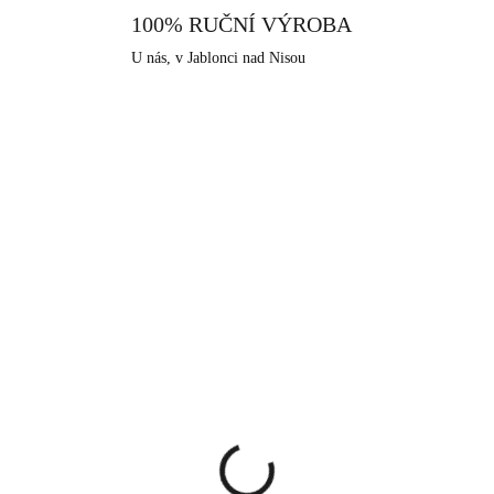
100% RUČNÍ VÝROBA
U nás, v Jablonci nad Nisou
KA
NOVINKA
92400681LTSAPAG
92400
SKLADEM
SKLA
(>5 KS)
(>
íbrné náušnice klapky s
Pozlacené stříbrné
čně mačkaným
náušnice puzety