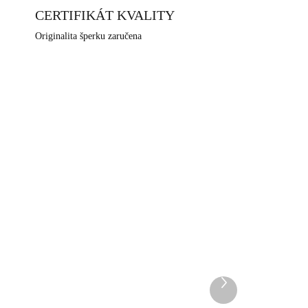
CERTIFIKÁT KVALITY
Originalita šperku zaručena
NOVINKA
656G
92400637CR
DEM
SKLADEM
5 KS)
(>5 KS)
Další
Stříbrné náušnice puzety
produkt
plný křížek s krystalem