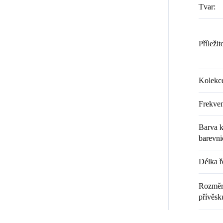
Tvar
:
Příležit
Kolekc
Frekven
Barva k
barevni
Délka ř
Rozměr 
přívěsk