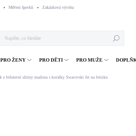
Měření šperků
Zakázková výroba
Naše výroba
Péče o šperk
Hledat
PRO ŽENY
PRO DĚTI
PRO MUŽE
DOPLŇ
k z bižuterní slitiny madona s korálky Swarovski Jet na řetízku
672 Kč
555,37 Kč bez DPH
Měrná
SKLADEM
(>5 KS)