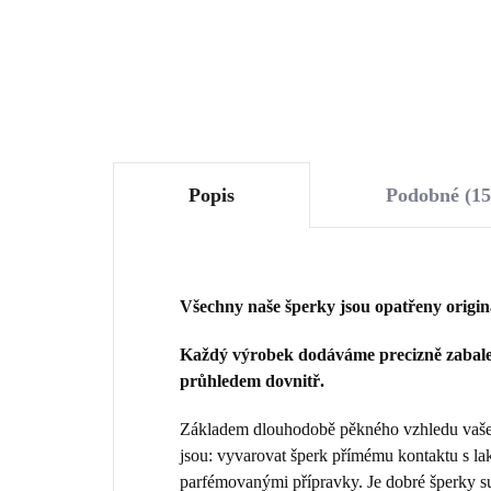
Do košíku
Popis
Podobné (15
Všechny naše šperky jsou opatřeny origi
Každý výrobek dodáváme precizně zabalen
průhledem dovnitř.
Základem dlouhodobě pěkného vzhledu vašeho
jsou: vyvarovat šperk přímému kontaktu s la
parfémovanými přípravky. Je dobré šperky sun