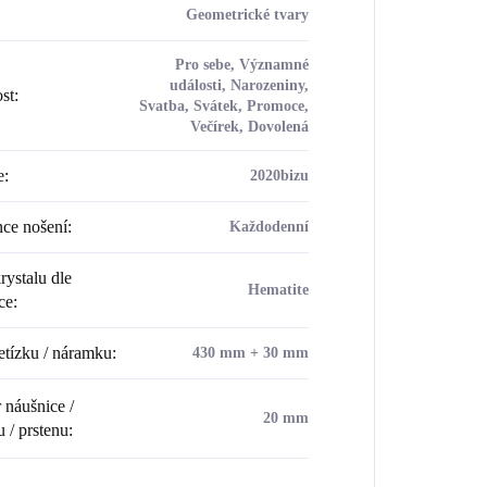
Geometrické tvary
Pro sebe, Významné
události, Narozeniny,
ost
:
Svatba, Svátek, Promoce,
Večírek, Dovolená
e
:
2020bizu
ce nošení
:
Každodenní
rystalu dle
Hematite
ce
:
etízku / náramku
:
430 mm + 30 mm
náušnice /
20 mm
u / prstenu
: