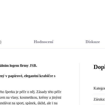
Do košíku
Do košíku
)
Hodnocení
Diskuze
nálním logem firmy JSB.
Dop
ý v papírové, elegantní krabičce s
Kategor
 šperku je péče o něj. Zásady této péče
kem na vlasy, kosmetikou, krémy a jinými
Záruka
:
dávat na sport, spánek, úklid, ale i na