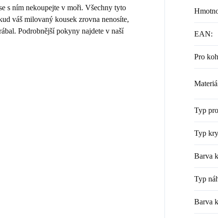
 se s ním nekoupejte v moři. Všechny tyto
Hmotno
Pokud váš milovaný kousek zrovna nenosíte,
rábal. Podrobnější pokyny najdete v naší
EAN
:
Pro ko
Materiá
Typ pr
Typ kry
Barva k
Typ náh
Barva 