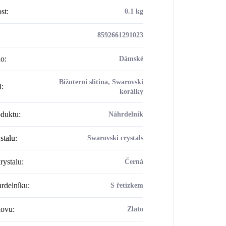
st
:
0.1 kg
8592661291023
ho
:
Dámské
Bižuterní slitina, Swarovski
l
:
korálky
oduktu
:
Náhrdelník
stalu
:
Swarovski crystals
rystalu
:
Černá
rdelníku
:
S řetízkem
kovu
:
Zlato