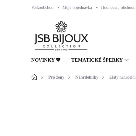
Přejít
Velkoobchod
Moje objednávka
Hodnocení obchodu
na
obsah
NOVINKY 💖
TEMATICKÉ ŠPERKY
Domů
Pro ženy
Náhrdelníky
Zlatý náhrdelní
Neohodnoceno
Podrobnosti hodnocení
🇨🇿 ČESKÁ VÝROBA
💎 RUČNÍ PRÁCE