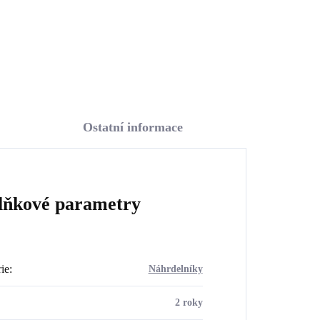
Do košíku
Ostatní informace
lňkové parametry
ie
:
Náhrdelníky
2 roky