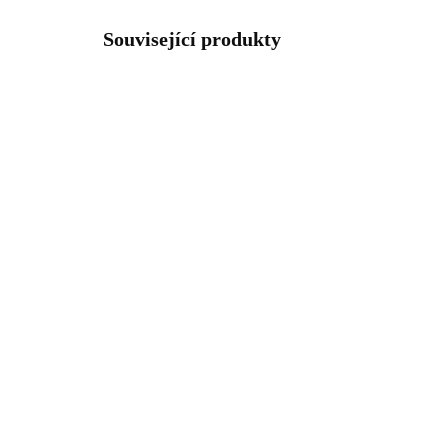
Související produkty
61300745RH
SKLADEM
(>5 KS)
Náhrdelník z bižuterní
Oce
slitiny madona s korálky
řet
Swarovski Jet na řetízku
kry
Cry
672 Kč
2 
555,37 Kč bez DPH
1 6