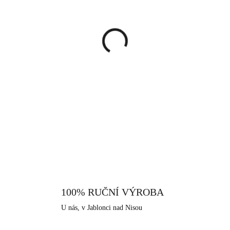
cena:
MŮŽEME DORUČIT DO:
13.8.
−
+
Náhrdelník ve zlaté barvě s p
Přívěsek má oválný tvar a vis
korálky Swarovski v černé ba
naprosto jedinečný a nepřehléd
DETAILNÍ INFORMACE
jsou symbolem milostí, které 
náhrdelník Vás jistě doprovo
vyrobený z bižuterní slitiny. 
dodává šperku vysoký lesk, pe
Neobsahuje nikl a proto je vhod
které nabízíme, je i tento vyrob
100% RUČNÍ VÝROBA
které má dlouhodobou šperkařskou
U nás, v Jablonci nad Nisou