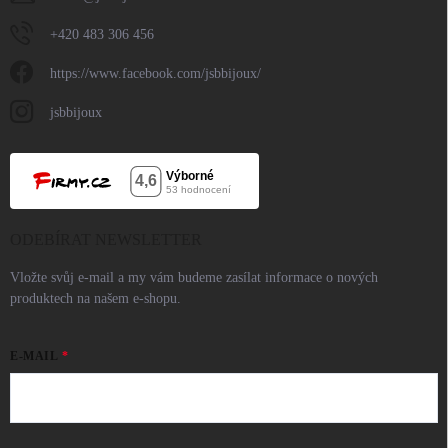
+420 483 306 456
https://www.facebook.com/jsbbijoux/
jsbbijoux
ODEBÍRAT NEWSLETTER
Vložte svůj e-mail a my vám budeme zasílat informace o nových
produktech na našem e-shopu.
E-MAIL