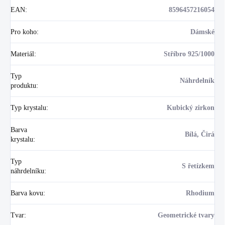
EAN
:
8596457216054
Pro koho
:
Dámské
Materiál
:
Stříbro 925/1000
Typ
Náhrdelník
produktu
:
Typ krystalu
:
Kubický zirkon
Barva
Bílá, Čirá
krystalu
:
Typ
S řetízkem
náhrdelníku
:
Barva kovu
:
Rhodium
Tvar
:
Geometrické tvary