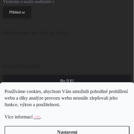
Vložením e-mailu souhlasíte s
podmínkami ochrany osobních údajů
Přihlásit se
PŘIJÍMÁME ONLINE PLATBY
NÁKUPNÍ KOŠÍK
0
ks /
0 Kč
Používáme cookies, abychom Vám umožnili pohodlné prohlížení
webu a díky analýze provozu webu neustále zlepšovali jeho
funkce, výkon a použitelnost.
Více informací
zde
.
Nastavení