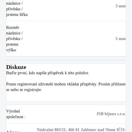
náušnice /
3 mm
přívěsku /
prstenu šířka
:
Rozměr
náušnice /
přívěsku /
5 mm
prstenu
výška
:
Diskuze
Buďte první, kdo napíše příspěvek k této položce.
Pouze registrovaní uživatelé mohou vkládat příspěvky. Prosím
přihlaste
se
nebo se
registrujte
.
Výrobní
JSB bijoux s.r.o.
společnost
:
Nádražní 803/11, 466 01 Jablonec nad Nisou IČO: