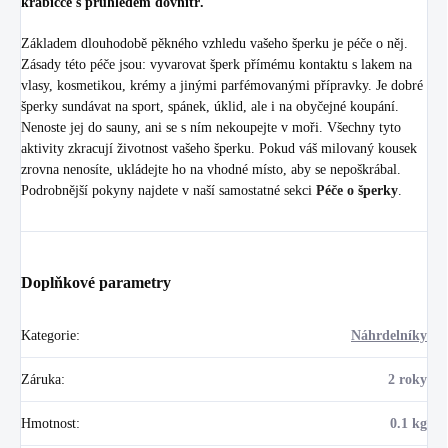
krabičce s průhledem dovnitř.
Základem dlouhodobě pěkného vzhledu vašeho šperku je péče o něj.
Zásady této péče jsou: vyvarovat šperk přímému kontaktu s lakem na
vlasy, kosmetikou, krémy a jinými parfémovanými přípravky. Je dobré
šperky sundávat na sport, spánek, úklid, ale i na obyčejné koupání.
Nenoste jej do sauny, ani se s ním nekoupejte v moři. Všechny tyto
aktivity zkracují životnost vašeho šperku. Pokud váš milovaný kousek
zrovna nenosíte, ukládejte ho na vhodné místo, aby se nepoškrábal.
Podrobnější pokyny najdete v naší samostatné sekci
Péče o šperky
.
Doplňkové parametry
Kategorie
:
Náhrdelníky
Záruka
:
2 roky
Hmotnost
:
0.1 kg