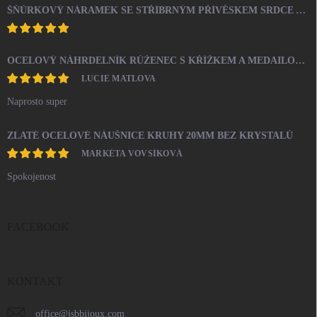
ŠŇŮRKOVÝ NÁRAMEK SE STŘÍBRNÝM PŘÍVĚSKEM SRDCE A KRYSTALY SWAROVSKI CRYSTAL (STŘÍBRO 925/1000)
OCELOVÝ NÁHRDELNÍK RŮŽENEC S KŘÍŽKEM A MEDAILONEM
LUCIE MATLOVA
Naprosto super
ZLATÉ OCELOVÉ NÁUŠNICE KRUHY 20MM BEZ KRYSTALŮ
MARKÉTA VOVSÍKOVÁ
Spokojenost
FACEBOOK
KONTAKT
office
@
jsbbijoux.com