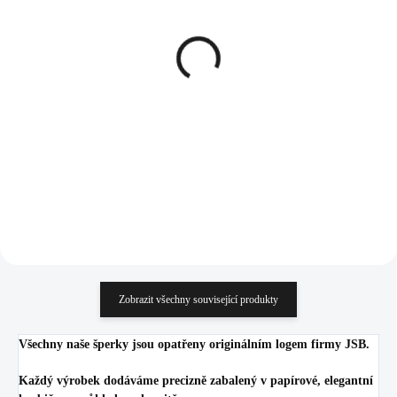
SKLADEM
SKLADEM
(>5 KS)
(>5 KS)
Stříbrné náušnice puzety
Luxusní ocelový
miniaturní Kubický zirkon
náhrdelník velký oblouk s
Crystal (Stříbro 925/1000)
krystaly Swarovski
Crystal
627 Kč
2 160 Kč
518,18 Kč bez DPH
1 785,12 Kč bez DPH
Do košíku
Do košíku
Zobrazit všechny související produkty
Všechny naše šperky jsou opatřeny originálním logem firmy JSB.
Každý výrobek dodáváme precizně zabalený v papírové, elegantní