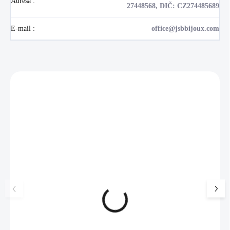
Adresa
:
27448568, DIČ: CZ274485689
E-mail
:
office@jsbbijoux.com
Zákazníci také nakoupili
NOVINKA
17405
🇨🇿 ČESKÁ VÝROBA
Luxusní dárková krabička na
Šperkovnice malá b