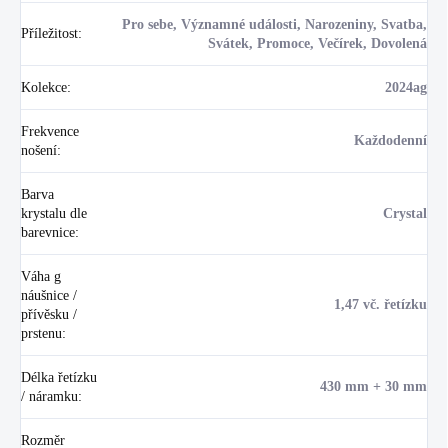
Pro sebe, Významné události, Narozeniny, Svatba,
Příležitost
:
Svátek, Promoce, Večírek, Dovolená
Kolekce
:
2024ag
Frekvence
Každodenní
nošení
:
Barva
krystalu dle
Crystal
barevnice
:
Váha g
náušnice /
1,47 vč. řetízku
přívěsku /
prstenu
:
Délka řetízku
430 mm + 30 mm
/ náramku
:
Rozměr