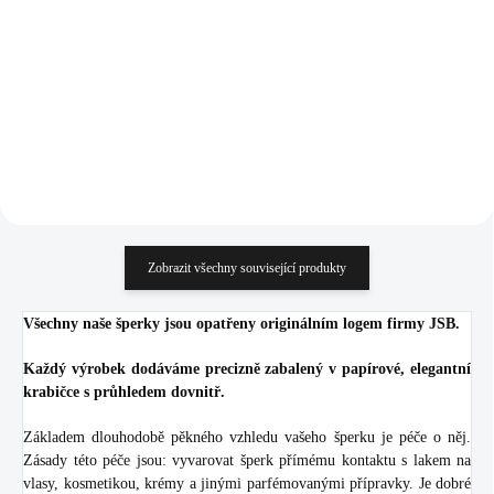
925/1000)
(Stříbro 925/1000)
991 Kč
720 Kč
819,01 Kč bez DPH
595,04 Kč bez DPH
Do košíku
Do košíku
Zobrazit všechny související produkty
Všechny naše šperky jsou opatřeny originálním logem firmy JSB.
Každý výrobek dodáváme precizně zabalený v papírové, elegantní
krabičce s průhledem dovnitř.
Základem dlouhodobě pěkného vzhledu vašeho šperku je péče o něj.
Zásady této péče jsou: vyvarovat šperk přímému kontaktu s lakem na
vlasy, kosmetikou, krémy a jinými parfémovanými přípravky. Je dobré