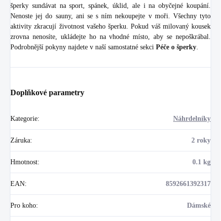
šperky sundávat na sport, spánek, úklid, ale i na obyčejné koupání.
Nenoste jej do sauny, ani se s ním nekoupejte v moři. Všechny tyto
aktivity zkracují životnost vašeho šperku. Pokud váš milovaný kousek
zrovna nenosíte, ukládejte ho na vhodné místo, aby se nepoškrábal.
Podrobnější pokyny najdete v naší samostatné sekci
Péče o šperky
.
Doplňkové parametry
Kategorie
:
Náhrdelníky
Záruka
:
2 roky
Hmotnost
:
0.1 kg
EAN
:
8592661392317
Pro koho
:
Dámské