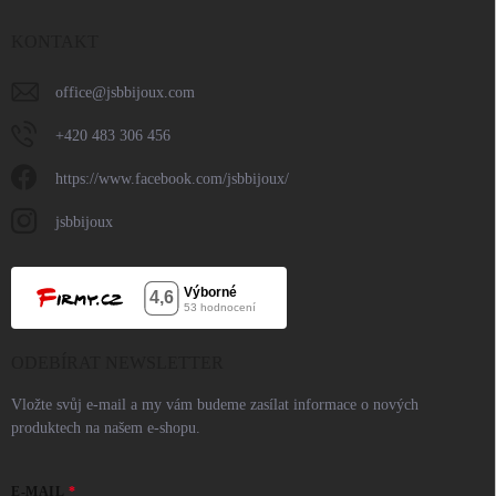
KONTAKT
office
@
jsbbijoux.com
+420 483 306 456
https://www.facebook.com/jsbbijoux/
jsbbijoux
ODEBÍRAT NEWSLETTER
Vložte svůj e-mail a my vám budeme zasílat informace o nových
produktech na našem e-shopu.
E-MAIL