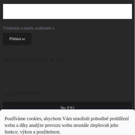
Vložením e-mailu souhlasíte s
podmínkami ochrany osobních údajů
Přihlásit se
PŘIJÍMÁME ONLINE PLATBY
NÁKUPNÍ KOŠÍK
0
ks /
0 Kč
Používáme cookies, abychom Vám umožnili pohodlné prohlížení
webu a díky analýze provozu webu neustále zlepšovali jeho
funkce, výkon a použitelnost.