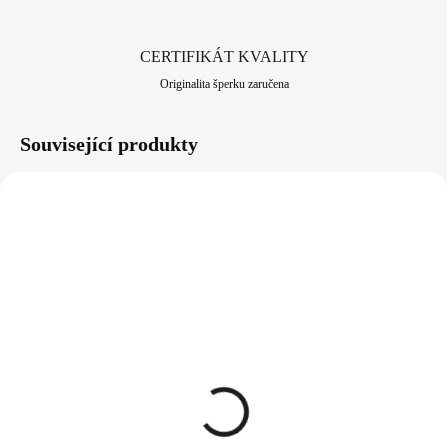
CERTIFIKÁT KVALITY
Originalita šperku zaručena
Související produkty
92300457RH
92400457RH
SKLADEM
SKLADEM
(>5 KS)
(>5 KS)
Stříbrný náhrdelník mini
Stříbrné náušnice puzety
obvodový anděl kovový
mini obvodový anděl
bez krystalů (Stříbro
kovový bez krystalů