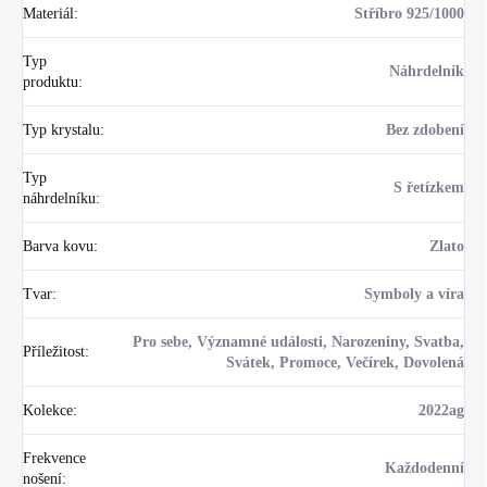
Materiál
:
Stříbro 925/1000
Typ
Náhrdelník
produktu
:
Typ krystalu
:
Bez zdobení
Typ
S řetízkem
náhrdelníku
:
Barva kovu
:
Zlato
Tvar
:
Symboly a víra
Pro sebe, Významné události, Narozeniny, Svatba,
Příležitost
:
Svátek, Promoce, Večírek, Dovolená
Kolekce
:
2022ag
Frekvence
Každodenní
nošení
: