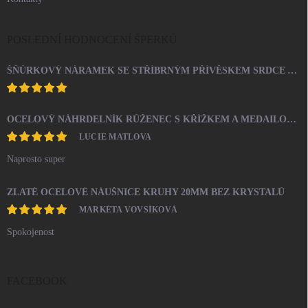
POSLEDNÍ HODNOCENÍ ŠPERKŮ
ŠŇŮRKOVÝ NÁRAMEK SE STŘÍBRNÝM PŘÍVĚSKEM SRDCE A KRYSTALY SWAROVSKI CRYSTAL (STŘÍBRO 925/1000)
OCELOVÝ NÁHRDELNÍK RŮŽENEC S KŘÍŽKEM A MEDAILONEM
LUCIE MATLOVA
Naprosto super
ZLATÉ OCELOVÉ NÁUŠNICE KRUHY 20MM BEZ KRYSTALŮ
MARKÉTA VOVSÍKOVÁ
Spokojenost
FACEBOOK