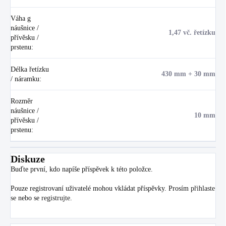
Váha g
náušnice /
1,47 vč. řetízku
přívěsku /
prstenu
:
Délka řetízku
430 mm + 30 mm
/ náramku
:
Rozměr
náušnice /
10 mm
přívěsku /
prstenu
:
Diskuze
Buďte první, kdo napíše příspěvek k této položce.
Pouze registrovaní uživatelé mohou vkládat příspěvky. Prosím
přihlaste
se
nebo se
registrujte
.