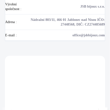
Výrobní
JSB bijoux s.r.o.
společnost
:
Nádražní 803/11, 466 01 Jablonec nad Nisou IČO:
Adresa
:
27448568, DIČ: CZ274485689
E-mail
:
office@jsbbijoux.com
Zákazníci také nakoupili
NOVINKA
17405
🇨🇿 ČESKÁ VÝROBA