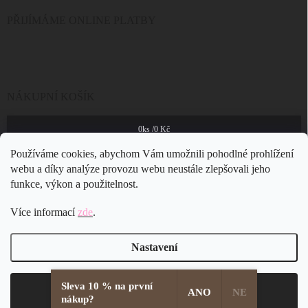
PŘIJÍMÁME ONLINE PLATBY
NÁKUPNÍ KOŠÍK
0
ks /
0 Kč
Používáme cookies, abychom Vám umožnili pohodlné prohlížení
webu a díky analýze provozu webu neustále zlepšovali jeho
funkce, výkon a použitelnost.
Více informací
zde
.
Nastavení
Sleva 10 % na první
Copyright 2026
JSB Bijoux s.r.o.
. Všechna práva vyhrazena.
Souhlasím
ANO
NE
nákup?
Vytvořil Shoptet