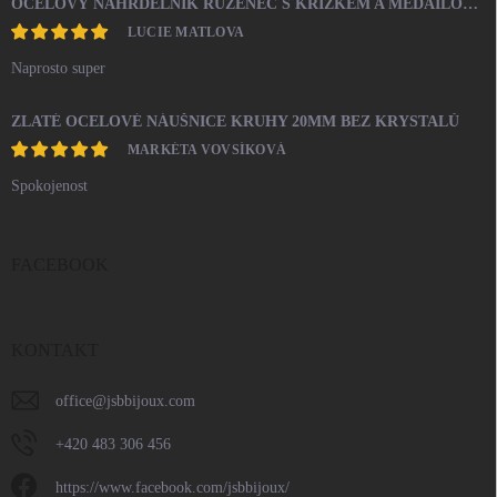
OCELOVÝ NÁHRDELNÍK RŮŽENEC S KŘÍŽKEM A MEDAILONEM
LUCIE MATLOVA
Naprosto super
ZLATÉ OCELOVÉ NÁUŠNICE KRUHY 20MM BEZ KRYSTALŮ
MARKÉTA VOVSÍKOVÁ
Spokojenost
FACEBOOK
KONTAKT
office
@
jsbbijoux.com
+420 483 306 456
https://www.facebook.com/jsbbijoux/