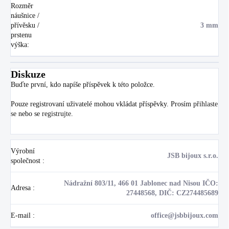
Rozměr
náušnice /
přívěsku /
3 mm
prstenu
výška
:
Diskuze
Buďte první, kdo napíše příspěvek k této položce.
Pouze registrovaní uživatelé mohou vkládat příspěvky. Prosím
přihlaste
se
nebo se
registrujte
.
Výrobní
JSB bijoux s.r.o.
společnost
:
Nádražní 803/11, 466 01 Jablonec nad Nisou IČO:
Adresa
:
27448568, DIČ: CZ274485689
E-mail
:
office@jsbbijoux.com