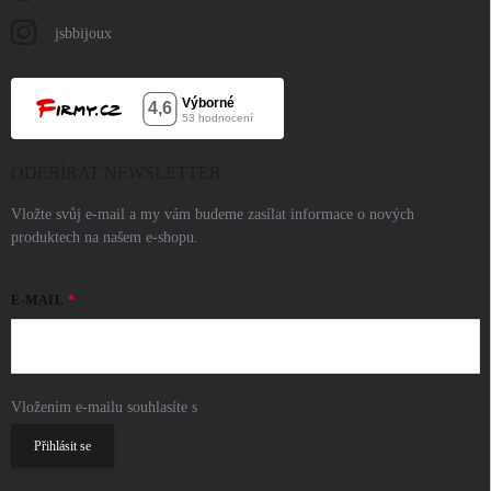
jsbbijoux
ODEBÍRAT NEWSLETTER
Vložte svůj e-mail a my vám budeme zasílat informace o nových
produktech na našem e-shopu.
E-MAIL
Vložením e-mailu souhlasíte s
podmínkami ochrany osobních údajů
Přihlásit se