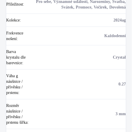
Pro sebe, Významné události, Narozeniny, Svatba,
Příležitost
:
Svátek, Promoce, Večírek, Dovolená
Kolekce
:
2024ag
Frekvence
Každodenní
nošení
:
Barva
krystalu dle
Crystal
barevnice
:
Váha g
náušnice /
0.27
přívěsku /
prstenu
:
Rozměr
náušnice /
3 mm
přívěsku /
prstenu šířka
: