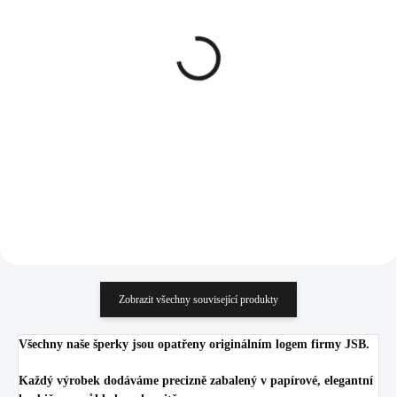
SKLADEM
SKLADEM
(>5 KS)
(>5 KS)
Stříbrný náhrdelník s
Stříbrné náušnice puzety s
miniaturním Kubickým
ručně mačkaným
zirkonem Crystal (Stříbro
kamenem tvaru srdce
925/1000)
Rose Opal (Stříbro
1 032 Kč
1 331 Kč
925/1000)
852,89 Kč bez DPH
1 100 Kč bez DPH
Do košíku
Do košíku
Zobrazit všechny související produkty
Všechny naše šperky jsou opatřeny originálním logem firmy JSB.
Každý výrobek dodáváme precizně zabalený v papírové, elegantní