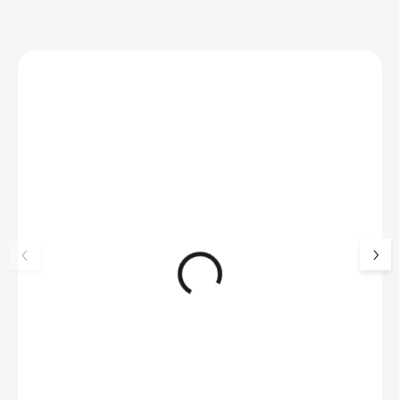
Zákazníci také nakoupili
NOVINKA
17405
🇨🇿 ČESKÁ VÝROBA
Luxusní dárková krabička na
Šperkovnice malá b
šperky JSB - šedá
399 Kč
330 Kč bez DPH
99 Kč
SKLADEM
(>5 KS)
82 Kč bez DPH