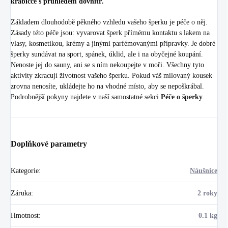
krabičce s průhledem dovnitř.
Základem dlouhodobě pěkného vzhledu vašeho šperku je péče o něj.
Zásady této péče jsou: vyvarovat šperk přímému kontaktu s lakem na
vlasy, kosmetikou, krémy a jinými parfémovanými přípravky. Je dobré
šperky sundávat na sport, spánek, úklid, ale i na obyčejné koupání.
Nenoste jej do sauny, ani se s ním nekoupejte v moři. Všechny tyto
aktivity zkracují životnost vašeho šperku. Pokud váš milovaný kousek
zrovna nenosíte, ukládejte ho na vhodné místo, aby se nepoškrábal.
Podrobnější pokyny najdete v naší samostatné sekci
Péče o šperky
.
Doplňkové parametry
Kategorie
:
Náušnice
Záruka
:
2 roky
Hmotnost
:
0.1 kg